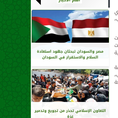
ي
طيب،
ت
ت
ة
مصر والسودان تبحثان جهود استعادة
السلام والاستقرار في السودان
ة
طيب،
ة
التعاون الإسلامي تحذر من تجويع وتدمير
غزة