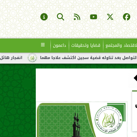
لاقتصاد والمجتمع
قضايا وتحقيقات
داعمون
بعد تناوله قضية سجين اكتشف علاجا مهما
انفجار هائل لناقلة نفط