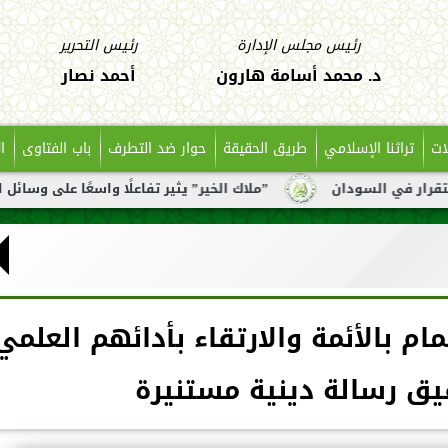
رئيس مجلس الإدارة
رئيس التحرير
د. محمد أسامة هارون
أحمد نصار
ات
تراثنا الإسلامي
طريق الحقيقة
حوار ضد التطرف
باب الفتاوى
ا
لسودان
”ملاك الخير” يثير تفاعلًا واسعًا على وسائل التواصل 
ام بالأئمة والارتقاء بأدائهم العلمي
يق رسالة دينية مستنيرة