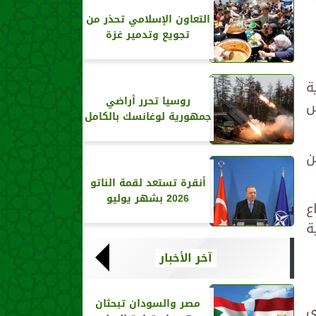
التعاون الإسلامي تحذر من
تجويع وتدمير غزة
ة
روسيا تحرر أراضي
س
جمهورية لوغانسك بالكامل
ن
أنقرة تستعد لقمة الناتو
2026 بشهر يوليو
ع
ة
آخر الأخبار
مصر والسودان تبحثان
ى