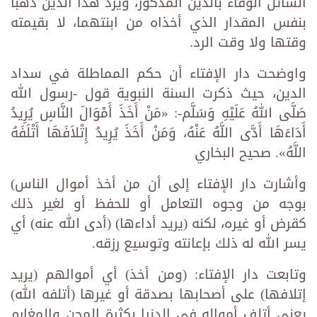
السائل الوفاء بالدّين المذكور، ويُرَدُّ هذا الدين ذهبًا
بنفس المقدار الذي أخذاه من ابنتهما، لا بقيمته
وقتها ولا وقت الرد.
واوضحت دار الإفتاء أن حكم المماطلة في سداد
الدين، حيث ذكرت السنة النبوية قول -رسول الله
صَلَّى اللهُ عَلَيْهِ وَسَلَّم-: «مَنْ أَخَذَ أَمْوَالَ النَّاسِ يُرِيدُ
أَدَاءَهَا أَدَّى اللَّهُ عَنْهُ، وَمَنْ أَخَذَ يُرِيدُ إِتْلاَفَهَا أَتْلَفَهُ
اللَّهُ». صحيح البخاري
وأشارت دار الإفتاء إلى أن من أخذ أموال الناس)
بوجه من وجوه التعامل أو للحفظ أو لغير ذلك
كقرض أو غيره، لكنه (يريد أداءها) (أدى الله عنه) أي
يسر الله له ذلك بإعانته وتوسيع رزقه.
وتابعت دار الإفتاء: (ومن أخذ) أي أموالهم (يريد
إتلافها) على أصحابها بصدقة أو غيرها (أتلفه الله)
يعني أتلف أمواله في الدنيا بكثرة المحن والمغارم