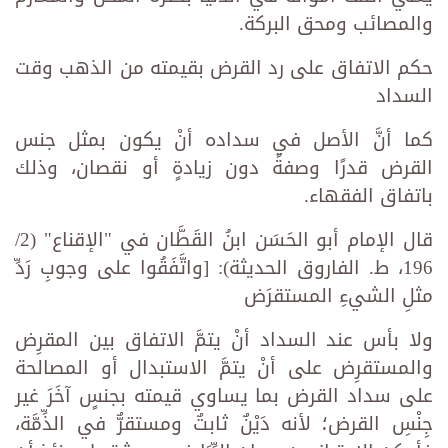
والمصائب ومحق البركة.
حكم الاتفاق على رد القرض بقيمته من الذهب وقت
السداد
كما أنَّ الأصل في سداده أنْ يكون بمثل جنس
القرض قدرًا وصفةً دون زيادةٍ أو نقصان، وذلك
باتفاق الفقهاء.
قال الإمام أبو الحَسَن ابنُ القَطَّان في "الإقناع" (2/
196، ط. الفاروق الحديثة): [واتَّفَقُوا على وجوبِ رَدِّ
مثلِ الشيءِ المستقرَض
ولا بأس عند السداد أنْ يتمَّ الاتفاق بين المقرِض
والمستقرِض على أنْ يتمَّ الاستبدال أو المصالحة
على سداد القرض بما يساوي قيمته بجنسٍ آخَرَ غير
جِنْسِ القرض؛ لأنه دَيْنٌ ثابتٌ ومستقرٌّ في الذِّمَّة،