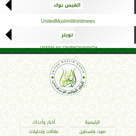
الفيس بوك
UnitedMuslimWorldnews
تويتر
Tweets by AthadAlm69641
اتحاد العالم الإسلامي
الرئيسية
أخبار وأحداث
صوت فلسطين
مقالات وتحليلات