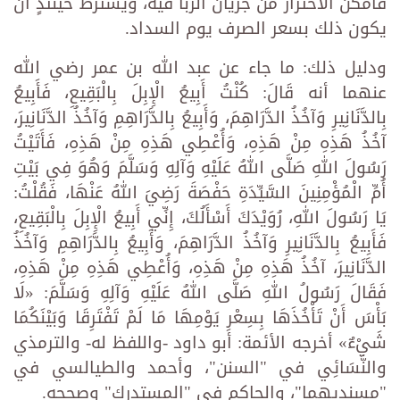
فأمكن الاحتراز من جريان الرِّبَا فيه، ويشترط حينئذٍ أن
يكون ذلك بسعر الصرف يوم السداد.
ودليل ذلك: ما جاء عن عبد الله بن عمر رضي الله
عنهما أنه قَالَ: كُنْتُ أَبِيعُ الْإِبِلَ بِالْبَقِيعِ، فَأَبِيعُ
بِالدَّنَانِيرِ وَآخُذُ الدَّرَاهِمَ، وَأَبِيعُ بِالدَّرَاهِمِ وَآخُذُ الدَّنَانِيرَ،
آخُذُ هَذِهِ مِنْ هَذِهِ، وَأُعْطِي هَذِهِ مِنْ هَذِهِ، فَأَتَيْتُ
رَسُولَ اللهِ صَلَّى اللهُ عَلَيْهِ وَآلِهِ وَسَلَّمَ وَهُوَ فِي بَيْتِ
أُمِّ الْمُؤْمِنِينَ السَّيِّدَةِ حَفْصَةَ رَضِيَ اللهُ عَنْهَا، فَقُلْتُ:
يَا رَسُولَ اللهِ، رُوَيْدَكَ أَسْأَلُكَ، إِنِّي أَبِيعُ الْإِبِلَ بِالْبَقِيعِ،
فَأَبِيعُ بِالدَّنَانِيرِ وَآخُذُ الدَّرَاهِمَ، وَأَبِيعُ بِالدَّرَاهِمِ وَآخُذُ
الدَّنَانِيرَ، آخُذُ هَذِهِ مِنْ هَذِهِ، وَأُعْطِي هَذِهِ مِنْ هَذِهِ،
فَقَالَ رَسُولُ اللهِ صَلَّى اللهُ عَلَيْهِ وَآلِهِ وَسَلَّمَ: «لَا
بَأْسَ أَنْ تَأْخُذَهَا بِسِعْرِ يَوْمِهَا مَا لَمْ تَفْتَرِقَا وَبَيْنَكُمَا
شَيْءٌ» أخرجه الأئمة: أبو داود -واللفظ له- والترمذي
والنَّسَائِي في "السنن"، وأحمد والطيالسي في
"مسنديهما"، والحاكم في "المستدرك" وصححه.