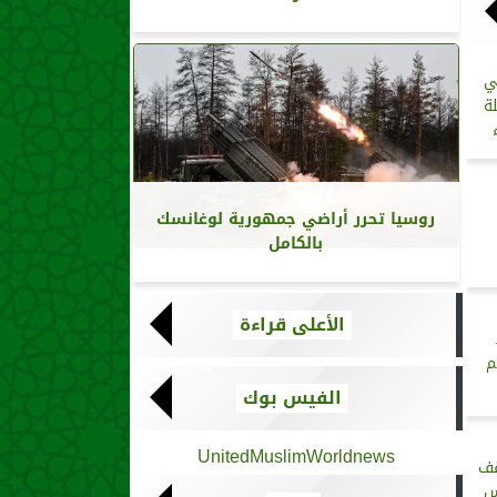
ي
ة
روسيا تحرر أراضي جمهورية لوغانسك
بالكامل
الأعلى قراءة
م
الفيس بوك
UnitedMuslimWorldnews
قف
س