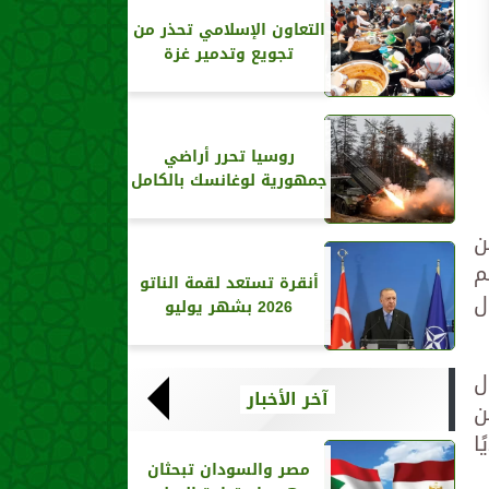
التعاون الإسلامي تحذر من
تجويع وتدمير غزة
روسيا تحرر أراضي
جمهورية لوغانسك بالكامل
ن
م
أنقرة تستعد لقمة الناتو
ل
2026 بشهر يوليو
ل
آخر الأخبار
ن
ا
مصر والسودان تبحثان