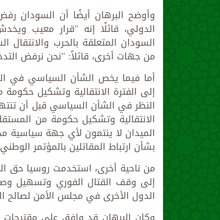
وأوضح البرهان أيضًا أن السودان رفض
الدولي، قائلًا إنه "قرار معيب ويخدش
السودان المتعلقة بالحرب والانتقال 
من جهات أخرى، قائلاً: "نحن نرفض التد
أما فيما يخص الشأن السياسي في الس
إلى الفترة الانتقالية وتشكيل حكومة م
النظر في الشأن السياسي قبل أن تنتهي
الانتقالية وتشكيل حكومة من المستقلي
الميدان لا ينتمون لأي جهة سياسية محد
بشأن ارتباط المقاتلين بالمؤتمر الوطني 
من ناحية أخرى، استخدمت روسيا حق الن
إلى وقف القتال الفوري وتسهيل وصو
الدول الأخرى في مجلس الأمن لصالح الم
وكان البرهان قد وافق على مقترحات من