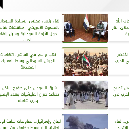
زب الله
لقاء رئيس مجلس السيادة السودان
لاق النار
بالمبعوث الأمريكي.. مناقشات شامل
ة
حول الأزمة السودانية وسبل إنهاء
الحرب
الأخضر
نهب واسع في الفاشر.. اتهامات
ي الحرب
للجيش السوداني وسط المعارك
المحتدمة
هل تصبح
شرق السودان على صفيح ساخن..
لحرب في
تصاعد صراع المليشيات يهدد الإقلي
بحرب شاملة
ي.. لقاء
لبنان وإسرائيل.. مفاوضات شاقة لو
لاتحاد
إطلاق النار وسط مخاوف من مسا