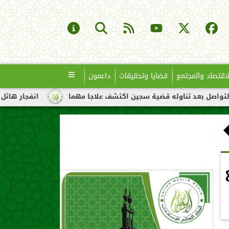
لاقتصاد والمجتمع
قضايا وتحقيقات
داعمون
ناوله قضية سجين اكتشف علاجا مهما
انفجار هائل لناقلة نفط قبال