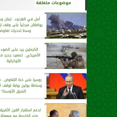
موضوعات متعلقة
أمل في الهدوء.. لبنان وح
يوافقان مبدئياً على وقف إط
وسط تحديات تفاوضي
الكرملين يرد على الضوء 
الأمريكي.. تصعيد جديد ف
الأوكرانية
روسيا على خط التفاوض.. 
وساطة بوتين بوابة لوقف ا
الشرق الأوسط؟
لدعم استقرار القرن الأفريق
وزير الخارجية مع مبعوثة ا