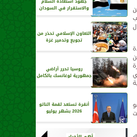
جهود استعادة السلام
ن
والاستقرار في السودان
ب
ل
التعاون الإسلامي تحذر من
تجويع وتدمير غزة
ة
ن
ة
روسيا تحرر أراضي
ي
جمهورية لوغانسك بالكامل
ة
و
أنقرة تستعد لقمة الناتو
2026 بشهر يوليو
ت
،
أهم الأخبار