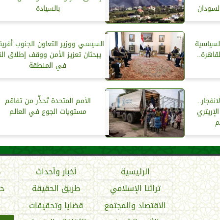
لسودان
بالسيادة
لسياسية
السيسي ووزير التعاون الجنوب أفري
قاهرة..
يبحثان تعزيز الأمن ووقف إطلاق النا
في المنطقة
فجار..
الأمم المتحدة تُحذِّر من تفاقم
لإريتري
مستويات الجوع في العالم
م
الرئيسية
أخبار وأحداث
ص
تراثنا الإسلامي
طريق الحقيقة
حو
الاقتصاد والمجتمع
قضايا وتحقيقات