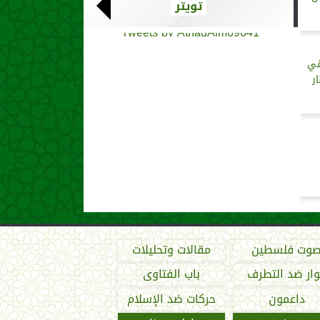
تويتر
Tweets by AthadAlm69641
قي
ر
وت فلسطين
مقالات وتحليلات
ار ضد التطرف
باب الفتاوى
داعمون
حركات ضد الإسلام