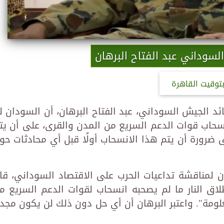
لسوداني عبد الفتاح البرهان
توقيت القاهرة
د الجيش السوداني، عبد الفتاح البرهان، أن السودان ل
نسحاب قوات الدعم السريع من المدن والقرى، على أن يت
ضرورة أن يتم هذا الانسحاب أولًا قبل أي محادثات حو
لمناقشة تداعيات الحرب على الاقتصاد السوداني، قا
اق النار ما لم يصحبه انسحاب لقوات الدعم السريع م
مة". واعتبر البرهان أن أي حل دون ذلك لن يكون مجديً