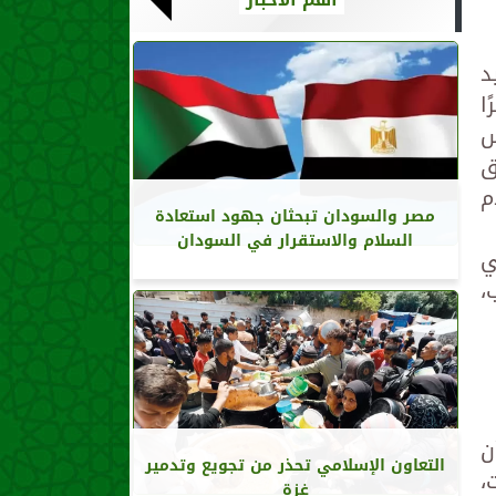
د
ا
س
ق
م
مصر والسودان تبحثان جهود استعادة
السلام والاستقرار في السودان
ي
،
ن
التعاون الإسلامي تحذر من تجويع وتدمير
،
غزة