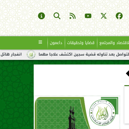
لاقتصاد والمجتمع
قضايا وتحقيقات
داعمون
ناوله قضية سجين اكتشف علاجا مهما
انفجار هائل لناقلة نفط قبال