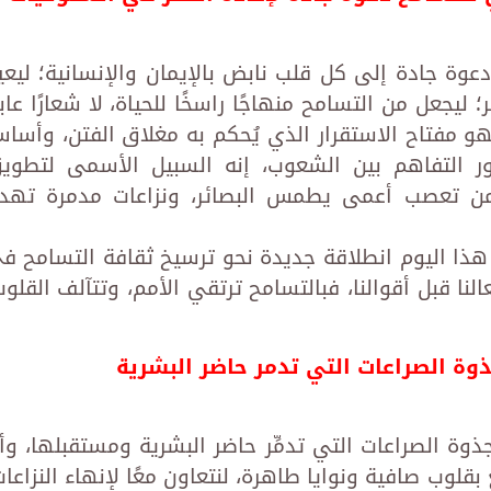
دعوة جادة إلى كل قلب نابض بالإيمان والإنسانية؛ ليعي
يجعل من التسامح منهاجًا راسخًا للحياة، لا شعارًا عابرً
هو مفتاح الاستقرار الذي يُحكم به مغلاق الفتن، وأسا
سور التفاهم بين الشعوب، إنه السبيل الأسمى لتطوي
ا من تعصب أعمى يطمس البصائر، ونزاعات مدمرة تهد
ن هذا اليوم انطلاقة جديدة نحو ترسيخ ثقافة التسامح ف
عالنا قبل أقوالنا، فبالتسامح ترتقي الأمم، وتتآلف القلوب
ذوة الصراعات التي تدمر حاضر البشرية
ذوة الصراعات التي تدمِّر حاضر البشرية ومستقبلها، وأ
بقلوب صافية ونوايا طاهرة، لنتعاون معًا لإنهاء النزاعات