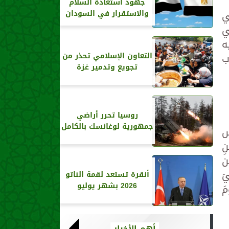
جهود استعادة السلام
ي
والاستقرار في السودان
ي
ه
التعاون الإسلامي تحذر من
ب
تجويع وتدمير غزة
روسيا تحرر أراضي
جمهورية لوغانسك بالكامل
س
ِ
ن
يَ
أنقرة تستعد لقمة الناتو
2026 بشهر يوليو
مَ
أهم الأخبار