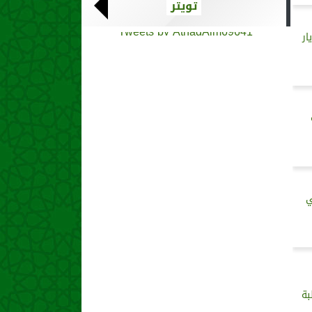
تويتر
Tweets by AthadAlm69641
ار
ي
بة