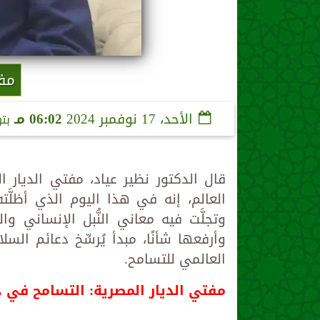
مفت
الأحد، 17 نوفمبر 2024
06:02 مـ
بت
قال الدكتور نظير عياد، مفتي الديار ا
العالم، إنه في هذا اليوم الذي أظلَّته
وتجلَّت فيه معاني النُّبل الإنساني و
وأرفعها شأنًا، مبدأ يُرسِّخ دعائم السل
العالمي للتسامح.
مفتي الديار المصرية: التسامح في