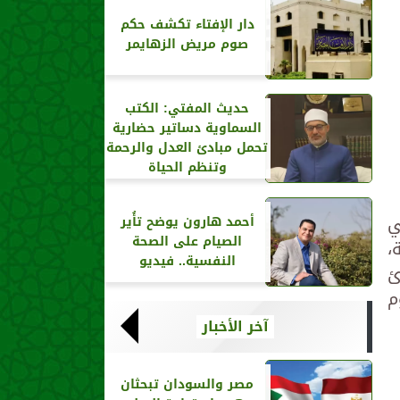
دار الإفتاء تكشف حكم
صوم مريض الزهايمر
حديث المفتي: الكتب
السماوية دساتير حضارية
تحمل مبادئ العدل والرحمة
وتنظم الحياة
ي
أحمد هارون يوضح تأُير
الصيام على الصحة
،
النفسية.. فيديو
ئ
م
آخر الأخبار
مصر والسودان تبحثان