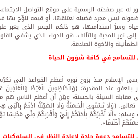
ر له عبر صفحته الرسمية على موقع التواصل الاجتماع
نه ليس مجرد فضيلة نعتنقها، أو قيمة نلوِّح بها ف
حياة وسرُّ استدامتها، هو ذلكم الجسر الذي يعبر علي
لى نور المحبة والتآلف، هو الدواء الذي يشفي القلو
لطمأنينة والأخوة الصادقة.
 للتسامح في كافة شؤون الحياة
رسى الإسلام منذ بزوغ نوره أعظم القواعد التي تكرِّ
عند المقدرة؛ {وَالْكَاظِمِينَ الْغَيْظَ وَالْعَافِينَ عَن
}، ودعا إلى مقابلة السيئة بالحسنة، وبيَّن أن أعظم الناس هم م
ا تَسْتَوِي الْحَسَنَةُ وَلَا السَّيِّئَةُ ادْفَعْ بِالَّتِي هِ
 أُخْبِرُكُمْ بِأَحَبِّكُمْ إِلَيَّ وَأَقْرَبِكُمْ مِنِّي مَجْلِسًا يَوْ
ْسَنُكُمْ أَخْلَاقًا».
ي للتسامح دعوة جادة لإعادة النظر في السلوكيات