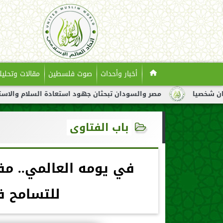
أخبار وأحداث
صوت فلسطين
مقالات وتحليل
مصر والسودان تبحثان جهود استعادة السلام والاستقرار في السودا
باب الفتاوى
في يومه العالمي.. مف
للتسامح ف