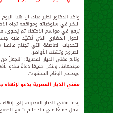
وأكد الدكتور نظير عياد، أن هذا اليوم 
النظر في سلوكياته ومواقفه تجاه الآخر؛ ل
يُرفع في مواسم الاحتفاء ثم يُطوى، ف
الحوار الحضاري الذي تُشيَّد عليه ج
التحديات العاصفة التي تجتاح عالمن
الصروح وتشتت الأواصر.
وتابع مفتي الديار المصرية: "لنجعلْ م
مجتمعاتنا، ولنكن جميعًا دعاةَ سلامٍ بأف
ويتحقق الوئام المنشود".
مفتي الديار المصرية يدعو لإنهاء ج
ودعا مفتي الديار المصرية، إلى إنهاء ج
نعمل جميعًا على بناء عالم يتسع للجميع 