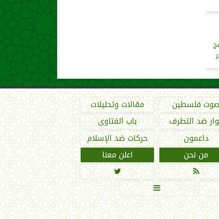
ج
ر
وت فلسطين
مقالات وتحليلات
ار ضد التطرف
باب الفتاوى
داعمون
حركات ضد الإسلام
من نحن
اعلن معنا


