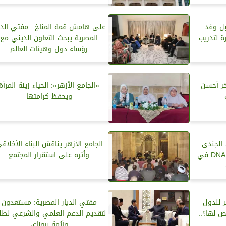
بل وفد
على هامش قمة المناخ.. مفتي الدي
ة لتدريب
المصرية يبحث التعاون الديني مع
رؤساء دول وهيئات العالم
خر أحسن
«الجامع الأزهر»: الحياء زينة المرأة
ويحفظ كرامتها
 الجندى
الجامع الأزهر يناقش البناء الأخلاق
يحسم الجدل حول تحليل الـ DNA في
وأثره على استقرار المجتمع
 للدول
مفتي الديار المصرية: مستعدون
ص لها؟..
لتقديم الدعم العلمي والشرعي لطل
وأئمة بروناي