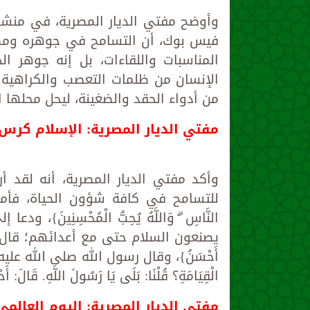
وأوضح مفتي الديار المصرية، في منشو
فيس بوك، أن التسامح في جوهره ومضمو
المناسبات واللقاءات، بل إنه جوهر ال
الإنسان من ظلمات التعصب والكراهية إ
من أدواء الحقد والضغينة، ليحل محلها ا
مفتي الديار المصرية: الإسلام كرس
وأكد مفتي الديار المصرية، أنه لقد أ
للتسامح في كافة شؤون الحياة، فأمر بالعفو 
النَّاسِ ۗ وَاللَّهُ يُحِبُّ الْمُحْسِنِينَ
يصنعون السلام حتى مع أعدائهم؛ قال تعالى: {وَلَ
أَحْسَنُ}، وقال رسول الله صلى الله عليه وسلم: «أَلَا
الْقِيَامَةِ؟ قُلْنَا: بَلَى يَا رَسُولَ اللَّهِ. قَالَ: أَح
مفتي الديار المصرية: اليوم العالم