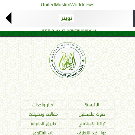
UnitedMuslimWorldnews
تويتر
Tweets by AthadAlm69641
اتحاد العالم الإسلامي
الرئيسية
أخبار وأحداث
صوت فلسطين
مقالات وتحليلات
تراثنا الإسلامي
طريق الحقيقة
حوار ضد التطرف
باب الفتاوى