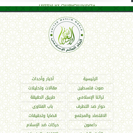
Tweets by AthadAlm69641
اتحاد العالم الإسلامي
الرئيسية
أخبار وأحداث
صوت فلسطين
مقالات وتحليلات
تراثنا الإسلامي
طريق الحقيقة
حوار ضد التطرف
باب الفتاوى
الاقتصاد والمجتمع
قضايا وتحقيقات
داعمون
حركات ضد الإسلام