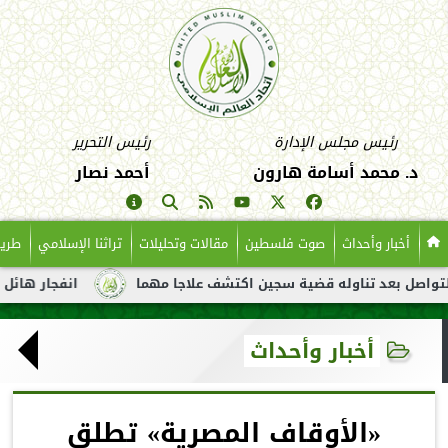
رئيس مجلس الإدارة
رئيس التحرير
د. محمد أسامة هارون
أحمد نصار
أخبار وأحداث
صوت فلسطين
مقالات وتحليلات
تراثنا الإسلامي
طريق
د تناوله قضية سجين اكتشف علاجا مهما
انفجار هائل لناقلة نفط ق
أخبار وأحداث
«الأوقاف المصرية» تطلق