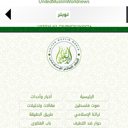
UnitedMuslimWorldnews
تويتر
Tweets by AthadAlm69641
اتحاد العالم الإسلامي
الرئيسية
أخبار وأحداث
صوت فلسطين
مقالات وتحليلات
تراثنا الإسلامي
طريق الحقيقة
حوار ضد التطرف
باب الفتاوى