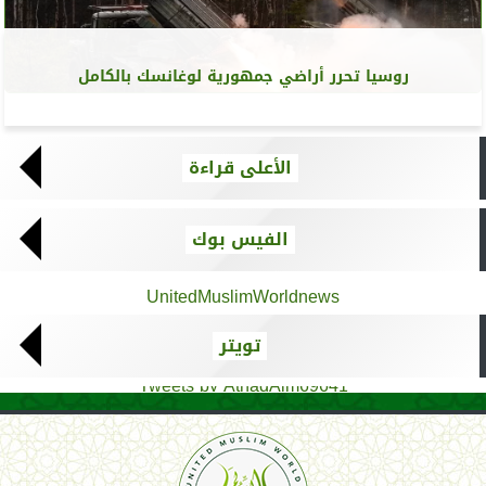
روسيا تحرر أراضي جمهورية لوغانسك بالكامل
الأعلى قراءة
الفيس بوك
UnitedMuslimWorldnews
تويتر
Tweets by AthadAlm69641