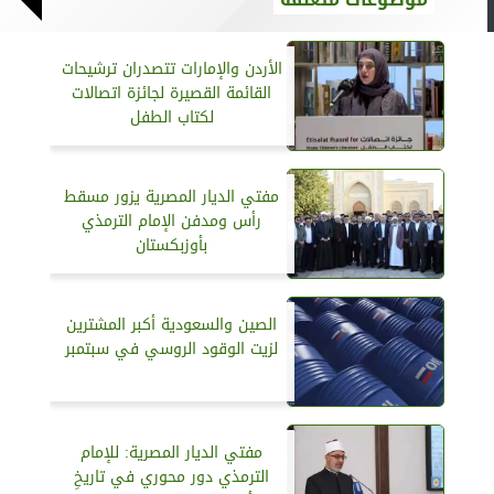
الأردن والإمارات تتصدران ترشيحات
القائمة القصيرة لجائزة اتصالات
لكتاب الطفل
مفتي الديار المصرية يزور مسقط
رأس ومدفن الإمام الترمذي
بأوزبكستان
الصين والسعودية أكبر المشترين
لزيت الوقود الروسي في سبتمبر
مفتي الديار المصرية: للإمام
الترمذي دور محوري في تاريخِ