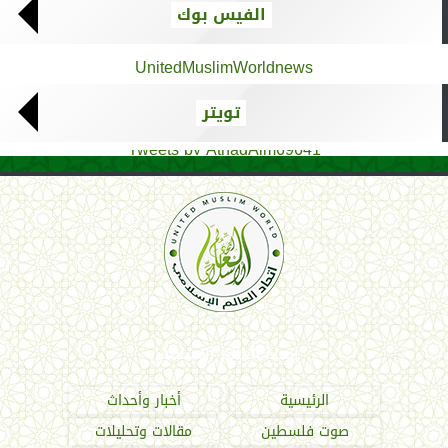
الفيس بوك
UnitedMuslimWorldnews
تويتر
Tweets by AthadAlm69641
اتحاد العالم الإسلامي
الرئيسية
أخبار وأحداث
صوت فلسطين
مقالات وتحليلات