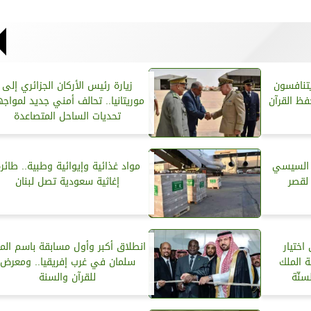
ن 16 دولة يتنافسون
زيارة رئيس الأركان الجزائري إلى
ظ القرآن
موريتانيا.. تحالف أمني جديد لمواج
تحديات الساحل المتصاعدة
 السيسي
مواد غذائية وإيوائية وطبية.. طائر
لقصر
إغاثية سعودية تصل لبنان
ختيار
انطلاق أكبر وأول مسابقة باسم الم
ة الملك
سلمان في غرب إفريقيا.. ومعرض
سنّة
للقرآن والسنة