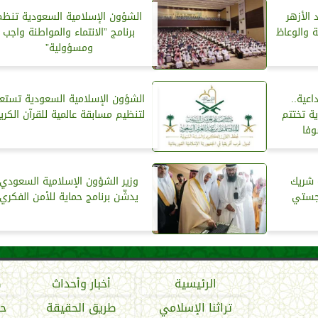
 الأزهر
الشؤون الإسلامية السعودية تنظم
مة والوعاظ
برنامج ”الانتماء والمواطنة واجب
ومسؤولية”
ب وداعية..
الشؤون الإسلامية السعودية تستع
ة تختتم
لتنظيم مسابقة عالمية للقرآن الكري
فا
 شريك
وزير الشؤون الإسلامية السعودي
وجستي
يدشّن برنامج حماية للأمن الفكري
الرئيسية
أخبار وأحداث
ص
تراثنا الإسلامي
طريق الحقيقة
حو