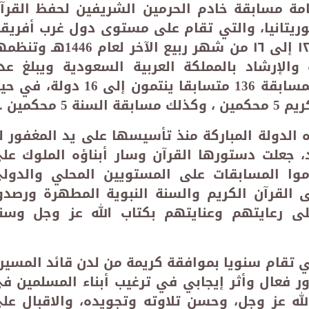
مة مسابقة خادم الحرمين الشريفين لحفظ القرآ
وريتانيا، والتي تقام على مستوى دول غرب أفريقي
وتنطلق فعالياتها خلال الفترة من ١٢ إلى ١٦ من شهر ربيع الآخر لعام 1446
والإرشاد بالمملكة العربية السعودية ويبلغ عد
المتسابقين المشاركين في هذه المسابقة 136 متسابقا ينتمون إلى 16 دولة،
5 محكمين
.
 الدولة المباركة منذ تأسيسها على يد المغفور ل
د، جعلت دستورها القرآن وسار أبناؤه الملوك عل
اموا المسابقات على المستويين المحلي والدول
 القرآن الكريم والسنة النبوية المطهرة ورصدو
لى رعايتهم وعنايتهم بكتاب الله عز وجل وسن
تي تقام سنويا بموافقة كريمة من لدن قائد المسير
ر فعال وأثر إيجابي في ترغيب أبناء المسلمين ف
له عز وجل، وحسن تلاوته وتجويده، والاقبال عل