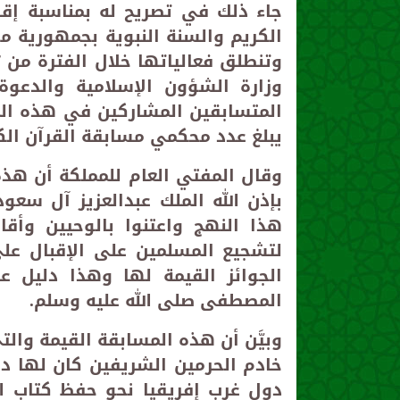
جاء ذلك في تصريح له بمناسبة إقا
الكريم والسنة النبوية بجمهورية م
وزارة الشؤون الإسلامية والدعوة 
يبلغ عدد محكمي مسابقة القرآن الكريم 5 محكمين ، وكذلك مسابقة السنة 
وقال المفتي العام للمملكة أن هذه
بإذن الله الملك عبدالعزيز آل سعو
هذا النهج واعتنوا بالوحيين وأق
لتشجيع المسلمين على الإقبال على
الجوائز القيمة لها وهذا دليل ع
المصطفى صلى الله عليه وسلم
.
وبيَّن أن هذه المسابقة القيمة وال
خادم الحرمين الشريفين كان لها دو
دول غرب إفريقيا نحو حفظ كتاب ال