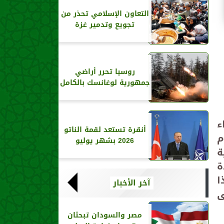
التعاون الإسلامي تحذر من
تجويع وتدمير غزة
روسيا تحرر أراضي
جمهورية لوغانسك بالكامل
ء
أنقرة تستعد لقمة الناتو
م
2026 بشهر يوليو
ة
ة
ا
آخر الأخبار
ى
مصر والسودان تبحثان