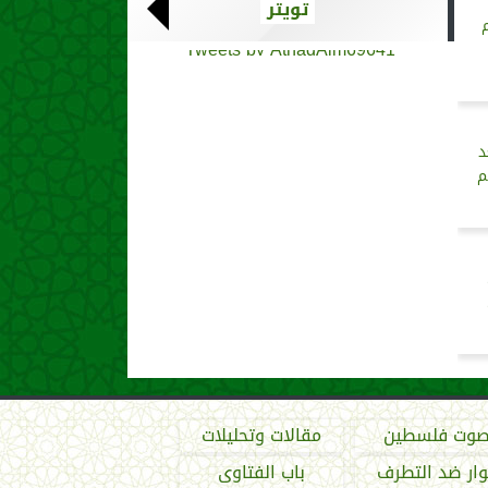
تويتر
Tweets by AthadAlm69641
د
م
وت فلسطين
مقالات وتحليلات
ار ضد التطرف
باب الفتاوى