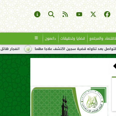
لاقتصاد والمجتمع
قضايا وتحقيقات
داعمون
ناوله قضية سجين اكتشف علاجا مهما
انفجار هائل لناقلة نفط قبال