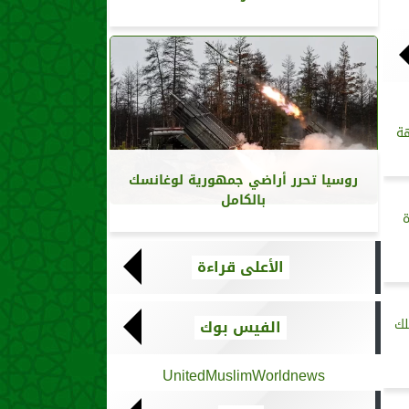
هة
روسيا تحرر أراضي جمهورية لوغانسك
بالكامل
ة
الأعلى قراءة
لك
الفيس بوك
UnitedMuslimWorldnews