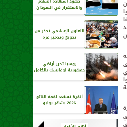
جهود استعادة السلام
ن
والاستقرار في السودان
ا
هـ وتنظمها
د
التعاون الإسلامي تحذر من
 في حين
تجويع وتدمير غزة
ه
ى
روسيا تحرر أراضي
ي
جمهورية لوغانسك بالكامل
ا
ة
أنقرة تستعد لقمة الناتو
2026 بشهر يوليو
ة
ي
ى
أهم الأخبار