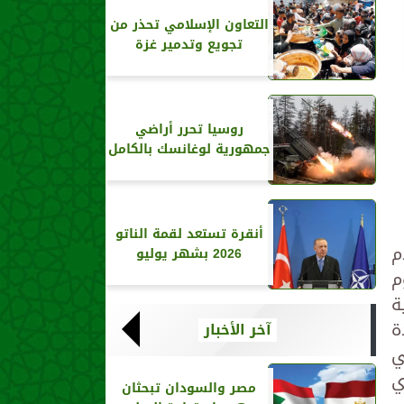
التعاون الإسلامي تحذر من
تجويع وتدمير غزة
روسيا تحرر أراضي
جمهورية لوغانسك بالكامل
أنقرة تستعد لقمة الناتو
م
2026 بشهر يوليو
م
ية
ة
آخر الأخبار
ي
ي
مصر والسودان تبحثان