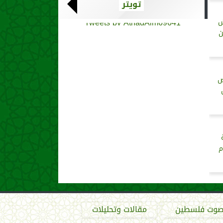
تويتر
Tweets by AthadAlm69641
ش
ن
ص
م
وت فلسطين
مقالات وتحليلات