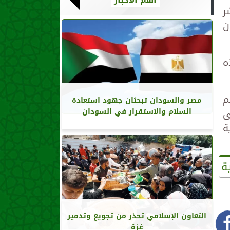
ر
ن
ه
م
مصر والسودان تبحثان جهود استعادة
ى
السلام والاستقرار في السودان
ة
ة
التعاون الإسلامي تحذر من تجويع وتدمير
غزة