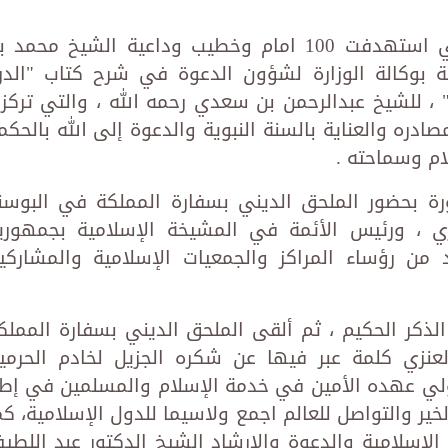
وشارك في تقديم الدورة العلمية التي استهدفت 100 امام وخطيب وداعية الشيخ محمد
ة بوكالة الوزارة لشؤون الدعوة في شرح كتاب "الدر
، للشيخ عبدالرحمن بن سعدي رحمه الله ، والتي تركز
ره والعناية بالسنة النبوية والدعوة إلى الله بالحكم
ام وسماحته .
ورة بحضور الملحق الديني بسفارة المملكة في البوسن
ي ، ورئيس الأئمة في المشيخة الإسلامية بجمهوري
ن رؤساء المراكز والجمعيات الإسلامية والمشاركي
الذكر الحكيم ، ثم ألقى الملحق الديني بسفارة المملك
نزي كلمة عبر فيها عن شكره الجزيل لخادم الحرمي
ولي عهده الأمين في خدمة الإسلام والمسلمين في إطا
ير والتواصل للعالم اجمع ولاسيما للدول الإسلامية، كم
الإسلامية والدعوة والإرشاد الشيخ الدكتور عبد اللطي