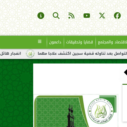
لاقتصاد والمجتمع
قضايا وتحقيقات
داعمون
ناوله قضية سجين اكتشف علاجا مهما
انفجار هائل لناقلة نفط قبال