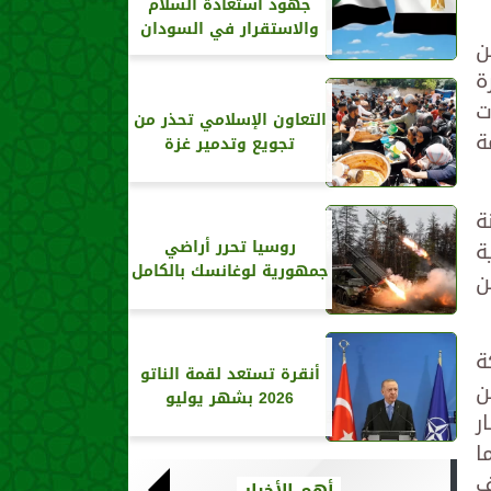
جهود استعادة السلام
والاستقرار في السودان
 بن
ة
ت
التعاون الإسلامي تحذر من
ة
تجويع وتدمير غزة
ة
ة
روسيا تحرر أراضي
جمهورية لوغانسك بالكامل
ن
ة
أنقرة تستعد لقمة الناتو
ن
2026 بشهر يوليو
ر
ا
ف
أهم الأخبار