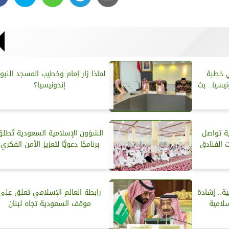
ي خطبة
لماذا زار إمام وخطيب المسجد النبو
يسيا.. بث
إندونيسيا؟
ة تواصل
الشؤون الإسلامية السعودية تُطل
 الفنادق
برنامجًا دعويًّا لتعزيز الأمن الفكري
وسطية.. إشادة
رابطة العالم الإسلامي تعلق على
سلامية
موقف السعودية تجاه لبنان