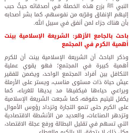
النبي ﷺ بزرع هذه الخصلة في أصدقائه حيثُ حبب
إليهم الإنفاق وقرّبه من نفوسهم، كما بشر أصحابه
بأن هناك جزاء لمن أنفق في سبيل الله.
باحث بالجامع الأزهر: الشريعة الإسلامية بينت
أهمية الكرم في المجتمع
وذكر الباحث أن الشريعة الإسلامية بينت أن للكرم
أهمية كبيرة في المجتمع؛ فهو يقوي عملية
التكافل بين أفراد المجتمع الواحد، ويضمن للفقير
عيش حياة ذات مستوى مناسب، ويستر على الأرملة
ويراعي حياءها فيكفيها مد يديها للغرباء، كما
يكفل لليتيم حقوقه، كما شجعت الشريعة الإسلامية
على الكرم حتى تنمو التجارة وتزداد رؤوس الأموال
وتزدهر الصناعات، والعديد من الأنشطة الاقتصادية
التي تسهم في تقليل البطالة ورفع عجلة الاقتصاد،
وكل ذلك لا يتحقق إلا بالكرم والعطاء.