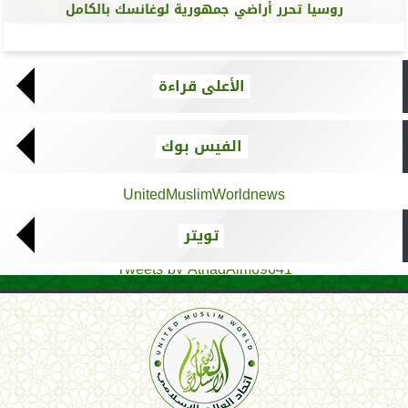
روسيا تحرر أراضي جمهورية لوغانسك بالكامل
الأعلى قراءة
الفيس بوك
UnitedMuslimWorldnews
تويتر
Tweets by AthadAlm69641