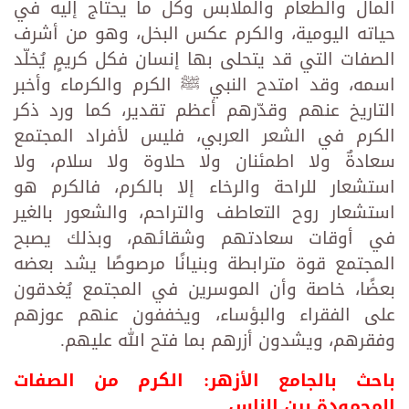
المال والطعام والملابس وكل ما يحتاج إليه في
حياته اليومية، والكرم عكس البخل، وهو من أشرف
الصفات التي قد يتحلى بها إنسان فكل كريمٍ يُخلّد
اسمه، وقد امتدح النبي ﷺ الكرم والكرماء وأخبر
التاريخ عنهم وقدّرهم أعظم تقدير، كما ورد ذكر
الكرم في الشعر العربي، فليس لأفراد المجتمع
سعادةٌ ولا اطمئنان ولا حلاوة ولا سلام، ولا
استشعار للراحة والرخاء إلا بالكرم، فالكرم هو
استشعار روح التعاطف والتراحم، والشعور بالغير
في أوقات سعادتهم وشقائهم، وبذلك يصبح
المجتمع قوة مترابطة وبنيانًا مرصوصًا يشد بعضه
بعضًا، خاصة وأن الموسرين في المجتمع يُغدقون
على الفقراء والبؤساء، ويخففون عنهم عوزهم
وفقرهم، ويشدون أزرهم بما فتح الله عليهم.
باحث بالجامع الأزهر: الكرم من الصفات
المحمودة بين الناس