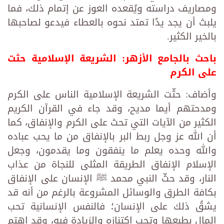
ومصاريف دراسته ويُقعده العوز عن إتمام ذلك، فما
يلبث أن يجد يدًا تمتد نحوه بالعطاء فيدعو لصاحبها
بالخير الكثير.
باحث بالجامع الأزهر: الشريعة الإسلامية حثت
على الكرم
وأضاف: حثّت الشريعة الإسلامية الناس على الكرم
ومدحتهم أيما مديح، وقد جاء في القرآن الكريم
الكثير من الآيات التي تحث على الكرم والإنفاق، كما
أن الله عز وجل ربط البر بالإنفاق من ما يحب عباده
والله وحده يعلم ما ينفقون وما يقدمون، وجعل
الإسلام الإنفاق الطريقة المثلى للنجاة من عذاب
النار، وقد حثّ النبي محمد ﷺ الإنسان على الإنفاق
بكافة الطرق والوسائل المشروعة بالرغم من أنه قد
يشقُ ذلك على الإنسان؛ فالنفس الإنسانية تحب
المال بطبعها وتحب اكتنازه والزيادة فيه، وقد اهتم