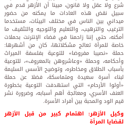
شرع ولا عقل ولا قانون، مبينا أن الأزهر قدم في
سبيل نقض هذه العادات ما يمكنه من حضور
ميداني بين الناس في مختلف البيئات، مستخدما
الترغيب والترهيب، والتعليم والتوجيه والتثقيف ما
أمكنه، حتى إننا زاحمنا في فضاء الإنترنت بحملات
خاصة للمرأة تعالج مشكلاتها، كان من أشهرها:
حملة «نصيبا مفروضا» للتوعية بفلسفة الميراث
وأحكامه، وحملة «وعاشروهن بالمعروف»، للتوعية
بأسباب الطلاق ‏ومخاطره، وتوضيح الأسس السليمة
لبناء أسرة سعيدة ومتماسكة، فضلا عن حملة
«أولوا الأرحام» التي استهدفت ‏التوعية بخطورة
العنف الأسري، ومعالجة أهم أسبابه، وضرورة نشر
قيم الود ‏والمحبة بين أفراد الأسرة.‏
وكيل الأزهر: اهتمام كبير من قبل الأزهر
لقضايا المرأة