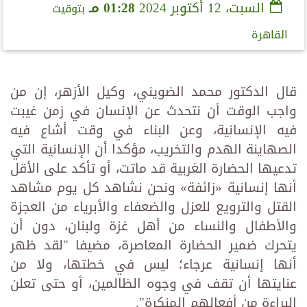
السبت، 12 أكتوبر 2024
01:28 مـ
بتوقيت
القاهرة
قال الدكتور محمد الضويني، وكيل الأزهر، إن من
واجب الوقت أن نتحدث عن الإنسان في زمن غيبت
فيه الإنسانية، وعن البناء في وقت أشاع فيه
الصهاينة الهدم والتخريب، مؤكدا أن الإنسانية التي
تدعيها الحضارة الغربية قد ماتت، أو تأكد على الأقل
أنها إنسانية «زائفة» ونحن نشاهد كل يوم مشاهد
القتل والترويع للعزل والضعفاء والأبرياء من العجزة
والأطفال والنساء من أهل غزة ولبنان، دون أن
يتحرك ضمير الحضارة المعاصرة، مضيفا "لقد ظهر
أنها إنسانية عرجاء؛ ليس في خطتها، ولا من
عنايتها أن تقف في وجوه الظالمين، أو حتى تعلن
البراءة من أفعالهم المنكرة".