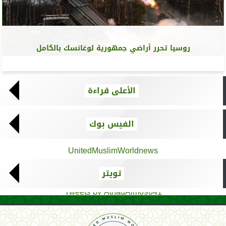
روسيا تحرر أراضي جمهورية لوغانسك بالكامل
الأعلى قراءة
الفيس بوك
UnitedMuslimWorldnews
تويتر
Tweets by AthadAlm69641