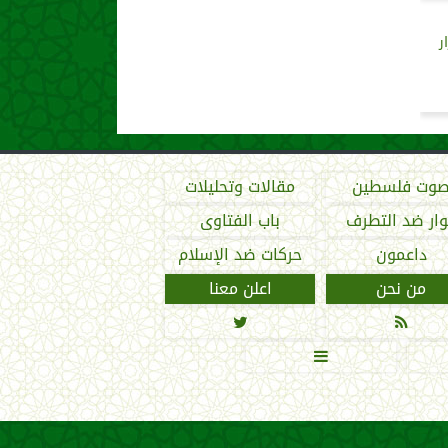
ر
وت فلسطين
مقالات وتحليلات
ار ضد التطرف
باب الفتاوى
داعمون
حركات ضد الإسلام
من نحن
اعلن معنا


