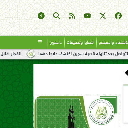
لاقتصاد والمجتمع
قضايا وتحقيقات
داعمون
اوله قضية سجين اكتشف علاجا مهما
انفجار هائل لناقلة نفط قبالة