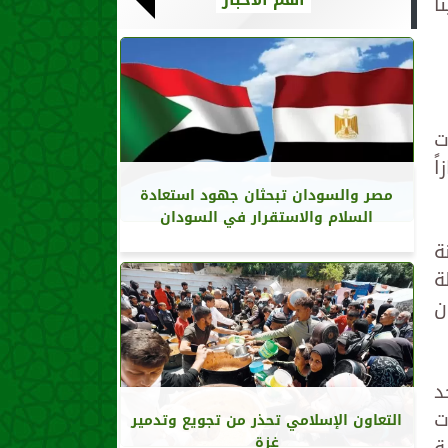
ا
ت
ً
مصر والسودان تبحثان جهود استعادة
السلام والاستقرار في السودان
ة
ة
ن
د
ت
التعاون الإسلامي تحذر من تجويع وتدمير
ة
غزة