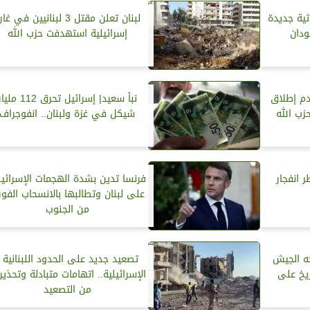
ثية جديدة
لبنان تعلن مقتل 3 لبنانيين في غا
ودان
إسرائيلية استهدفت حزب الله
دم إطلاق
نبأ سعيد| إسرائيل تحرق 112 مل
زب الله
شيكل في غزة ولبنان.. انفوجراف
 انفجار
فرنسا تدين بشدة الهجمات الإسرائيل
على لبنان وتطالبها بالانسحاب الفو
من الجنوب
جه الجيش
تصعيد جديد على الحدود اللبنانية -
ريخ على
الإسرائيلية.. اتهامات متبادلة وتحذير
من التصعيد