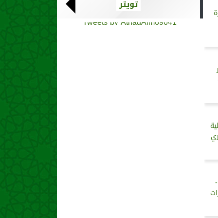
تويتر
رة
Tweets by AthadAlm69641
يار
ية
ري
ات