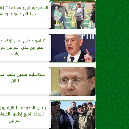
السعودية توزع مساعدات إغا
إلى لبنان وسوريا والس
نتنياهو : على لبنان تؤكد ع
الصواريخ على إسرائيل ..وح
يهدد
عبدالحليم قنديل يكتب: خطر
لبنان
رئيس الحكومة اللبنانية يو
التدخل لمنع إطلاق الصوا
إسرائيل