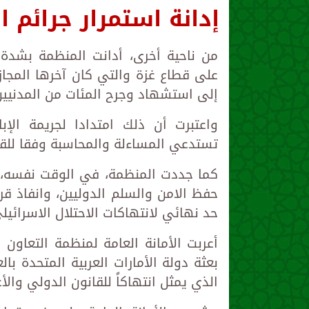
إدانة استمرار جرائم ا
من ناحية أخرى، أدانت المنظمة بشدة ا
على قطاع غزة والتي كان آخرها المجاز
إلى استشهاد وجرح المئات من المدنيين ا
واعتبرت أن ذلك امتدادا لجريمة الإ
تستدعي المساءلة والمحاسبة وفقا للقا
كما جددت المنظمة، في الوقت نفسه، 
حفظ الامن والسلم الدوليين، وانفاذ ق
حد نهائي لانتهاكات الاحتلال الاسرائيل
أعربت الأمانة العامة لمنظمة التعاون
بعثة دولة الأمارات العربية المتحدة ب
الذي يمثل انتهاكاً للقانون الدولي والأع