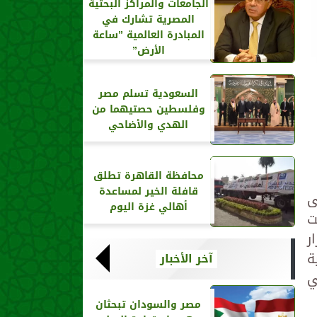
الجامعات والمراكز البحثية
المصرية تشارك في
المبادرة العالمية ”ساعة
الأرض”
السعودية تسلم مصر
وفلسطين حصتيهما من
الهدي والأضاحي
محافظة القاهرة تطلق
قافلة الخير لمساعدة
ى
أهالي غزة اليوم
ت
ر
ة
آخر الأخبار
ي
مصر والسودان تبحثان