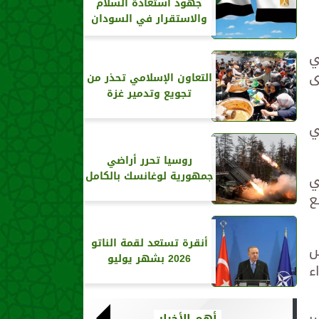
جهود استعادة السلام
والاستقرار في السودان
ي
ى
التعاون الإسلامي تحذر من
تجويع وتدمير غزة
ي
روسيا تحرر أراضي
ي
جمهورية لوغانسك بالكامل
ع
أنقرة تستعد لقمة الناتو
س
2026 بشهر يوليو
ء
أهم الأخبار