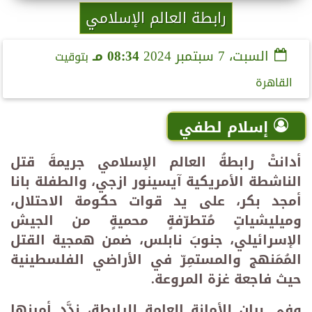
رابطة العالم الإسلامي
السبت، 7 سبتمبر 2024
08:34 مـ
بتوقيت
القاهرة
إسلام لطفي
أدانتْ رابطةُ العالم الإسلامي جريمةَ قتل
الناشطة الأمريكية آيسينور ازجي، والطفلة بانا
أمجد بكر، على يد قوات حكومة الاحتلال،
وميليشياتٍ مُتطرّفةٍ محميةٍ من الجيش
الإسرائيلي، جنوبَ نابلس، ضمن همجية القتل
المُمَنهج والمستمِرّ في الأراضي الفلسطينية
حيث فاجعة غزة المروعة.
وفي بيانٍ للأمانة العامة للرابطة، ندَّد أمينها