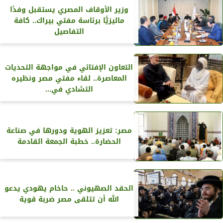
وزير الأوقاف المصري يستقبل وفدًا
ماليزيًّا برئاسة مفتي بيراك.. كافة
التفاصيل
التعاون الإفتائي في مواجهة التحديات
المعاصرة.. لقاء مفتي مصر ونظيره
التشادي في...
مصر: تعزيز الهوية ودورها في صناعة
الحضارة.. خطبة الجمعة القادمة
الحقد الصهيوني .. حاخام يهودي يدعو
الله أن تتلقى مصر ضربة قوية