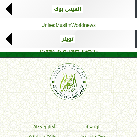
الفيس بوك
UnitedMuslimWorldnews
تويتر
Tweets by AthadAlm69641
اتحاد العالم الإسلامي
الرئيسية
أخبار وأحداث
صوت فلسطين
مقالات وتحليلات