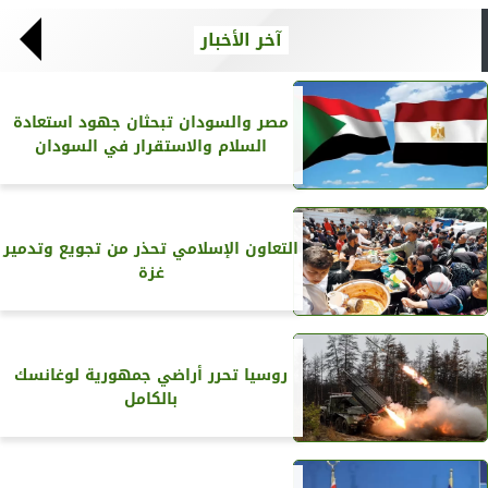
آخر الأخبار
مصر والسودان تبحثان جهود استعادة
السلام والاستقرار في السودان
التعاون الإسلامي تحذر من تجويع وتدمير
غزة
روسيا تحرر أراضي جمهورية لوغانسك
بالكامل