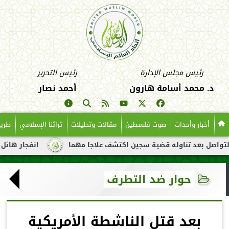
رئيس مجلس الإدارة
رئيس التحرير
د. محمد أسامة هارون
أحمد نصار
أخبار وأحداث
صوت فلسطين
مقالات وتحليلات
تراثنا الإسلامي
طريق
بعد تناوله قضية سجين اكتشف علاجا مهما
انفجار هائل لناقلة نفط
حوار ضد التطرف
بعد قتل الناشطة الأمريكية