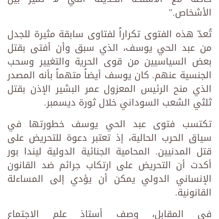
الأشخاص."
تُعدّ هذه الفتوى تكراراً لفتاوى سابقة مثيرة للجدل
من عبد الحي يوسف، الذي سبق وأن أفتى بقتل
بعض السياسيين من قوى الحرية والتغيير وسحب
الجنسية عنهم. كان يوسف أيضاً متهماً بأنه المصدر
الذي منح الرئيس المعزول عمر البشير الإذن بقتل
ثلثي الشعب السوداني خلال ثورة ديسمبر.
تكتسب فتوى عبد الحي يوسف خطورتها في
سياق الحرب الحالية، إذ تعتبر دعوة للتحريض على
قتل المدنيين. المحامية الجنائية الدولية ليندا بور
أكدت أن التحريض على ارتكاب جرائم ضد القانون
الإنساني الدولي يمكن أن يؤدي إلى المساءلة
القانونية.
في المقابل، وصف أستاذ علم الاجتماع