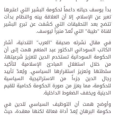
بدأ يوسف حياته داعماً لحكومة البشير التي اعتبرها
تعبر عن الإسلام، إلا أن العلاقة بينه والنظام بدأت
تتضح بعد التحقيقات التي كشفت عن تبرع البشير
لقناة "طيبة" التي تُعدّ منبراً ليوسف.
في مقال نشرته صحيفة "العرب" اللندنية، أشار
الكاتب السوداني الدكتور عبد المنعم همت إلى أن
الحكومة السودانية تستخدم الدين لتعزيز شرعيتها،
من خلال استغلال المبادئ الإسلامية لتأكيد
سلطتها وتعزيز استقرارها السياسي. ويُعدّ تأييد
رجال الدين جزءاً من الاستراتيجية السياسية
للحكومة، مما يعزز من صورة الحكومة كحامية للقيم
الدينية ويخفف الضغوط الداخلية.
وأوضح همت أن التوظيف السياسي للدين في
حكومة البرهان يُعدّ أداة فعالة لكنها معقدة، حيث