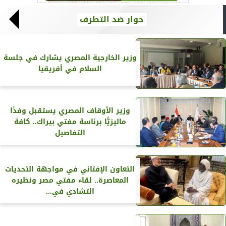
حوار ضد التطرف
وزير الخارجية المصري يشارك في جلسة
السلام في أفريقيا
وزير الأوقاف المصري يستقبل وفدًا
ماليزيًّا برئاسة مفتي بيراك.. كافة
التفاصيل
التعاون الإفتائي في مواجهة التحديات
المعاصرة.. لقاء مفتي مصر ونظيره
التشادي في...