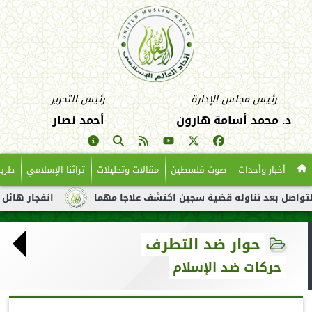
رئيس مجلس الإدارة
رئيس التحرير
د. محمد أسامة هارون
أحمد نصار
أخبار وأحداث
صوت فلسطين
مقالات وتحليلات
تراثنا الإسلامي
طريق
د تناوله قضية سجين اكتشف علاجا مهما
انفجار هائل لناقلة نفط ق
حوار ضد التطرف
حركات ضد الإسلام