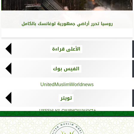
روسيا تحرر أراضي جمهورية لوغانسك بالكامل
الأعلى قراءة
الفيس بوك
UnitedMuslimWorldnews
تويتر
Tweets by AthadAlm69641