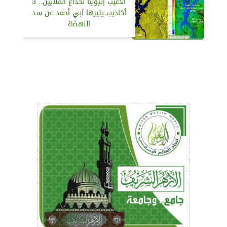
ألاعيب إثيوبيا لخداع الملايين.. 3
أكاذيب يثيرها آبي أحمد عن سد
النهضة