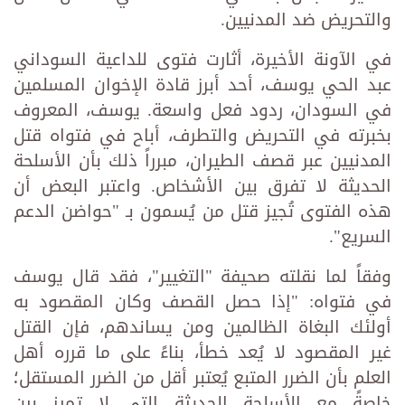
والتحريض ضد المدنيين.
في الآونة الأخيرة، أثارت فتوى للداعية السوداني
عبد الحي يوسف، أحد أبرز قادة الإخوان المسلمين
في السودان، ردود فعل واسعة. يوسف، المعروف
بخبرته في التحريض والتطرف، أباح في فتواه قتل
المدنيين عبر قصف الطيران، مبرراً ذلك بأن الأسلحة
الحديثة لا تفرق بين الأشخاص. واعتبر البعض أن
هذه الفتوى تُجيز قتل من يُسمون بـ "حواضن الدعم
السريع".
وفقاً لما نقلته صحيفة "التغيير"، فقد قال يوسف
في فتواه: "إذا حصل القصف وكان المقصود به
أولئك البغاة الظالمين ومن يساندهم، فإن القتل
غير المقصود لا يُعد خطأ، بناءً على ما قرره أهل
العلم بأن الضرر المتبع يُعتبر أقل من الضرر المستقل؛
خاصةً مع الأسلحة الحديثة التي لا تميز بين