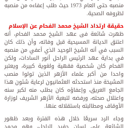
منصبه حتى العام 1973 حيث طلب إعفاءه من منصبه
لظروفه الصحية.
حقيقة ارتداد الشيخ محمد الفحام عن الإسلام
ظهرت شائعة فى عهد الشيخ محمد الفحام، أنه
اعتنق الديانة المسيحية قبل وفاته، وأن ذلك كان
السبب في أنه الشيخ الوحيد الذي أعفي من منصبه
في بداية عهد الرئيس الراحل أنور السادات، ولكن
الفحام كان شخصية فقهية ولغوية كبيرة، ويعتبر
واحدا من أكبر علماء الأزهر الذين تولوا منصب
المشيخة منذ استحدثه العثمانيون لرعاية شئون هذا
الجامع العريق، وإعفاؤه كان بطلب منه لكبر سنه
واعتلال صحته، ورفضه لتبعية الأزهر الشريف لوزارة
الأوقاف ومطالبته باستقلاله عنها.
وجاء الرد سريعًا خلال هذه الفترة وبعد ظهور
الشائعة على لسان حفيد الراحل، وهو محمد