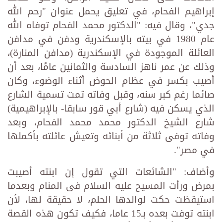
إبراهيم الفحام، في تعليق يحمل عنوان "رحم الله
جدي"، وقال فيه: "الدكتور محمد الفحام توفاه الله
عام 1980 في بيته بالإسكندرية ودفن في مدافن
العائلة الموجودة في الإسكندرية (مدافن المنارة)،
وذلك عن عمر ناهز السادسة والثمانين عامًا، بعد أن
أصيب بكسر في عظام الحوض أثناء الوضوء، وكان
صائما رغم كبر سنه، وقبل وفاته تمت تسمية الشارع
الذي يسكن فيه (شارع أبي قور سابقا- بالإبراهيمية)
شارع الشيخ الدكتور محمد محمد الفحام، وبعد
وفاته توفى ثلاثة من أبنائه وتعيش عائلته بأكملها
في مصر".
وأضاف: "الشائعات التي تقول إن ابنته أصيبت
بمرض ورأت المسيح عليه السلام فى المنام وبعدما
استيقظت حكت لوالدها الحلم، لا حقيقة لها، لأن
ابنته توفت بعده بـ15 عاما، فكيف تكون هذه القصة