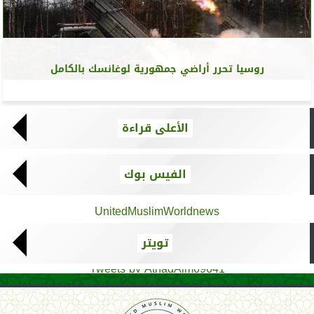
روسيا تحرر أراضي جمهورية لوغانسك بالكامل
الأعلى قراءة
الفيس بوك
UnitedMuslimWorldnews
تويتر
Tweets by AthadAlm69641