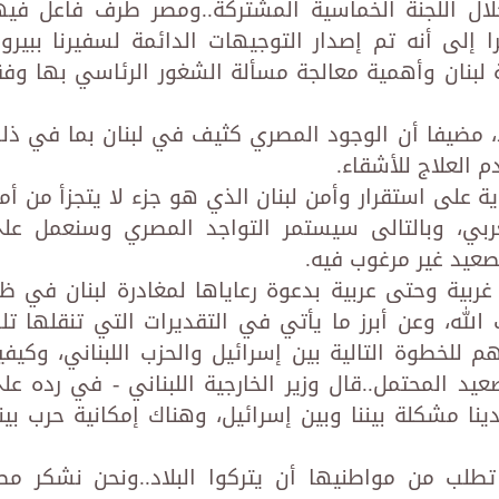
ل اللجنة الخماسية المشتركة..ومصر طرف فاعل فيه
 إلى أنه تم إصدار التوجيهات الدائمة لسفيرنا ببيرو
ة لبنان وأهمية معالجة مسألة الشغور الرئاسي بها وفق
، مضيفا أن الوجود المصري كثيف في لبنان بما في ذل
العلاج للأشقاء.
اية على استقرار وأمن لبنان الذي هو جزء لا يتجزأ من أم
لعربي، وبالتالى سيستمر التواجد المصري وسنعمل عل
صعيد غير مرغوب فيه.
 غربية وحتى عربية بدعوة رعاياها لمغادرة لبنان في ظ
لله، وعن أبرز ما يأتي في التقديرات التي تنقلها تل
م للخطوة التالية بين إسرائيل والحزب اللبناني، وكيفي
عيد المحتمل..قال وزير الخارجية اللبناني - في رده عل
ا مشكلة بيننا وبين إسرائيل، وهناك إمكانية حرب بينن
طلب من مواطنيها أن يتركوا البلاد..ونحن نشكر مص