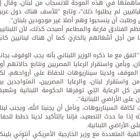
ساهمتها في هذه الموجة للانسحاب من لبنان، وقال إ
اقيين لم يطلبوا ذلك"، وتابع "للأسف هناك دول عربي
 وطلبت أن ينسحبوا وهم أصلا غير موجودين بلبنان".
ظم الفنادق فارغة والمطاعم أصبحت كذلك، لأن اللبنانيي
 من أجل أشغالهم بالخارج، كما أن هناك لبنانيين كانو
"اتفق مع ما ذكره الوزير اللبناني بأنه يجب الوقوف بجان
ن، وبأمن واستقرار الرعايا المصريين ونتابع حالاتهم أول
 الموقف ولدينا سيناريوهات للحفاظ على أرواحهم، لك
ن واستقرار لبنان، والرعايا المصريين، المتواجدين بي
 كل الرعاية التي توفرها الحكومة اللبنانية وشعبه
على الأراضي اللبنانية".
 لكافة السيناريوهات، ونأمل أن يجنبنا الله، ويجنب لبنا
 إذا ما حدث التصعيد، فإننا بالتأكيد لدينا خطط للحفا
لى الأراضي اللبنانية.
فية المتعددة مع وزير الخارجية الأمريكي أنتوني بلينك