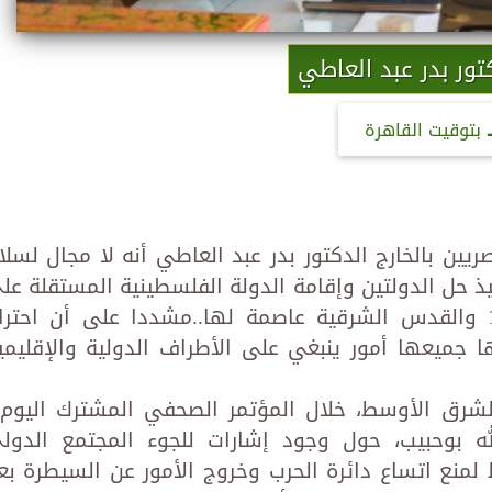
تور بدر عبد العاطي
بتوقيت القاهرة
يين بالخارج الدكتور بدر عبد العاطي أنه لا مجال لسلا
ذ حل الدولتين وإقامة الدولة الفلسطينية المستقلة عل
كامل ترابها الوطني على حدود 1967 والقدس الشرقية عاصمة لها..مشددا على أن احتر
 جميعها أمور ينبغي على الأطراف الدولية والإقليمي
الشرق الأوسط، خلال المؤتمر الصحفي المشترك اليوم 
الله بوحبيب، حول وجود إشارات للجوء المجتمع الدول
منع اتساع دائرة الحرب وخروج الأمور عن السيطرة بع