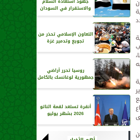
ن
جهود استعادة السلام
والاستقرار في السودان
ة
د
التعاون الإسلامي تحذر من
ة
تجويع وتدمير غزة
ب
،
ه
روسيا تحرر أراضي
جمهورية لوغانسك بالكامل
ة
ر
ع
ع
أنقرة تستعد لقمة الناتو
2026 بشهر يوليو
ى
ن
أهم الأخبار