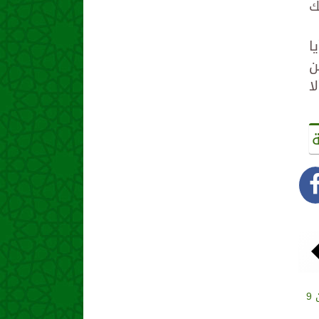
ك
ا
ن
ا
ة
وزير الخارجية: مصر تستضيف أكثر من 9