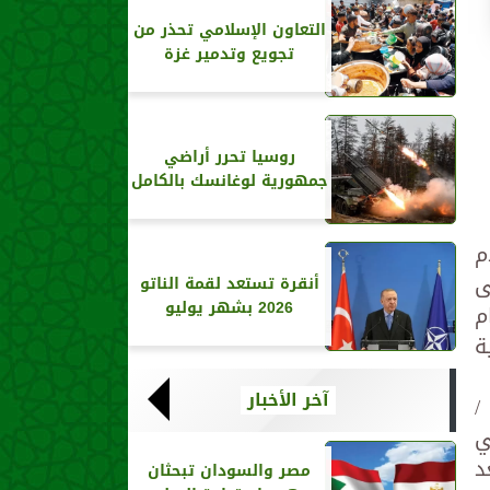
التعاون الإسلامي تحذر من
تجويع وتدمير غزة
روسيا تحرر أراضي
جمهورية لوغانسك بالكامل
م
ى
أنقرة تستعد لقمة الناتو
2026 بشهر يوليو
ام
ة
آخر الأخبار
/
ي
د
مصر والسودان تبحثان