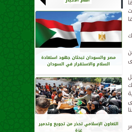
ا
ت
ا
ك
ن
مصر والسودان تبحثان جهود استعادة
ى
السلام والاستقرار في السودان
ل
ك
ة
ى
ا
التعاون الإسلامي تحذر من تجويع وتدمير
ر
غزة