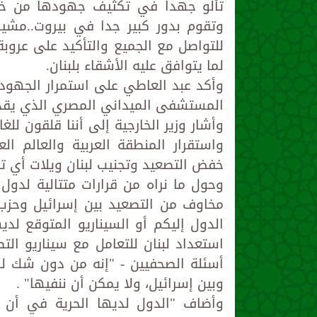
تألو جهدا في تكثيف جهودها من خلا
وتقوم بدور كبير جدا في بيروت..مشيرا
للتواصل مع الجميع والتأكيد على عروب
لما يتوافق عليه الأشقاء بلبنان.
وأكد عبد العاطي على استمرار الجهود
المستشفى الميداني المصري الذي يقدم 
وأشار وزير الخارجية إلى أننا قلقون للغ
واستقرار المنطقة العربية والعالم ا
خفض التصعيد وتجنيب لبنان ويلات أي ت
وحول ما نراه من قرارات متتالية لدول
مخاوف من التصعيد بين إسرائيل وحزب ا
الدول إليكم أو السيناريو المتوقع لديه
استعداد لبنان للتعامل مع سيناريو التص
أسئلة الصحفيين - "إنه من دون شك لدين
وبين إسرائيل، ولا يمكن أن ننفيها" .
وأضاف "الدول لديها الحرية في أن ت