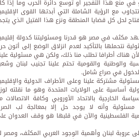
في منع هذا التفجير أو توسع دائرة الحرب وما إذا كا
وب مع الرؤية الشاملة التي أبدتها القوى الإقليمي
اح لحل كل قضايا المنطقة ونزع هذا الفتيل الذي يتجد
 جهد مكثف في مصر هو قدرنا ومسئوليتنا كدولة إقليمي
لية نتحملها بالتأكيد لعدم انزلاق الوضع إلى أتون حر
لأن هناك أطرافا تطلب منا ذلك، ولكن هي مسئولية علينا
اسية والوطنية والقومية تحتم علينا تجنيب لبنان وشعب
لدخول في صراع شامل.
ئولية مشتركة علينا وعلى الأطراف الدولية والإقليمي
ولية أساسية على الولايات المتحدة وهو ما نقلته لوزي
سياسة الخارجية بالاتحاد الأوروبي وكافة الاتصالات م
 مسئولية وأنه لا يوجد حل إلا بمعالجة لب الصرا
قضية الفلسطينية والآن في قلبها هو وقف العدوان عل
 على عروبة لبنان وأهمية الوجود العربي المكثف، ومصر ل