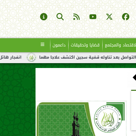
لاقتصاد والمجتمع
قضايا وتحقيقات
داعمون
له قضية سجين اكتشف علاجا مهما
انفجار هائل لناقلة نفط قبالة سو