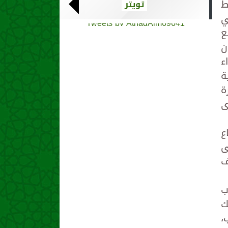
ط
تويتر
ي
Tweets by AthadAlm69641
ع
ن
ء
ة
ة
ى
ع
ى
ف
ب
ك
،