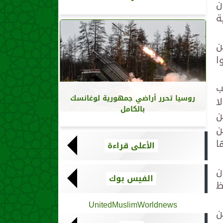
ن
ة
ن
ا
ب
روسيا تحرر أراضي جمهورية لوغانسك
ا
بالكامل
ن
ن
ا
الأعلى قراءة
ن
الفيس بوك
ظ
UnitedMuslimWorldnews
ن