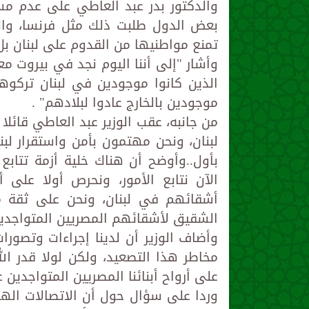
والدكتور بدر عبد العاطي على عدم م
بعض الدول طلبت ذلك مثل فرنسا، والب
تمنع مواطنيها من القدوم على لبنان بل
وأشار "إلى أننا اليوم نجد في بيروت مع
الذين كانوا موجودين في لبنان تركوها
موجودين بالخارج عادوا لبلادهم" .
من جانبه، عقب الوزير عبد العاطي قائلا 
لبنان، ونحن مهتمون بأمن واستقرار لبنا
بأول..وأوضح أن هناك خلية أزمة تتابع
الآن نتابع الأمور، ونحرص أولا على أم
أشقائهم في لبنان، ونحن على ثقة من
الشقيق لأشقائهم المصريين المتواجدين 
وأضاف الوزير أن لدينا إجراءات وتصورات
مخاطر هذا التصعيد، ولكن لولا قدر الله
على أرواح أبنائنا المصريين المتواجدين ع
وردا على سؤال حول أن الاتصالات الهات