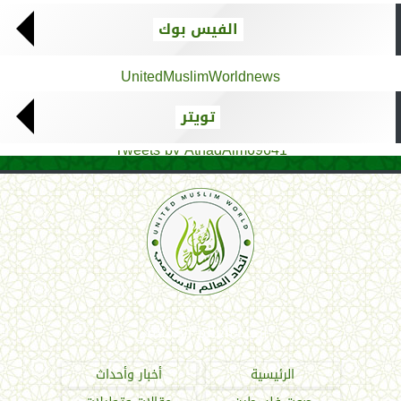
الفيس بوك
UnitedMuslimWorldnews
تويتر
Tweets by AthadAlm69641
اتحاد العالم الإسلامي
الرئيسية
أخبار وأحداث