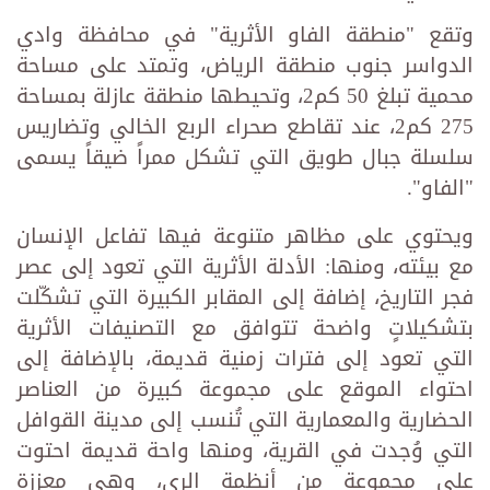
وتقع "منطقة الفاو الأثرية" في محافظة وادي
الدواسر جنوب منطقة الرياض، وتمتد على مساحة
محمية تبلغ 50 كم2، وتحيطها منطقة عازلة بمساحة
275 كم2، عند تقاطع صحراء الربع الخالي وتضاريس
سلسلة جبال طويق التي تشكل ممراً ضيقاً يسمى
"الفاو".
ويحتوي على مظاهر متنوعة فيها تفاعل الإنسان
مع بيئته، ومنها: الأدلة الأثرية التي تعود إلى عصر
فجر التاريخ، إضافة إلى المقابر الكبيرة التي تشكّلت
بتشكيلاتٍ واضحة تتوافق مع التصنيفات الأثرية
التي تعود إلى فترات زمنية قديمة، بالإضافة إلى
احتواء الموقع على مجموعة كبيرة من العناصر
الحضارية والمعمارية التي تُنسب إلى مدينة القوافل
التي وُجدت في القرية، ومنها واحة قديمة احتوت
على مجموعة من أنظمة الري، وهي معززة