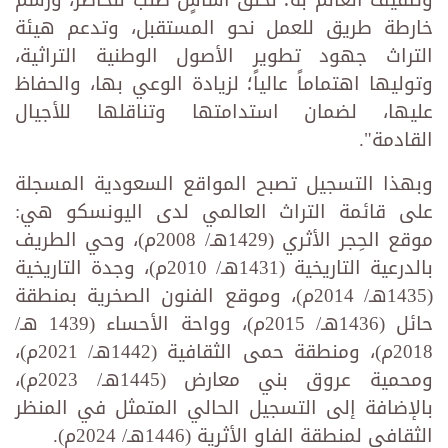
خارطة طريق للعمل نحو المستقبل، وتدعم هيئة
التراث جهود تطوير الأصول الوطنية التراثية،
وتوليها اهتماماً عالياً؛ لزيادة الوعي بها، والحفاظ
عليها، لضمان استدامتها وتناقلها للأجيال
القادمة".
وبهذا التسجيل تصبح المواقع السعودية المسجلة
على قائمة التراث العالمي لدى اليونسكو هي:
موقع الحِجر الأثري (1429هـ/ 2008م)، وحي الطريف
بالدرعية التاريخية (1431هـ/ 2010م)، وجدة التاريخية
(1435هـ/ 2014م)، وموقع الفنون الصخرية بمنطقة
حائل (1436هـ/ 2015م)، وواحة الأحساء (1439 هـ/
2018م)، ومنطقة حمى الثقافية (1442هـ/ 2021م)،
ومحمية عروق بني معارض (1445هـ/ 2023م)،
بالإضافة إلى التسجيل الحالي المتمثل في المنظر
الثقافي لمنطقة الفاو الأثرية (1446هـ/ 2024م).