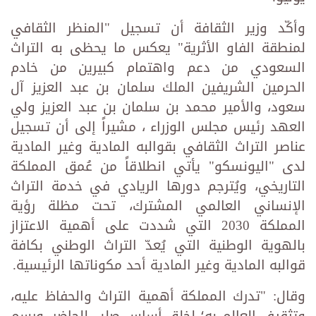
وأكّد وزير الثقافة أن تسجيل "المنظر الثقافي
لمنطقة الفاو الأثرية" يعكس ما يحظى به التراث
السعودي من دعم واهتمام كبيرين من خادم
الحرمين الشريفين الملك سلمان بن عبد العزيز آل
سعود، والأمير محمد بن سلمان بن عبد العزيز ولي
العهد رئيس مجلس الوزراء ، مشيراً إلى أن تسجيل
عناصر التراث الثقافي بقوالبه المادية وغير المادية
لدى "اليونسكو" يأتي انطلاقاً من عُمق المملكة
التاريخي، ويُترجم دورها الريادي في خدمة التراث
الإنساني العالمي المشترك، تحت مظلة رؤية
المملكة 2030 التي شددت على أهمية الاعتزاز
بالهوية الوطنية التي يُعدّ التراث الوطني بكافة
قوالبه المادية وغير المادية أحد مكوناتها الرئيسية.
وقال: "تدرك المملكة أهمية التراث والحفاظ عليه،
وتثقيف العالم به؛ لخلق أساسٍ صلب للحاضر، ورسم