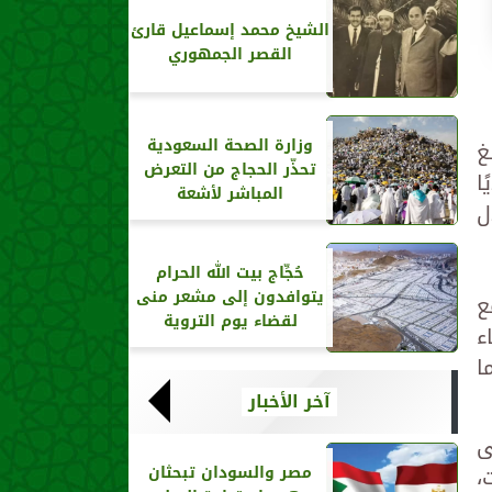
الشيخ محمد إسماعيل قارئ
القصر الجمهوري
وزارة الصحة السعودية
غ
تحذّر الحجاج من التعرض
منهم 15 ألفا و158 مؤديًا
المباشر لأشعة
لال
حُجِّاج بيت الله الحرام
يتوافدون إلى مشعر منى
ع
لقضاء يوم التروية
ء
ا
آخر الأخبار
ى
،
مصر والسودان تبحثان