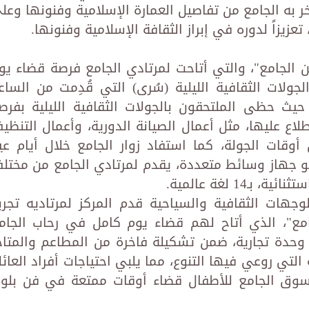
زخر به الجامع من تفاصيل العمارة الإسلامية وفنونها وعل
تعزيزاً لدوره في إبراز الثقافة الإسلامية وفنونها.
 الجامع"، والتي أتاحت لمرتادي الجامع فرصة قضاء يو
جولات الثقافية الليلية (سُرى) التي قُدِمت من الساع
 إلى الساعة 8:00 صباحاً، حيث حظى الملتحقون بالجولات الثقافية الليلية بفر
لاع عليها، مثل أعمال الصيانة الدورية، وأعمال التنظي
 أوقات الجولة، كما استفاد زوار الجامع خلال أيام عي
وهو جهاز وسائط متعددة، يقدم لمرتادي الجامع من مختل
14 لغة عالمية.
للوجهات الثقافية والسياحية قدم المركز لمرتاديه تجرب
امع"، الذي أتاح لهم قضاء يوم كامل في رحاب الجام
مرافقه، وتجربة ما تقدمه أكثر من 50 وحدة تجارية، ضمن تشكيلة فاخرة من المطاعم والمتا
التي روعي فيها التنوع، مما يلبي احتياجات أفراد العائل
 سوق الجامع للأطفال قضاء أوقات ممتعة في فن بلو