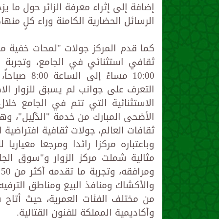
إضافة إلى إثراء معرفة الزائر حول ما ي
الرسائل الحضارية الكامنة وراء كلٍ منها، 
كما قدم المركز جولات "لمحات خفية من
ثقافي استثنائي في الجامع، وتجربة ال
10:00 مساءً
التعرف على جوانب لم يسبق للزوار الاط
الاستثنائية التي تتم في الجامع خلال
الأضحى المبارك من خدمة "الدِّلِيل"، 
ثقافات العالم، جولات ثقافية افتراضية استثنائية، بـ
وباعتباره مركزا رائدا ومرجعا معياريا 
مثالية شملت مركز الزوار و"سوق الج
و
والأكشاك ومنافذ البيع ومناطق الترفيه 
من مختلف الفئات العمرية، حيث أتاح
وأكاديمية المملكة للفنون القتالية.