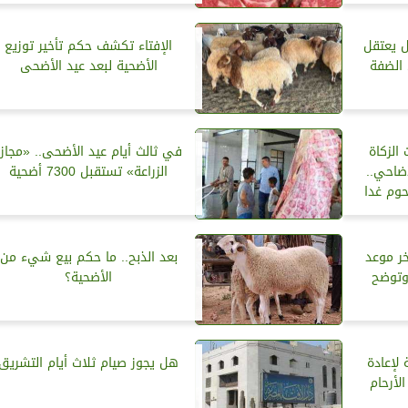
ل يعتقل
الإفتاء تكشف حكم تأخير توزيع
الضفة
الأضحية لبعد عيد الأضحى
 الزكاة
في ثالث أيام عيد الأضحى.. «مجازر
ضاحي..
الزراعة» تستقبل 7300 أضحية
خر موعد
بعد الذبح.. ما حكم بيع شيء من
وتوضح
الأضحية؟
 لإعادة
هل يجوز صيام ثلاث أيام التشريق
لأرحام