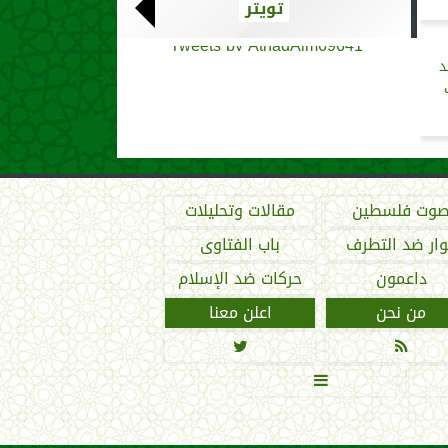
تويتر
Tweets by AthadAlm69641
د
وت فلسطين
مقالات وتحليلات
ار ضد التطرف
باب الفتاوى
داعمون
حركات ضد الإسلام
من نحن
اعلن معنا


