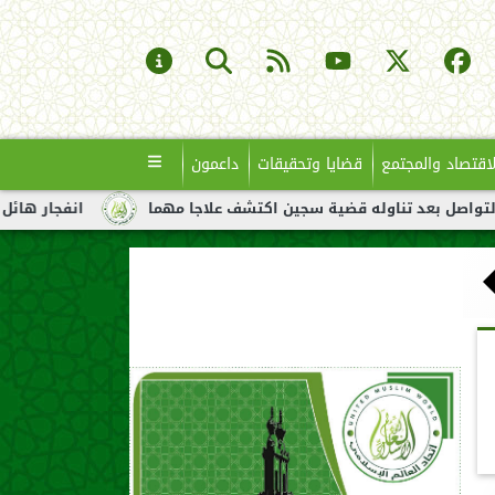
لاقتصاد والمجتمع
قضايا وتحقيقات
داعمون
ناوله قضية سجين اكتشف علاجا مهما
انفجار هائل لناقلة نفط قبال