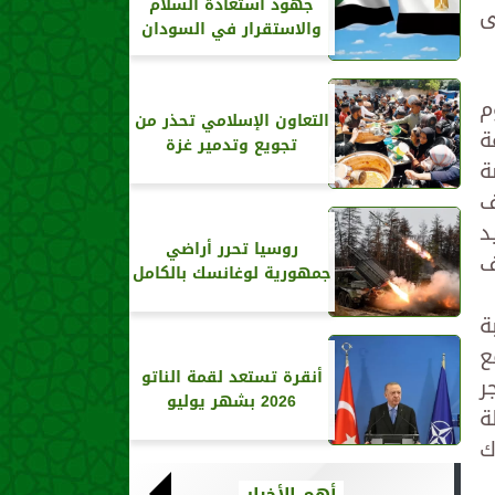
جهود استعادة السلام
ى
والاستقرار في السودان
م
التعاون الإسلامي تحذر من
ة
تجويع وتدمير غزة
صة
ف
د
روسيا تحرر أراضي
ف
جمهورية لوغانسك بالكامل
ة
ع
أنقرة تستعد لقمة الناتو
جر
2026 بشهر يوليو
ة
ك
أهم الأخبار