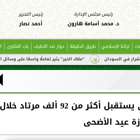
رئيس مجلس الإدارة
رئيس التحرير
د. محمد أسامة هارون
أحمد نصار
ات
تراثنا الإسلامي
طريق الحقيقة
حوار ضد التطرف
باب الفتاوى
ا
ان
”ملاك الخير” يثير تفاعلًا واسعًا على وسائل التواصل بعد ت
جامع الشيخ زايد بأبوظبي يستقبل أكثر من 92 ألف مرتاد خلال
زة عيد الأضحى