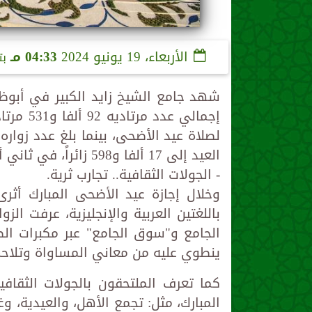
الأربعاء، 19 يونيو 2024
04:33 مـ
بت
شهد جامع الشيخ زايد الكبير في أبوظبي 
العيد إلى 17 ألفا و598 زائراً، في ثاني أيام العيد المبارك.
- الجولات الثقافية.. تجارب ثرية.
وخلال إجازة عيد الأضحى المبارك أثرى
باللغتين العربية والإنجليزية، عرفت الز
الجامع و"سوق الجامع" عبر مكبرات ا
ينطوي عليه من معاني المساواة وتلاح
كما تعرف الملتحقون بالجولات الثقاف
المبارك، مثل: تجمع الأهل، والعيدية، وغ