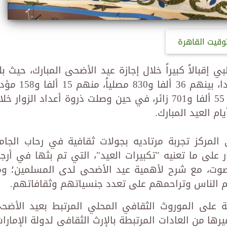
وقيت القاهرة
إقبالاً كبيراً خلال إجازة عيد الأضحى المبارك، حيث بل
إجمالي عدد مرتاديه 92 ألفا و531 مرتادا، بينهم 36 ألفا و830 مصلياً، 
لصلاة عيد الأضحى، بينما بلغ عدد زواره 55 ألفا و701 زائر، في حين وصلت ذروة أعداد الزوار خ
 المركز تجربة مرتاديه بجولات ثقافية في رحاب الجام
وار على ما تعنيه "تكبيرات العيد"، التي تم بثها في أرجا
لصوت، مع شرح لأهمية عيد الأضحى لدى المسلمين؛ وم
م الناس وتراحمهم على تعدد جنسياتهم وثقافاتهم.
ية على الموروث الثقافي المحلي المرتبط بعيد الأضح
يرها من العادات المرتبطة بالإرث الثقافي لدولة الإمارات