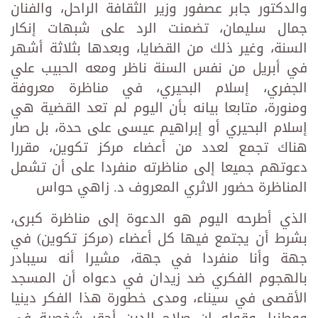
والدكتور جابر عصفور وزير الثقافة الراحل، والفنان
جمال سليمان، تضمنت الرد على شبهات إنكار
السنة، وغير ذلك من القضايا، وبعدها بثلاثة أشهر
في أبريل من نفس السنة ناظر ومعه الحبيب علي
الجفري، إسلام البحيري، في مناظرة معروفة
ومنورة، متابعا بيانه بأن اليوم لم تعد القضية هي
إسلام البحيري أو إبراهيم عيسى على حدة، بل صار
هناك تجمع لعدد من أعضاء مركز تكوين، مقررا
دعوتهم جميعا إلى مناظرته منفردا على أن تشمل
المناظرة حضور الاثري المعروف د. زاهي حواس
الذي أطرحه اليوم هو الدعوة إلى مناظرة كبرى،
بشرط أن يجتمع فيها كل أعضاء (مركز تكوين) في
جهة وأنا منفردا في جهة، مشيرا أنه سيبادر
بالهجوم الفكري ضد زيدان في دعواه أن المسجد
الأقصى في سيناء، ومدى خطورة هذا الفكر دينيا