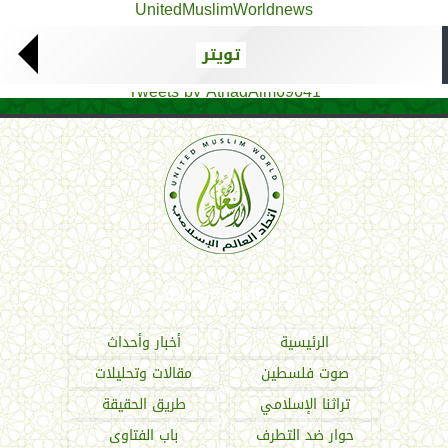
UnitedMuslimWorldnews
تويتر
Tweets by AthadAlm69641
اتحاد العالم الإسلامي
الرئيسية
أخبار وأحداث
صوت فلسطين
مقالات وتحليلات
تراثنا الإسلامي
طريق الحقيقة
حوار ضد التطرف
باب الفتاوى