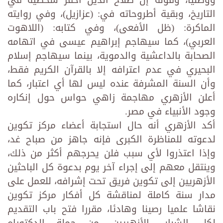
ووطنيا، وقوله إن صلاح الدين أحقر شخصية في
التاريخ، وبقية أطروحاته في: (عزازيل)، وفي روايته
الماكرة: (ظل الأفعى)، وفي كتابه: (اللاهوت
العربي)، كما سيهاجم إبراهيم عيسى في اتهامه
الصحابة بالداعشية والدموية، بينما سيهاجم إسلام
البحيري في عدم اعترافه إلا بالقرآن الكريم فقط،
وأن السنة المشرفة عنده ليس لها أي اعتبار، كما
أعلن الأزهري مهاجمة زاهي حواس حول إنكاره
وجود الأنبياء في مصر.
أكد الأزهري أنه حال استجابة أعضاء مركز تكوين
لدعوته للمناظرة الكبرى فإنه جاهز من صباح غد،
وإذا اعتذروا لأي سبب فلن يحرجهم أكثر من ذلك،
وينتقل معهم إلى إجراء آخر يوم بدعوة كل الباحثين
الأزهريين إلى تكوين فريق تحت إشرافه، للعمل على
مدار سنة كاملة لمناقشة كل أفكار مركز تكوين
نقاشا علميا رصينا وهادئا، مقررا فتح باب التقديم