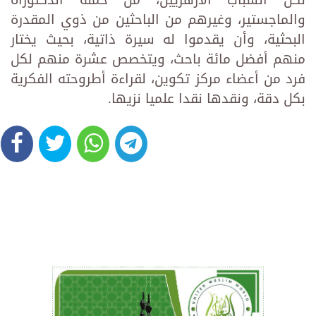
لكل الشباب الأزهريين، من حملة الدكتوراه
والماجستير، وغيرهم من الباحثين من ذوي المقدرة
البحثية، وأن يقدموا له سيرة ذاتية، بحيث يختار
منهم أفضل مائة باحث، ويتخصص عشرة منهم لكل
فرد من أعضاء مركز تكوين، لقراءة أطروحته الفكرية
بكل دقة، ونقدها نقدا علميا نزيها.