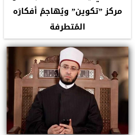
مركز ”تكوين” ويُهاجمُ أفكارَه
المُتطرفة