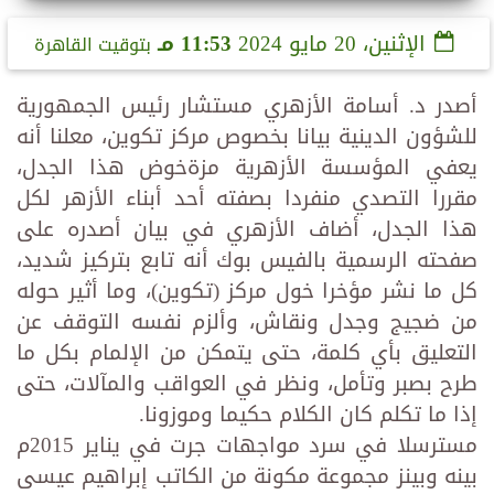
الإثنين، 20 مايو 2024
11:53 مـ
بتوقيت القاهرة
أصدر د. أسامة الأزهري مستشار رئيس الجمهورية
للشؤون الدينية بيانا بخصوص مركز تكوين، معلنا أنه
يعفي المؤسسة الأزهرية مزةخوض هذا الجدل،
مقررا التصدي منفردا بصفته أحد أبناء الأزهر لكل
هذا الجدل، أضاف الأزهري في بيان أصدره على
صفحته الرسمية بالفيس بوك أنه تابع بتركيز شديد،
كل ما نشر مؤخرا خول مركز (تكوين)، وما أثير حوله
من ضجيج وجدل ونقاش، وألزم نفسه التوقف عن
التعليق بأي كلمة، حتى يتمكن من الإلمام بكل ما
طرح بصبر وتأمل، ونظر في العواقب والمآلات، حتى
إذا ما تكلم كان الكلام حكيما وموزونا.
مسترسلا في سرد مواجهات جرت في يناير 2015م
بينه وبينز مجموعة مكونة من الكاتب إبراهيم عيسى