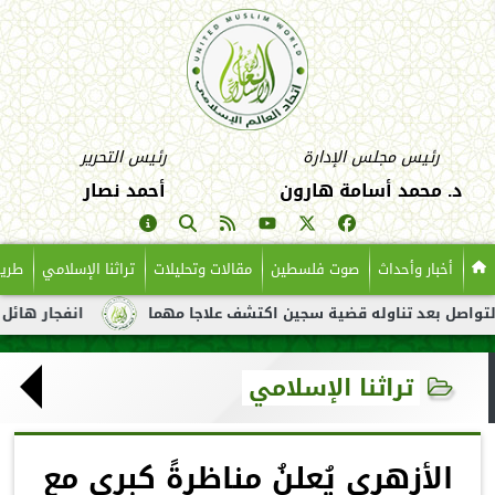
رئيس مجلس الإدارة
رئيس التحرير
د. محمد أسامة هارون
أحمد نصار
أخبار وأحداث
صوت فلسطين
مقالات وتحليلات
تراثنا الإسلامي
طريق
 بعد تناوله قضية سجين اكتشف علاجا مهما
انفجار هائل لناقلة نف
تراثنا الإسلامي
الأزهري يُعلنُ مناظرةً كبرى مع