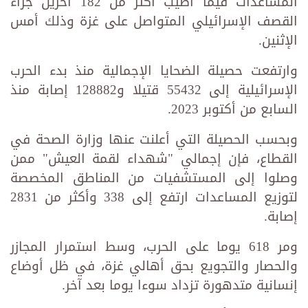
المساعدات فيما أصيب أكثر من 182 آخرين جراء
القصف الإسرائيلي المتواصل على غزة وذلك أمس
الإثنين.
وارتفعت حصيلة الضحايا الإجمالية منذ بدء الحرب
الإسرائيلية إلى 55432 قتيلا و128882 إصابة منذ
السابع من أكتوبر 2023.
وبحسب الحصيلة التي أعلنت عنها وزارة الصحة في
القطاع، فإن إجمالي "شهداء لقمة العيش" ممن
وصلوا إلى المستشفيات من المناطق المخصصة
لتوزيع المساعدات ارتفع إلى 338 وأكثر من 2831
إصابة.
ومر 618 يوما على الحرب، وسط استمرار المجازر
والحصار والتجويع بحق أهالي غزة، في ظل أوضاع
إنسانية متدهورة تزداد سوءا يوما بعد آخر.