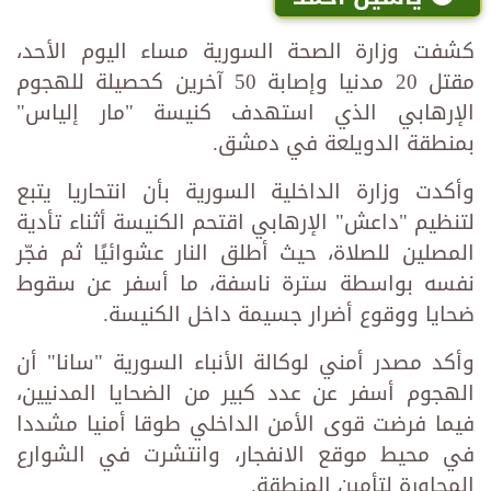
كشفت وزارة الصحة السورية مساء اليوم الأحد،
مقتل 20 مدنيا وإصابة 50 آخرين كحصيلة للهجوم
الإرهابي الذي استهدف كنيسة "مار إلياس"
بمنطقة الدويلعة في دمشق.
وأكدت وزارة الداخلية السورية بأن انتحاريا يتبع
لتنظيم "داعش" الإرهابي اقتحم الكنيسة أثناء تأدية
المصلين للصلاة، حيث أطلق النار عشوائيًا ثم فجّر
نفسه بواسطة سترة ناسفة، ما أسفر عن سقوط
ضحايا ووقوع أضرار جسيمة داخل الكنيسة.
وأكد مصدر أمني لوكالة الأنباء السورية "سانا" أن
الهجوم أسفر عن عدد كبير من الضحايا المدنيين،
فيما فرضت قوى الأمن الداخلي طوقا أمنيا مشددا
في محيط موقع الانفجار، وانتشرت في الشوارع
المجاورة لتأمين المنطقة.