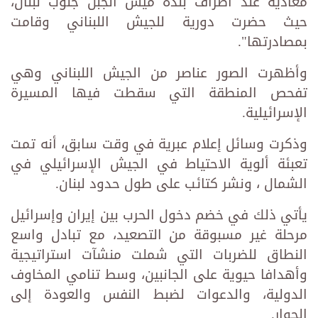
معادية عند أطراف بلدة ميس الجبل جنوب لبنان،
حيث حضرت دورية للجيش اللبناني وقامت
بمصادرتها".
وأظهرت الصور عناصر من الجيش اللبناني وهي
تفحص المنطقة التي سقطت فيها المسيرة
الإسرائيلية.
وذكرت وسائل إعلام عبرية في وقت سابق، أنه تمت
تعبئة ألوية الاحتياط في الجيش الإسرائيلي في
الشمال ، ونشر كتائب على طول حدود لبنان.
يأتي ذلك في خضم دخول الحرب بين إيران وإسرائيل
مرحلة غير مسبوقة من التصعيد، مع تبادل واسع
النطاق للضربات التي شملت منشآت استراتيجية
وأهدافا حيوية على الجانبين، وسط تنامي المخاوف
الدولية، والدعوات لضبط النفس والعودة إلى
الحوار.