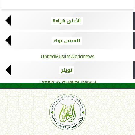
الأعلى قراءة
الفيس بوك
UnitedMuslimWorldnews
تويتر
Tweets by AthadAlm69641