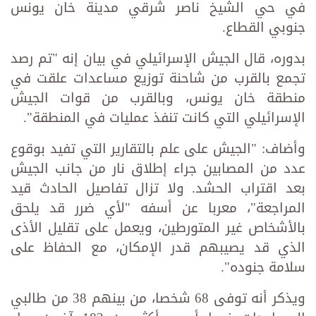
في حي الشيخ ناصر شرقي مدينة خان يونس
جنوبي القطاع.
بدوره، قال الجيش الإسرائيلي في بيان إنه "تم رصد
تجمع بالقرب من شاحنة توزيع مساعدات علقت في
منطقة خان يونس، وبالقرب من قوات الجيش
الإسرائيلي التي كانت تنفذ عمليات في المنطقة".
وأضاف: "الجيش على علم بالتقارير التي تفيد بوقوع
عدد من المصابين جراء إطلاق نار من جانب الجيش
بعد اقتراب الحشد. ولا تزال تفاصيل الحادث قيد
المراجعة"، معربا عن أسفه "لأي ضرر قد يلحق
بالأشخاص غير المتورطين، ويعمل على تقليل الأذى
الذي قد يصيبهم قدر الإمكان، مع الحفاظ على
سلامة جنوده".
ويذكر أنه توفى 68 شخصا، من بينهم 38 من طالبي