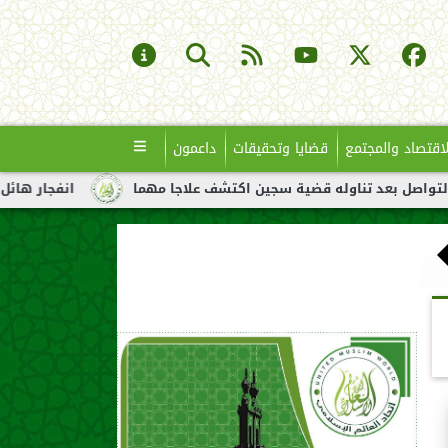
لاقتصاد والمجتمع
قضايا وتحقيقات
داعمون
اوله قضية سجين اكتشف علاجا مهما
انفجار هائل لناقلة نفط قبالة