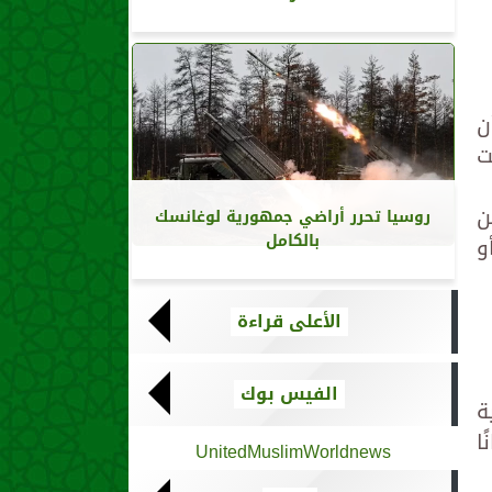
ن
ت
ن
روسيا تحرر أراضي جمهورية لوغانسك
بالكامل
و
الأعلى قراءة
الفيس بوك
ة
ا
UnitedMuslimWorldnews