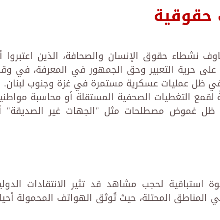
 حقوقية
خاوف نشطاء حقوق الإنسان والصحافة، الذين اعتبروا أ
 على حرية التعبير وحق الجمهور في المعرفة، في وق
 في ظل عمليات عسكرية مستمرة في غزة وجنوب لبنان.
ةً لقمع التغطيات الصحفية المستقلة أو محاسبة مواطني
ي ظل غموض مصطلحات مثل "الجهات غير الصديقة" أ
وة استباقية لحجب مشاهد قد تثير الانتقادات الدولي
المناطق المحتلة، حيث تُوثق الهواتف المحمولة أحيانً