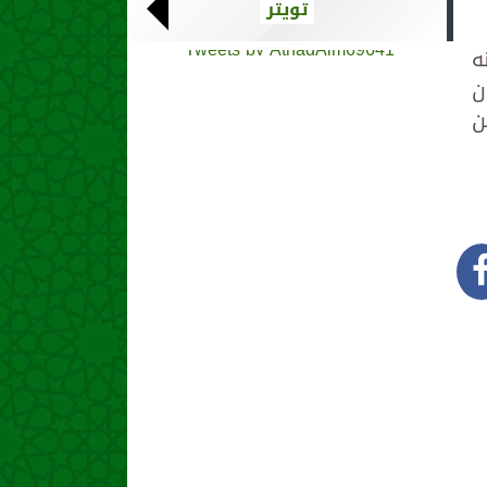
تويتر
Tweets by AthadAlm69641
ه
ن
ن