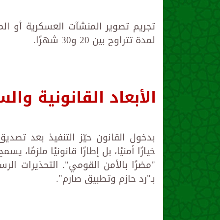
تجريم تصوير المنشآت العسكرية أو ا
لمدة تتراوح بين 20 و30 شهرًا.
الأبعاد القانونية وال
بدخول القانون حيّز التنفيذ بعد تصدي
خيارًا أمنيًا، بل إطارًا قانونيًا ملزمًا،
"مضرًا بالأمن القومي". التحذيرات ال
بـ"رد حازم وتطبيق صارم".