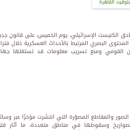
بتوقيت القاهرة
 صادق الكنيست الإسرائيلي، يوم الخميس، على قانون جدي
محتوى البصري المرتبط بالأحداث العسكرية خلال فترا
أمن القومي ومنع تسريب معلومات قد تستغلها جها
الصور والمقاطع المصوّرة التي انتشرت مؤخرًا عبر وسائ
الصواريخ وسقوطها في مناطق متعددة، ما أثار قل