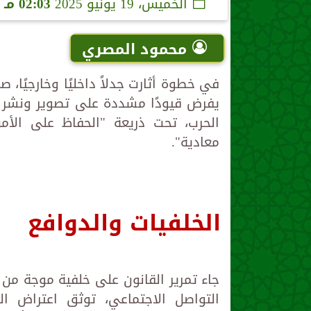
الخميس، 19 يونيو 2025
02:03 مـ
محمود المصري
في خطوة أثارت جدلاً داخليًا وخارجيًا،
يفرض قيودًا مشددة على تصوير ونشر ال
الحرب، تحت ذريعة "الحفاظ على ال
معادية".
الخلفيات والدوافع
جاء تمرير القانون على خلفية موجة من 
التواصل الاجتماعي، توثق اعتراض 