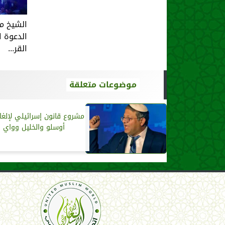
الشيخ م
الدعوة ا
القر...
موضوعات متعلقة
مشروع قانون إسرائيلي لإلغاء
أوسلو والخليل وواي 