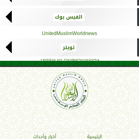
الفيس بوك
UnitedMuslimWorldnews
تويتر
Tweets by AthadAlm69641
اتحاد العالم الإسلامي
الرئيسية
أخبار وأحداث