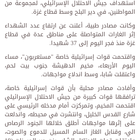
استهداف جيش الاحتلال الإسرائيلي، لمجموعة من
المواطنين، في دير البلح وسط قطاع غزة.
وكانت مصادر طبية، أعلنت عن ارتفاع عدد الشهداء
إثر الغارات المتواصلة على مناطق عدة في قطاع
غزة منذ فجر اليوم إلى 37 شهيدا.
واقتحمت قوات إسرائيلية خاصة "مستعربون"، مساء
اليوم الأربعاء، مخيم الدهيشة جنوب بيت لحم،
واعتقلت شابا، وسط اندلاع مواجهات.
وأفادت مصادر محلية بأن قوات إسرائيلية خاصة،
ترافقها قوات كبيرة من جيش الاحتلال الإسرائيلي
اقتحمت المخيم، وتمركزت أمام مدخله الرئيسي على
شارع القدس الخليل، وانتشرت في محيطه، واندلعت
على إثرها مواجهات أطلق خلالها الجنود الرصاص
الي، وقنابل الغاز السام المسيل للدموع والصوت،