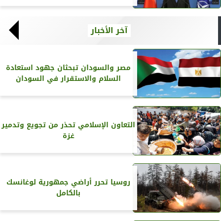
آخر الأخبار
مصر والسودان تبحثان جهود استعادة
السلام والاستقرار في السودان
التعاون الإسلامي تحذر من تجويع وتدمير
غزة
روسيا تحرر أراضي جمهورية لوغانسك
بالكامل