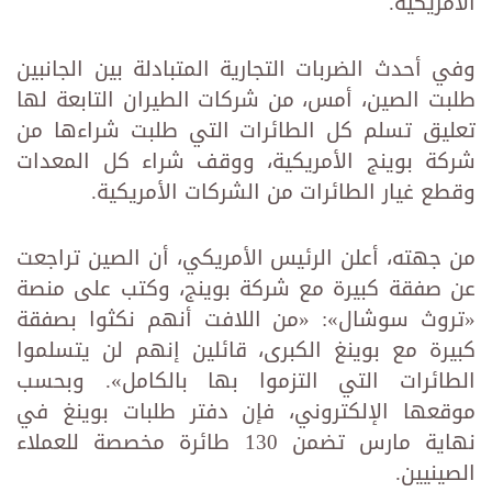
الأمريكية.‏
وفي أحدث الضربات التجارية المتبادلة بين الجانبين
طلبت الصين، أمس، من شركات الطيران التابعة لها
تعليق تسلم كل ‏الطائرات التي طلبت شراءها من
شركة بوينج الأمريكية، ووقف شراء كل المعدات
وقطع غيار الطائرات من الشركات ‏الأمريكية.‏
من جهته، أعلن الرئيس الأمريكي، أن الصين تراجعت
عن صفقة كبيرة مع شركة بوينج، وكتب على منصة
‏‏«تروث سوشال»: «من اللافت أنهم نكثوا بصفقة
كبيرة مع بوينغ الكبرى، قائلين إنهم لن يتسلموا
الطائرات التي التزموا بها ‏بالكامل». وبحسب
موقعها الإلكتروني، فإن دفتر طلبات بوينغ في
نهاية مارس تضمن 130 طائرة مخصصة للعملاء
‏الصينيين.‏