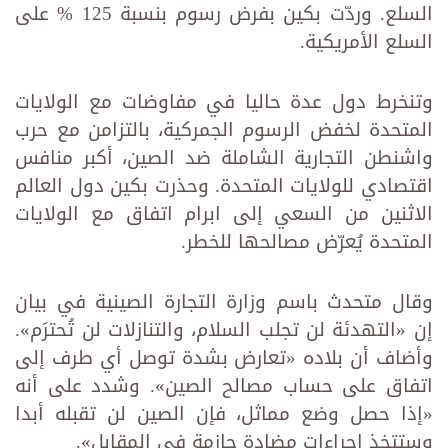
السلع. وردّت بكين بفرض رسوم بنسبة 125 % على
السلع الأمريكية.
وتنخرط دول عدة حاليا في مفاوضات مع الولايات
المتحدة لخفض الرسوم الجمركية، بالتزامن مع حرب
واشنطن التجارية الشاملة ضد الصين، أكبر منافس
اقتصادي للولايات المتحدة. وحذرت بكين دول العالم
الاثنين من السعي إلى ابرام اتفاق مع الولايات
المتحدة يُعرّض مصالحها للخطر.
وقال متحدث باسم وزارة التجارة الصينية في بيان
إن «التهدئة لن تجلب السلام، والتنازلات لن تُحترَم».
وأضاف أن بلاده «تعارض بشدة توصل أي طرف إلى
اتفاق على حساب مصالح الصين». وشدد على أنه
«إذا حصل وضع مماثل، فإن الصين لن تقبله أبدا
وستتخذ إجراءات مضادة حازمة في المقابل».