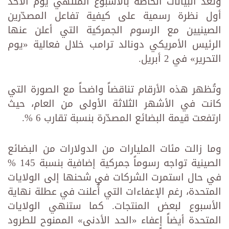
وتُعد البيانات الخاصة بالأسبوع المنتهي يوم الأحد
أول نظرة رسمية على كيفية تفاعل المصدّرين
الصينيين مع الرسوم ‏الجمركية التي أعلن عنها
الرئيس الأمريكي دونالد ترامب خلال فعالية «يوم
التحرير» في 2 أبريل.‏
وتُظهر هذه الأرقام تناقضاً واضحاً مع الصورة التي
كانت في الأشهر الثلاثة الأولى من العام، حيث
ارتفعت قيمة البضائع ‏المصدّرة بنسبة تقارب 6 %.‏
وما زالت مئات المليارات من الدولارات من البضائع
الصينية تواجه رسوماً جمركية إضافية بنسبة 145 %
في حال ‏استمرت الشركات في شحنها إلى الولايات
المتحدة، رغم الإعفاءات التي أُعلنت في عطلة نهاية
الأسبوع لبعض المنتجات. ‏كما ستنهي الولايات
المتحدة أيضاً إعفاء «الحد الأدنى» الممنوح للطرود