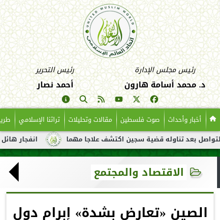
رئيس مجلس الإدارة
رئيس التحرير
د. محمد أسامة هارون
أحمد نصار
أخبار وأحداث
صوت فلسطين
مقالات وتحليلات
تراثنا الإسلامي
طريق
د تناوله قضية سجين اكتشف علاجا مهما
انفجار هائل لناقلة نفط ق
الاقتصاد والمجتمع
الصين «تعارض بشدة» إبرام دول