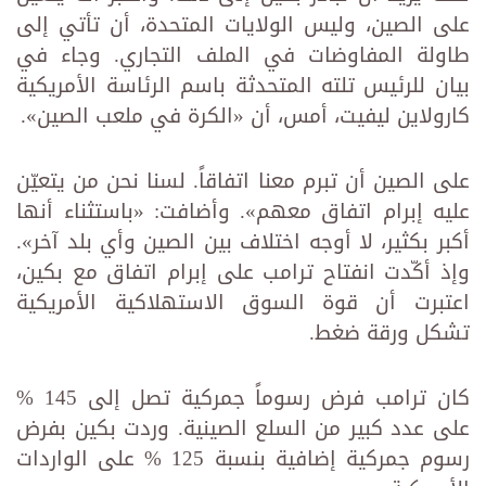
على الصين، وليس الولايات المتحدة، أن تأتي إلى
طاولة المفاوضات في الملف التجاري. وجاء في
بيان للرئيس ‏تلته المتحدثة باسم الرئاسة الأمريكية
كارولاين ليفيت، أمس، أن «الكرة في ملعب الصين‏»‏.‏
على الصين أن تبرم معنا اتفاقاً. لسنا نحن من يتعيّن
عليه إبرام اتفاق معهم». وأضافت: «باستثناء أنها
أكبر بكثير، لا أوجه ‏اختلاف بين الصين وأي بلد آخر».
وإذ أكّدت انفتاح ترامب على إبرام اتفاق مع بكين،
اعتبرت أن قوة السوق الاستهلاكية ‏الأمريكية
تشكل ورقة ضغط.‏
كان ترامب فرض رسوماً جمركية تصل إلى 145 %
على عدد كبير من السلع الصينية. وردت بكين بفرض
رسوم جمركية ‏إضافية بنسبة 125 % على الواردات