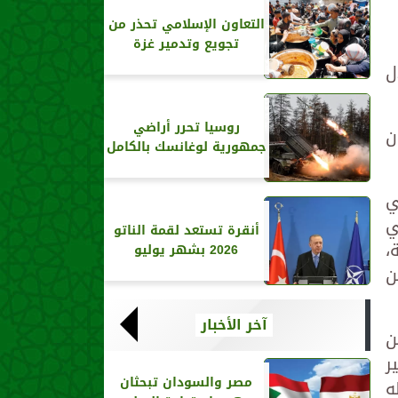
التعاون الإسلامي تحذر من
تجويع وتدمير غزة
ل
روسيا تحرر أراضي
ن
جمهورية لوغانسك بالكامل
ي
ي
أنقرة تستعد لقمة الناتو
،
2026 بشهر يوليو
ن
آخر الأخبار
ن
ر
مصر والسودان تبحثان
ه