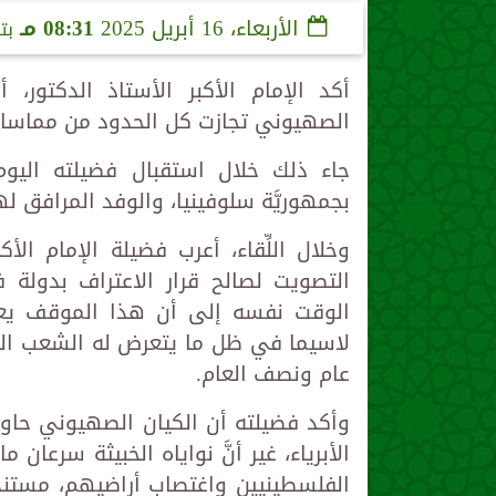
الأربعاء، 16 أبريل 2025
08:31 مـ
بت
أكد الإمام الأكبر الأستاذ الدكتور،
الصهيوني تجازت كل الحدود من مماسات
جاء ذلك خلال استقبال فضيلته اليوم ا
بجمهوريَّة سلوفينيا، والوفد المرافق لها
وخلال اللِّقاء، أعرب فضيلة الإمام 
التصويت لصالح قرار الاعتراف بدولة 
الوقت نفسه إلى أن هذا الموقف يعكس 
لاسيما في ظل ما يتعرض له الشعب الف
عام ونصف العام.
وأكد فضيلته أن الكيان الصهيوني حاول ت
الأبرياء، غير أنَّ نواياه الخبيثة سرع
الفلسطينيين واغتصاب أراضيهم، مستندً