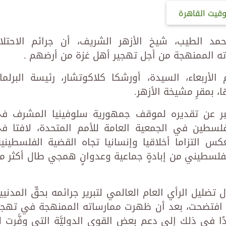
وقيت القاهرة
 أحمد الطيب، شيخ الأزهر الشريف، أن جرائم الاحتلا
ه الممنهجة من أجل تهجير أهل غزة من أرضهم .
لأربعاء، السيدة، أورشكا كلاكوتشار، رئيسة البرلما
، بمقرِ مشيخة الأزهر.
الأكبر عن تقديره لموقف جمهورية سلوفينيا المشرف ف
فلسطين في الجمعية العامة للأمم المتحدة، لافتا ف
التزاما أخلاقيا وإنسانيا تجاه القضية الفلسطينية
لسطيني من إبادةٍ جماعية وعدوانٍ همجي طال أكثر م
ضليل الرأي العام العالمي لتبرير جرائمه بحقِّ المدنيي
ان ما افتضحت، بعد أن ظهرت ممارساته الممنهجة في تهجي
ا في ذلك إلى دعم بعض القوى الدوليَّة التي وفَّرت ل