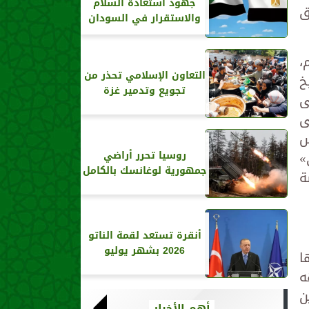
جهود استعادة السلام
ق
والاستقرار في السودان
،
التعاون الإسلامي تحذر من
خ
تجويع وتدمير غزة
ى
ى
س
»
روسيا تحرر أراضي
جمهورية لوغانسك بالكامل
ة
أنقرة تستعد لقمة الناتو
2026 بشهر يوليو
ا
ه
ن
أهم الأخبار