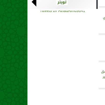
تويتر
Tweets by AthadAlm69641
ي
شق
ر