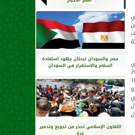
ي
ن
ف
ة
مصر والسودان تبحثان جهود استعادة
ي
السلام والاستقرار في السودان
قصى في السابع من أكتوبر 2023
يداً منهم حوالي 18,000
ب نحو
يلي
تلال
تلال
التعاون الإسلامي تحذر من تجويع وتدمير
غزة