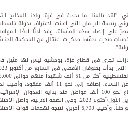
ي: "لقد تألمنا لما يحدث في غزة، وأدنا المذابح الت
وني رئيسة البرلمان التي أعلنت الاعتراف بدولة فلسطي
َ على إنهاء هذه المأساة، وقد أدنَّا أيضًا المواق
يات صدرت بحقِّها مذكرات اعتقال من المحكمة الجنائيَّ
لية".
 مازالت تجري في قطاع غزة، بوحشية ليس لها مثيل ف
الحروب، فقد استشهد في هذه الحرب التي بدأت بطوفان الأ
وفقاً للأرقام الصادرة عن وزارة الصحة الفلسطينية أكثر من 51 ألف شه
شهيداً من الأطفال، وحوالي 12,300 من النساء، إضافة إلى نحو 11 ألف مفقود، وأصي
120,000 مواطناً آخرين كما غادر القطاع نحو 100 ألف مواطن منذ بداية العدوان الإسرائ
الغاشم والمتواصل منذ السابع من تشرين الأول/أكتوبر 2023. وفي الضفة الغربية، واصل الاح
الإسرائيلي عدوانه؛ إذ استشهد 943 مواطناً، وأصيب 6,700 آخرين، نتيجة لهجمات قوات الاح