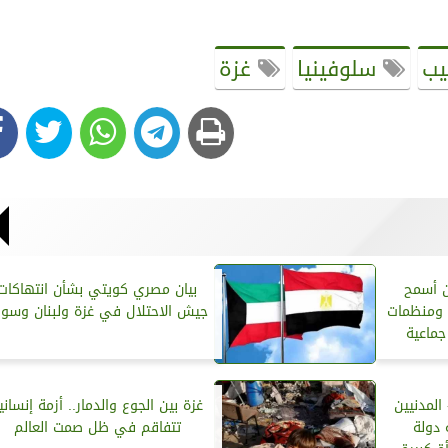
يب
سلوفينيا
غزة
ن أسمح
بيان مصري كويتي بشأن انتهاكات
 ومنظمات
جيش الاحتلال في غزة ولبنان وسوري
جماعية
المدنيين
غزة بين الجوع والدمار.. أزمة إنساني
 دولة
تتفاقم في ظل صمت العالم