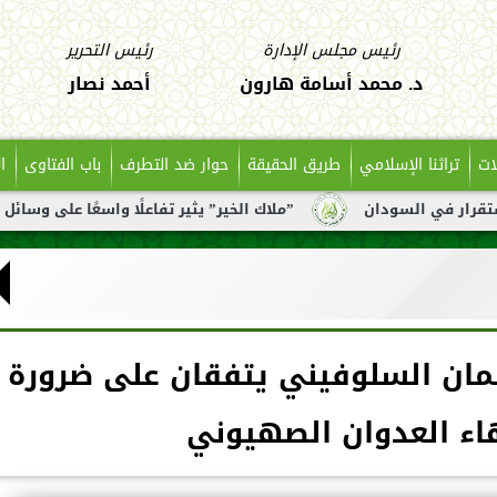
رئيس مجلس الإدارة
رئيس التحرير
د. محمد أسامة هارون
أحمد نصار
ات
تراثنا الإسلامي
طريق الحقيقة
حوار ضد التطرف
باب الفتاوى
ا
ان
”ملاك الخير” يثير تفاعلًا واسعًا على وسائل التواصل بعد ت
لمان السلوفيني يتفقان على ضرورة
اء العدوان الصهيوني