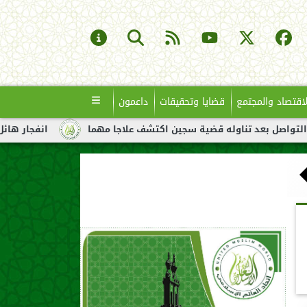
لاقتصاد والمجتمع
قضايا وتحقيقات
داعمون
ناوله قضية سجين اكتشف علاجا مهما
انفجار هائل لناقلة نفط قبال