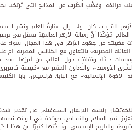
نت جرائمَه، وغضَّتِ الطَّرف عن المذابح التي تُرتكب بح
أزهر الشريف كان -ولا يزال- منارةً للعلم ونشر السلام
لم، مُؤكِّدًا أنَّ رسالة الأزهر العالميَّة تتمثل في ترسي
َحدَّث فضيلته عن جهود الأزهر في هذا المجال، سواء عل
لعائلة المصرية» بالتعاون مع الكنائس المصرية، أم عل
ات دينيَّة وثقافيَّة حول العالم، من أبرزها: «مجل
َرق الأوسط»، والتَّعاون المثمر مع «كنيسة كانتربري
قة الأخوة الإنسانية» مع البابا/ فرنسيس، بابا الكنيس
اكوتشار، رئيسة البرلمان السلوفيني عن تقدير بلاده
تعزيز قيم السلام والتسامح، مؤكدة في الوقت نفسه
يعة والتاريخ الإسلامي، وتَحدُّثها كثيرًا عن هذا الدِّي