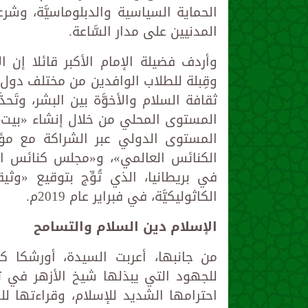
الحماية السياسية والدبلوماسيَّة، وشرع
المدنيين على مدار السَّاعة.
وأردف فضيلة الإمام الأكبر قائلا إن ال
وقِبلة للطلاب الوافدين من مختلف دول العا
ثقافة السلام والأخوَّة بين البشر، وت
المستوى المحلي من خلال إنشاء «بيت ا
المستوى الدولي عبر الشراكة مع مؤسس
الكنائس العالمي»، و«مجلس كنائس الشّ
في بريطانيا، الذي تُوِّج بتوقيع «وثي
الكاثوليكيَّة، في فبراير عام 2019م.
الإسلام دين السلام والتسامح
من جانبها، أعربت السيدة، أورشكا كل
للجهود التي يبذلها شيخ الأزهر في 
احترامها الشديد للإسلام، وقراءتها للشر