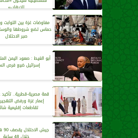
فلسطينية سيكون «مكافأة
للإرهاب»
مفاوضات غزة بين الثوابت وال
حماس تضع شروطها والوساط
صبر الاحتلال
أبو الغيط : صعود اليمن ال
إسرائيل ضيع فرص الس
قمة مصرية-قطرية.. تأكيد 
إعمار غزة ورفض التهجي
تقاطعات إقليمية شائ
جيش ال
خلال 48 ساعة