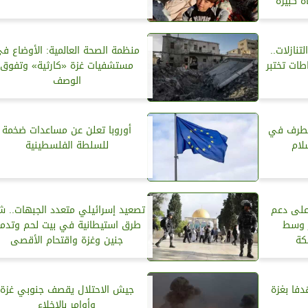
 كبيرة
تنازلات..
منظمة الصحة العالمية: الأوضاع ف
ات تختبر
مستشفيات غزة «كارثية» وتفوق
الوصف
متطرف في
أوروبا تعلن عن مساعدات ضخمة
لام
للسلطة الفلسطينية
على دعم
تصعيد إسرائيلي متعدد الجبهات.. 
ر وسط
طرق استيطانية في بيت لحم وتدمي
كة
جنين وغزة واقتحام الأقصى
احتلال يقصف 90 هدفا بغزة
جيش الاحتلال يقصف جنوبي غزة
وأوامر بالإخلاء