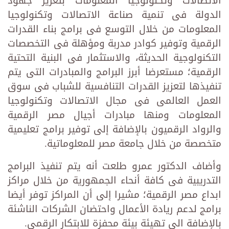
الاتصالات وتكنولوجيا المعلومات بتعزيز جهود
الدولة فى تنمية صناعة الاتصالات وتكنولوجيا
المعلومات من خلال التوسع فى برامج بناء القدرات
الرقمية وتوفير كوادر مدربة ومؤهلة فى التخصصات
التكنولوجية الحديثة، والاستثمار فى البنية التحتية
الرقمية؛ مستعرضا أبرز البرامج والمبادرات التى يتم
تنفيذها لتعزيز القدرات التنافسية للشباب فى سوق
العمل العالمى فى مجال الاتصالات وتكنولوجيا
المعلومات ومنها مبادرات أجيال مصر الرقمية
والرواد الرقميون بالإضافة إلى توفير برامج تعليمية
متخصصة من خلال جامعة مصر للمعلوماتية.
وأضاف الدكتور عمرو طلعت أنه يتم تنفيذ البرامج
التدريبية فى كافة أنحاء الجمهورية من خلال مراكز
ابداع مصر الرقمية؛ مشيرا إلى أن المراكز توفر أيضا
برامج لدعم ريادة الأعمال واحتضان الشركات الناشئة
بالإضافة الى تهيئة بيئة محفزة للابتكار الرقمى.