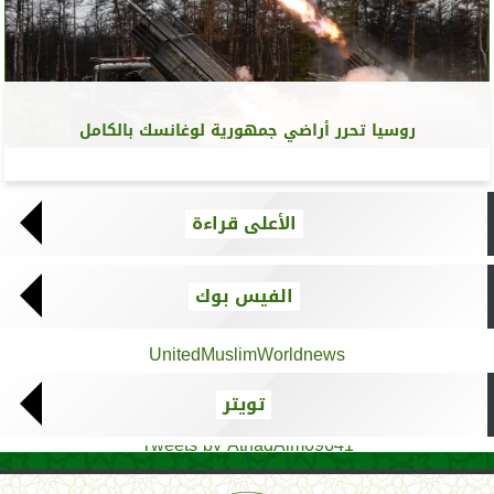
روسيا تحرر أراضي جمهورية لوغانسك بالكامل
الأعلى قراءة
الفيس بوك
UnitedMuslimWorldnews
تويتر
Tweets by AthadAlm69641