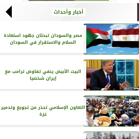
أخبار وأحداث
مصر والسودان تبحثان جهود استعادة
السلام والاستقرار في السودان
البيت الأبيض ينفي تفاوض ترامب مع
إيران شخصيا
التعاون الإسلامي تحذر من تجويع وتدمير
غزة