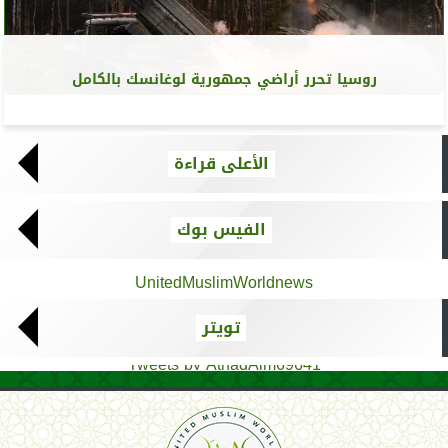
روسيا تحرر أراضي جمهورية لوغانسك بالكامل
الأعلى قراءة
الفيس بوك
UnitedMuslimWorldnews
تويتر
Tweets by AthadAlm69641