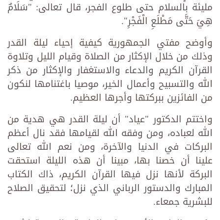
مليئة بالسلام حتى طلوع الفجر، قال تعالى: "سَلَامٌ
هِيَ حَتَّى مَطْلَعِ الْفَجْرِ".
وأوضح مفتي الجمهورية كيفية إحياء ليلة القدر
وذلك من خلال الإكثار من الصلاة وقيام الليل وتلاوة
القرآن الكريم والدعاء والاستغفار والإكثار من ذكر
الله والتسبيح وأعمال الخير، موصيا باغتنامها لنكون
من الفائزين ببركتها وأجرها العظيم.
واختتم الدكتور "عياد" أن ليلة القدر هي هدية من
الله لعباده، ومن وفقه الله لقيامها فقد نال أعظم
البركات في الدنيا والآخرة، ومن نعم الله تعالى
علينا أن خصنا بها، مبينا أن هذه الليلة استحقت
البركة لأنها نزل فيها القرآن الكريم، ذاك الكتاب
المبارك والدستور الرباني الذي نزل؛ لتحقيق الصلاح
للبشرية جمعاء.