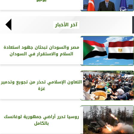
آخر الأخبار
مصر والسودان تبحثان جهود استعادة
السلام والاستقرار في السودان
التعاون الإسلامي تحذر من تجويع وتدمير
غزة
روسيا تحرر أراضي جمهورية لوغانسك
بالكامل