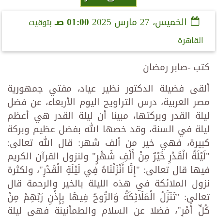
الخميس، 27 مارس 2025
01:00 صـ
بتوقيت
القاهرة
كتب -صابر رمضان
ألقى فضيلة الدكتور نظير عياد، مفتي جمهورية
مصر العربية، درس التراويح اليوم الأربعاء، عن فضل
ليلة القدر وبركتها، مبينا أن ليلة القدر هي أعظم
ليلة في السنة، وقد خصها الله بفضل عظيم وبركة
كبيرة، فهي خير من ألف شهر: قال الله تعالى:
"لَيْلَةُ الْقَدْرِ خَيْرٌ مِنْ أَلْفِ شَهْرٍ" ولنزول القرآن الكريم
فيها قال تعالى: "إِنَّا أَنْزَلْنَاهُ فِي لَيْلَةِ الْقَدْرِ"، ولكثرة
نزول الملائكة في هذه الليلة بالخير والرحمة قال
تعالى: "تَنَزَّلُ الْمَلَائِكَةُ وَالرُّوحُ فِيهَا بِإِذْنِ رَبِّهِمْ مِنْ
كُلِّ أَمْرٍ"، فضلا عن السلام والطمأنينة فهي ليلة