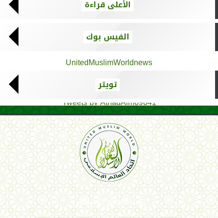
الأعلى قراءة
الفيس بوك
UnitedMuslimWorldnews
تويتر
Tweets by AthadAlm69641
اتحاد العالم الإسلامي