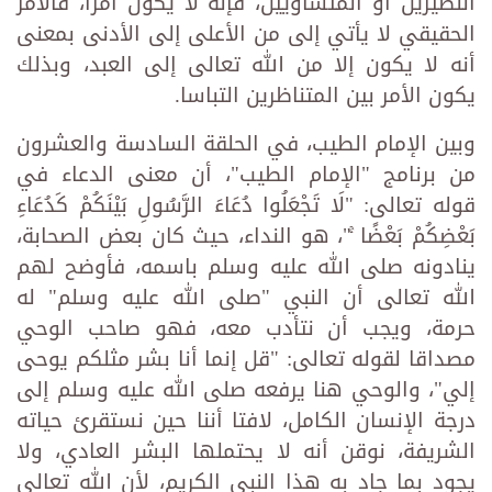
النظيرين أو المتساويين، فإنه لا يكون أمرا، فالأمر
الحقيقي لا يأتي إلى من الأعلى إلى الأدنى بمعنى
أنه لا يكون إلا من الله تعالى إلى العبد، وبذلك
يكون الأمر بين المتناظرين التباسا.
وبين الإمام الطيب، في الحلقة السادسة والعشرون
من برنامج "الإمام الطيب"، أن معنى الدعاء في
قوله تعالى: "لَا تَجْعَلُوا دُعَاءَ الرَّسُولِ بَيْنَكُمْ كَدُعَاءِ
بَعْضِكُمْ بَعْضًا ۚ"، هو النداء، حيث كان بعض الصحابة،
ينادونه صلى الله عليه وسلم باسمه، فأوضح لهم
الله تعالى أن النبي "صلى الله عليه وسلم" له
حرمة، ويجب أن نتأدب معه، فهو صاحب الوحي
مصداقا لقوله تعالى: "قل إنما أنا بشر مثلكم يوحى
إلي"، والوحي هنا يرفعه صلى الله عليه وسلم إلى
درجة الإنسان الكامل، لافتا أننا حين نستقرئ حياته
الشريفة، نوقن أنه لا يحتملها البشر العادي، ولا
يجود بما جاد به هذا النبي الكريم، لأن الله تعالى