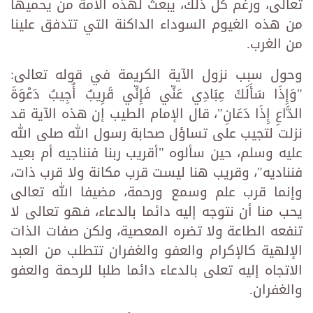
تعالى، ورغم كل ذلك، يبعث لهذه الأمة من يحميها
من هذه الغيوم السوداء الداكنة التي تتدفق علينا
من الغرب.
وحول سبب نزول الآية الكريمة في قوله تعالى:
"وَإِذَا سَأَلَكَ عِبَادِي عَنِّي فَإِنِّي قَرِيبٌ أُجِيبُ دَعْوَةَ
الدَّاعِ إِذَا دَعَانِ"، قال الإمام الطيب إن هذه الآية قد
نزلت لتجيب على تساؤل صحابة رسول الله صلى الله
عليه وسلم، حين سألوه "أقريب ربنا فنناجيه أم بعيد
فنناديه"، وقريب هنا ليست قرب مكانة ولا قرب ذات،
وإنما قرب علم وسمع ورحمة، مضيفا الله تعالى
يحب منا أن نتوجه إليه دائما بالدعاء، فهو تعالى لا
تنفعه الطاعة ولا تضره المعصية، ولكن صفات الذات
الإلهية كالإكرام والعفو والغفران تتطلب من العبد
الاتجاه إليه تعلى بالدعاء دائما طلبا للرحمة والعفو
والغفران.