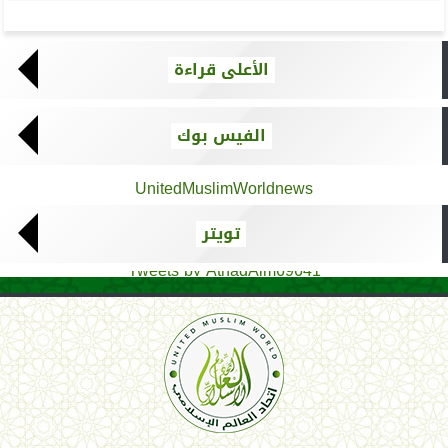
الأعلى قراءة
الفيس بوك
UnitedMuslimWorldnews
تويتر
Tweets by AthadAlm69641