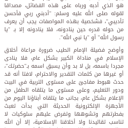
هو الذي أدبه ورباه على هذه الفضائل، مصداقا
لقوله صلى الله عليه وسلم: "أدبني ربي فأحسن
تأديبي"، فشخصية بهذه المواصفات يجب أن يعرف
من حوله قدره حين ينادونه، فلا ينادونه إلا بـ "يا
رسول الله" أو "يا نبي الله".
وأوضح فضيلة الإمام الطيب ضرورة مراعاة أخلاق
الإسلام في مناداة الكبير بشكل عام، فلا ينادى
مجردا باسمه، بل لا بد وأن يسبق اسمه بـ"حضرتك"،
أو غيرها من كلمات التقدير والاحترام، لافتا أنه قد
حدث هبوط مفاجئ على مستوى التربية في البيت
ودور التعليم، وعلى مستوى ما يتلقاه الطفل من
الإعلام بشكل عام، بجانب ما يتلقاه أبناؤنا اليوم من
الأجهزة الإلكترونية الحديثة التي بدأت تعبث
بفطرتهم وتشوهها وتفرض عليهم سلوكيات لا
تناسب تقاليدنا ولا أخلاقنا الإسلامية، إلا أن الله