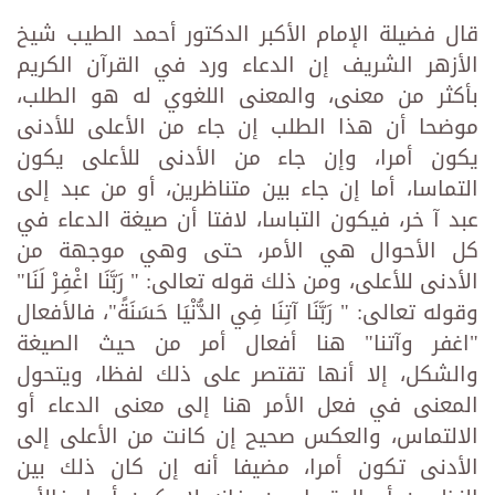
قال فضيلة الإمام الأكبر الدكتور أحمد الطيب شيخ
الأزهر الشريف إن الدعاء ورد في القرآن الكريم
بأكثر من معنى، والمعنى اللغوي له هو الطلب،
موضحا أن هذا الطلب إن جاء من الأعلى للأدنى
يكون أمرا، وإن جاء من الأدنى للأعلى يكون
التماسا، أما إن جاء بين متناظرين، أو من عبد إلى
عبد آ خر، فيكون التباسا، لافتا أن صيغة الدعاء في
كل الأحوال هي الأمر، حتى وهي موجهة من
الأدنى للأعلى، ومن ذلك قوله تعالى: " رَبَّنَا اغْفِرْ لَنَا"
وقوله تعالى: " رَبَّنَا آتِنَا فِي الدُّنْيَا حَسَنَةً"، فالأفعال
"اغفر وآتنا" هنا أفعال أمر من حيث الصيغة
والشكل، إلا أنها تقتصر على ذلك لفظا، ويتحول
المعنى في فعل الأمر هنا إلى معنى الدعاء أو
الالتماس، والعكس صحيح إن كانت من الأعلى إلى
الأدنى تكون أمرا، مضيفا أنه إن كان ذلك بين