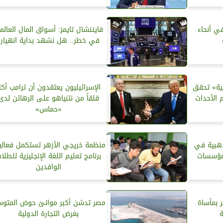
ي أنحاء
فايننشال تايمز: أسواق المال العالم
في خطر.. هل نشهد بداية انهيار؟
مية» تحقق
الإسرائيليون يعتقدون أن ترامب أكث
 في عام 2024 رغم الأحداث
قلقاً من نتنياهو على الرهائن لدى
«حماس»
ذهبية في
منظمة خريجي الأزهر تستكمل فعالي
المؤسسات
برنامج تعليم اللغة الإنجليزية للطلا
الوافدين
ر بمأساة
مصر تدشن أكبر موانئ حوض المتو
بغرض التجارة الدولية