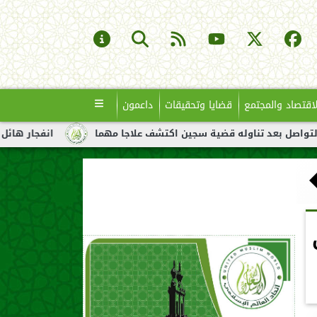
لاقتصاد والمجتمع
قضايا وتحقيقات
داعمون
اوله قضية سجين اكتشف علاجا مهما
انفجار هائل لناقلة نفط قبالة
ليون