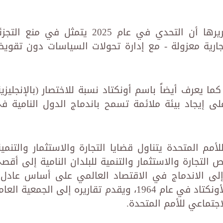
وأكدت المنظمة الدولية في ختام تقريرها أن التحدي في عام 2025 يتمثل في منع ال
جارية معزولة - مع إدارة تحولات السياسات دون تقوي
ما يعرف أيضاً باسم أونكتاد نسبة للاختصار (بالإنجليزية
د على إيجاد بيئة ملائمة تسمح باندماج الدول النامية ف
للأمم المتحدة يتناول قضايا التجارة والاستثمار والتنمية
لتجارة والاستثمار والتنمية للبلدان النامية إلى أقص
ى الاندماج في الاقتصاد العالمي على أساس عادل»
أنشأت الجمعية العامة للأمم المتحدة الأونكتاد في عام 1964، ويقدم تقاريره إلى الجمعية ال
جتماعي للأمم المتحدة.