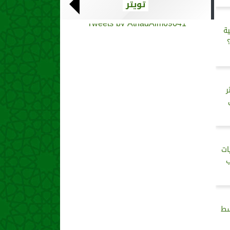
تويتر
Tweets by AthadAlm69641
ية
ر
ات
ب
سط