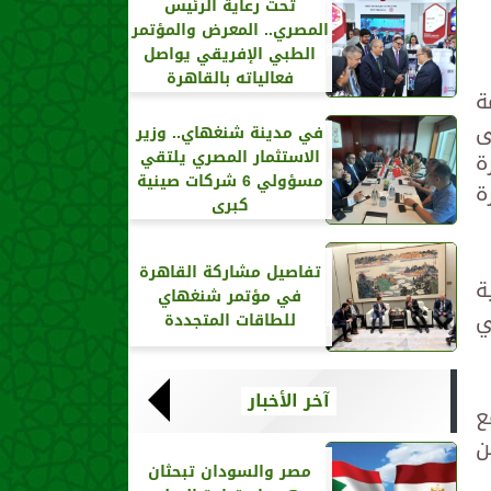
تحت رعاية الرئيس
المصري.. المعرض والمؤتمر
الطبي الإفريقي يواصل
فعالياته بالقاهرة
مة
ارة العالمية بدأت عام 2025 على
في مدينة شنغهاي.. وزير
الاستثمار المصري يلتقي
جارة
مسؤولي 6 شركات صينية
جارة
كبرى
تفاصيل مشاركة القاهرة
ة
في مؤتمر شنغهاي
ي
للطاقات المتجددة
آخر الأخبار
ع
ن
مصر والسودان تبحثان