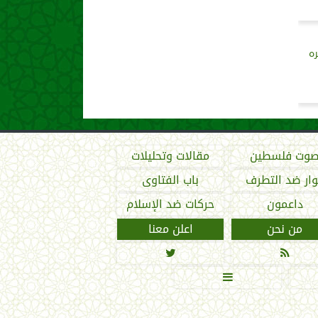
ره
وت فلسطين
مقالات وتحليلات
ار ضد التطرف
باب الفتاوى
داعمون
حركات ضد الإسلام
من نحن
اعلن معنا


