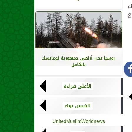
ك
ع
روسيا تحرر أراضي جمهورية لوغانسك
بالكامل
الأعلى قراءة
الفيس بوك
UnitedMuslimWorldnews