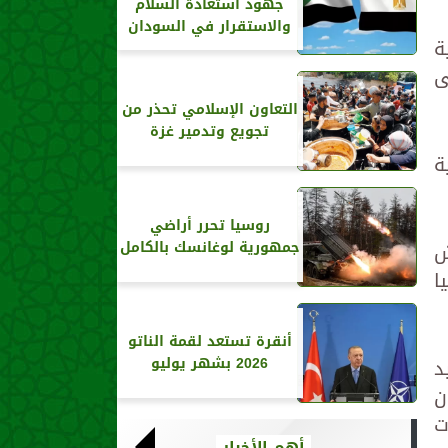
جهود استعادة السلام
والاستقرار في السودان
ة
ى
التعاون الإسلامي تحذر من
تجويع وتدمير غزة
ة
روسيا تحرر أراضي
جمهورية لوغانسك بالكامل
ش
ا
أنقرة تستعد لقمة الناتو
2026 بشهر يوليو
د
ن
ت
أهم الأخبار