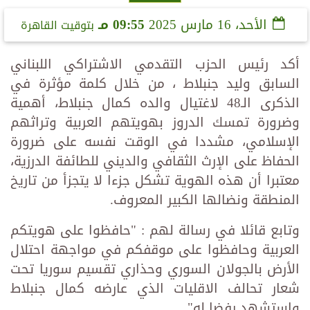
الأحد، 16 مارس 2025
09:55 مـ
بتوقيت القاهرة
أكد رئيس الحزب التقدمي الاشتراكي اللبناني
السابق وليد جنبلاط ، من خلال كلمة مؤثرة في
الذكرى الـ48 لاغتيال والده كمال جنبلاط، أهمية
وضرورة تمسك الدروز بهويتهم العربية وتراثهم
الإسلامي، مشددا في الوقت نفسه على ضرورة
الحفاظ على الإرث الثقافي والديني للطائفة الدرزية،
معتبرا أن هذه الهوية تشكل جزءا لا يتجزأ من تاريخ
المنطقة ونضالها الكبير المعروف.
وتابع قائلا في رسالة لهم : "حافظوا على هويتكم
العربية وحافظوا على موقفكم في مواجهة احتلال
الأرض بالجولان السوري وحذاري تقسيم سوريا تحت
شعار تحالف الاقليات الذي عارضه كمال جنبلاط
واستشهد رفضا له".