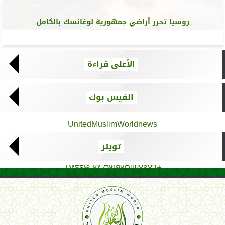
روسيا تحرر أراضي جمهورية لوغانسك بالكامل
الأعلى قراءة
الفيس بوك
UnitedMuslimWorldnews
تويتر
Tweets by AthadAlm69641