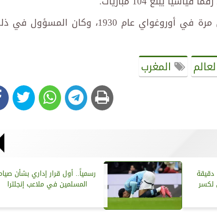
ويذكر أنه قد أقيمت كأس العالم لأول مرة في أوروغواي عام 1930، وكان المسؤول ف
عالم
المغرب
: دقيقة
رسمياً.. أول قرار إداري بشأن صيام
 لكسر
المسلمين في ملاعب إنجلترا