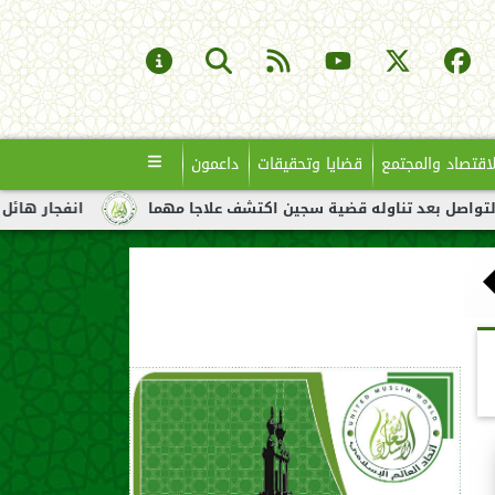
لاقتصاد والمجتمع
قضايا وتحقيقات
داعمون
تناوله قضية سجين اكتشف علاجا مهما
انفجار هائل لناقلة نفط قبا