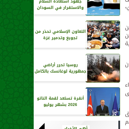
جهود استعادة السلام
،
والاستقرار في السودان
ن
التعاون الإسلامي تحذر من
ن
تجويع وتدمير غزة
ة
ن
روسيا تحرر أراضي
جمهورية لوغانسك بالكامل
ء
ى
أنقرة تستعد لقمة الناتو
2026 بشهر يوليو
ً، تستغرق
م
أهم الأخبار