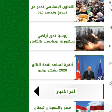
منتخبا، لمرة
التعاون الإسلامي تحذر من
يات
تجويع وتدمير غزة
لك
روسيا تحرر أراضي
جمهورية لوغانسك بالكامل
م
يكا
أنقرة تستعد لقمة الناتو
2026 بشهر يوليو
ى
آخر الأخبار
مصر والسودان تبحثان
لى