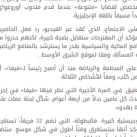
خصص لقضايا «متنوعة» عندما قدم مندوب أوروغواي
ً مسبقاً باللغة الإنجليزية.
الاجتماع، الذي عُقد عبر الفيديو، رد فعل الحاضري
ؤكد أن المقترحات ستقابل بضجة كبيرة، لكنهم حذروا م
ع المالية والسياسية بقدر ما يسترشد بالمنافع الرياضي
ه المسألة، وفقا لموقع الشرق الأوسط .
على المنظمة والرياضة منذ أن أصبح رئيساً لـ«فيفا»، أ
من كثب، وفقاً للأشخاص الثلاثة.
ليق. في المرة الأخيرة التي نظر فيها «فيفا» في إجرا
دث كل عامين بدلاً من أربعة أعوام، شكّل لجنة عملت عل
 بهدوء.
وأشار التقرير إلى أن هناك مشاكل لوجيستية كبيرة. فالبطولة، التي تضم 32 فريقا
لمؤكد أنها ستستغرق وقتاً أطول في شكل موسع. ستض