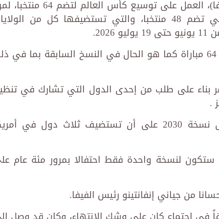
يدرس الاتحاد الدولي لكرة القدم (الفيفا)، العمل على توسيع كأس العالم لتضم 64 
واحدة، على أن تقام كأس العالم التي تضم 48 منتخبا، والتي تستضيفها كل من الولا
202.
وستشمل البطولة 104 مباريات بدلا من 64 مباراة كما هو الحال في النسخ السابقة بما في ذ
ر بناء على طلب من إحدى الدول التي تشارك في تنظي
كما سينظم المغرب وإسبانيا والبرتغال نسخة 2030 على أن تستضيف ثلاث دول في أمر
ة ستكون لنسخة واحدة فقط احتفالا بمرور مئة عام عل
نا من جياني إنفانتينو رئيس الفيفا.
ن اقتراح إقامة البطولة بـ64 فريقاً في اجتماع كان على وشك الانتهاء، وكان قد وصل إ