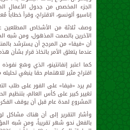
الجزء المخصص من جدول الأعمال الم
إناسيو ألونسو، الاقتراح، وقرأ خطاباً مُعدا
وصف ثلاثة من الأشخاص المطلعين على 
الآخرين بالصمت المذهول، ومن شبه الم
أن «فيفا» من المرجح أن يسترشد بالمناف
عندما يتعلق الأمر باتخاذ قرار بشأن هذ
كما اعتبر إنفانتينو، الذي وسّع نفوذه 
اقتراح مثير للاهتمام حقا ينبغي تحليله 
لم يرد «فيفا» على الفور على طلب التع
تغيير كبير على كأس العالم، بتنظيم الح
المشروع لمدة عام قبل أن يوقف الفكرة
بالفعل نحو شهر تقريباً، ومن شبه ا