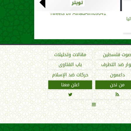
تويتر
Tweets by AthadAlm69641
يا
وت فلسطين
مقالات وتحليلات
ار ضد التطرف
باب الفتاوى
داعمون
حركات ضد الإسلام
من نحن
اعلن معنا


