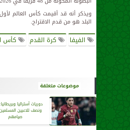
البطولة المكونة من 48 فريقاً في 2026 رقماً قياسياً يبلغ 104 مباريات.
البلد هو من قدم الاقتراح.
الفيفا
كرة القدم
كأس ال
موضوعات متعلقة
دوريات أستراليا وبريطانيا
ونصف للاعبين المسلمين
صيامهم