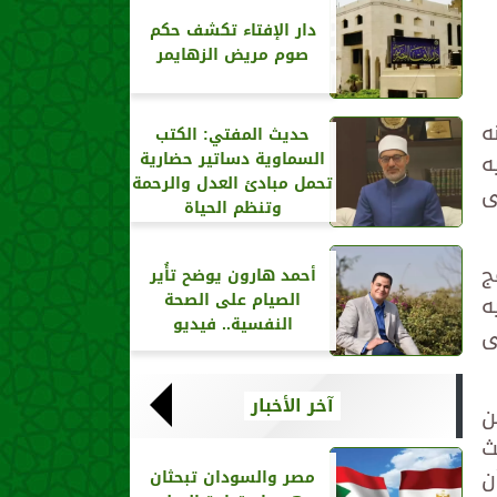
دار الإفتاء تكشف حكم
صوم مريض الزهايمر
ه
حديث المفتي: الكتب
ه
السماوية دساتير حضارية
تحمل مبادئ العدل والرحمة
ى
وتنظم الحياة
ج
أحمد هارون يوضح تأُير
الصيام على الصحة
ه
النفسية.. فيديو
ى
آخر الأخبار
ن
ث
ن
مصر والسودان تبحثان