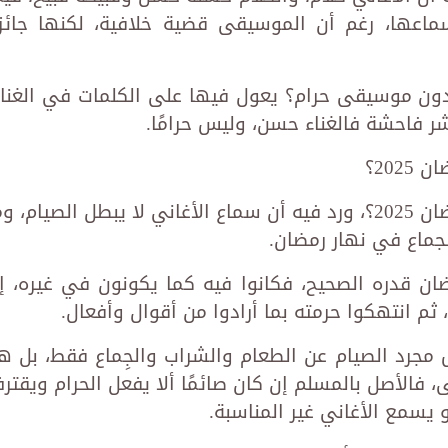
عها، رغم أن الموسيقى قضية خلافية، لكنها جائز
دون موسيقى حرام؟ يعول فيها على الكلمات في الغناء
شر فاحشة فالغناء حسن، وليس حرامًا.
202؟
هل سماع الأغاني يبطل الصيام في رمضان 2025؟، ورد فيه أن سماع الأغاني لا يبطل الصيام، 
لجماع في نهار رمضان.
ن قدره الصحيح، فكانوا فيه كما يكونون في غيره، إل
ثم انتهكوا حرمته بما أرادوا من أقوال وأفعال.
مجرد الصيام عن الطعام والشراب والجِماع فقط، بل ه
 فالأصل بالمسلم إن كان صائمًا ألا يفعل الحرام ويقتر
 يسمع الأغاني غير المناسبة.