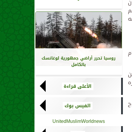
ن
م
ه
م
روسيا تحرر أراضي جمهورية لوغانسك
بالكامل
ن
ه
الأعلى قراءة
ح
الفيس بوك
UnitedMuslimWorldnews