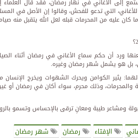
تمع إلى الأغاني في نهار رمضان، فقد قال العلماء إ
للأغاني، التي تدعو للفحش، وقالوا إن الأصل في المسل
 كان عليه من المحرمات قبله لعل الله يتقبل منه صيام
ها ورد أن حكم سماع الأغاني في رمضان أثناء الصيا
ن، بل هو يشمل شهر رمضان وغيره.
أولهما: يثير الكوامن ويحرك الشهوات ويخرج الإنسان م
يلة والمحرمات، وذلك محرم، سواء أكان في رمضان أو غير
قبولة ومشاعر طيبة ومعانِ ترقى بالإحساس وتسمو بالرو
اني
الإفتاء
رمضان
شهر رمضان