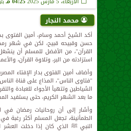
الأربعاء، 5 مارس 2025
04:25 مـ
بت
محمد النجار
أكد الشيخ أحمد وسام، أمين الفتوى بدار
حسن وقبيحه قبيح، لكن في شهر رمضان
القرآن"، من الأفضل للمسلم أن ينشغل 
استزادته من البر، وتلاوة القرآن، والأعم
وأضاف أمين الفتوى بدار الإفتاء المصري
"فتاوى الناس"، المذاع على قناة الناس،
الشياطين وتتهيأ الأجواء للعبادة والتقر
ما بعد الشهر الكريم، حتى يستفيد الم
وأشار إلى أن روحانيات رمضان في الم
الطمأنينة، تجعل المسلم أكثر رغبة ف
النبي ﷺ الذي كان إذا دخلت العشر الأ