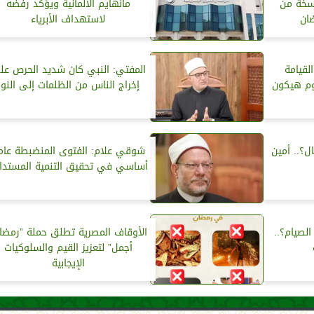
 100 ألف نسخة من
مانهايم الألمانية ويؤكد رفضه
ان
لاستهداف الأبرياء
لقيامة
المفتي: النبي كان شديد الحرص عل
وم هيكون
إخراج الناس من الظلمات إلى النور
ل؟.. أمين
شوقي علام: الفتوى المنضبطة عام
أساسي في تحقيق التنمية المستدا
لصيام؟..
الأوقاف المصرية تطلق حملة ”رمضا
أجمل” لتعزيز القيم والسلوكيات
الإيجابية