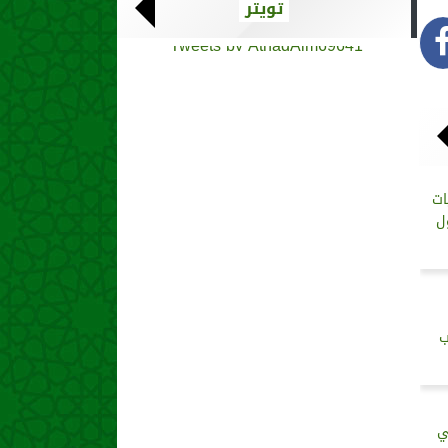
تويتر
Tweets by AthadAlm69641
ات
ل
ب
ي