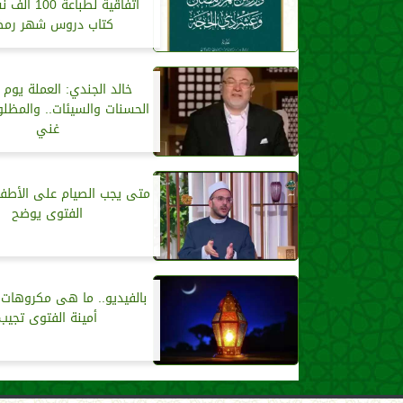
اتفاقية لطباعة
كتاب دروس شهر رمض
خالد الجندي: العملة يوم ا
الحسنات والسيئات.. والمظل
غني
متى يجب الصيام على الأطفا
الفتوى يوضح
بالفيديو.. ما هى مكروهات ا
أمينة الفتوى تجيب