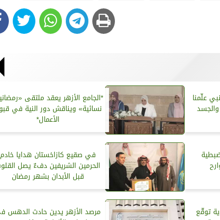
بي علّمنا
*الجامع الأزهر يعقد ملتقى «رمضاني
 والجسد
نسائية» ويناقش دور النية في قبو
الأعمال*
ضبطية
في صقيع كازاخستان هدايا خادم
ارح
الحرمين الشريفين دفءٌ يصل القلو
قبل الأبدان بشهر رمضان
ة توقّع
مرصد الأزهر يدين حادث الدهس ف