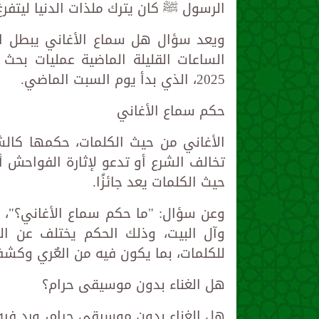
الرسول ﷺ كان يترك ملذات الدنيا ليتفرغ 
ويعد سؤال هل سماع الأغاني يبطل ا
الساعات القليلة الماضية عمليات بح
2025، الذي بدأ يوم السبت الماضي.
حكم سماع الأغاني
الأغاني من حيث الكلمات، حكمها كال
تخالف الشرع أو تدعو لإثارة الفواحش أ
حيث الكلمات يعد جائزًا.
وعن سؤال: "ما حكم سماع الأغاني؟"، إ
وآل البيت، وذلك الحكم يختلف عن ال
للكلمات، بما يكون فيه من العٌري وكشف 
هل الغناء بدون موسيقى حرام؟
هل الغناء بدون موسيقى حرام، ورد فيه 