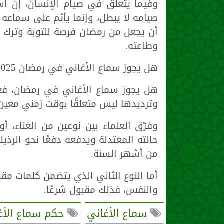
وفيما يتعلق في صيام الإنسان، إن اس
صيامه لا يبطل، وإنما يأثم على سماعه 
أن يجعل من رمضان فرصة للتوبة وترك ما
وطاعته.
هل يجوز سماع الأغاني في رمضان 2025؟
هل يجوز سماع الأغاني في رمضان، فعن
وترديدها ليس متعلقًا بوقت زمني معي
وفرّق العلماء بين نوعين من الغناء، 
حالته المعتدلة ويدفعه دفعًا نحو الرذ
من أشهر السنة.
أما النوع الثاني الذي يتضمن كلمات م
والنفس، فذلك مقبول شرعًا.
سماع الأغاني
حكم سماع الأغ