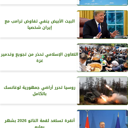
البيت الأبيض ينفي تفاوض ترامب مع
إيران شخصيا
التعاون الإسلامي تحذر من تجويع وتدمير
غزة
روسيا تحرر أراضي جمهورية لوغانسك
بالكامل
أنقرة تستعد لقمة الناتو 2026 بشهر
يوليو