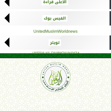
الأعلى قراءة
الفيس بوك
UnitedMuslimWorldnews
تويتر
Tweets by AthadAlm69641
اتحاد العالم الإسلامي