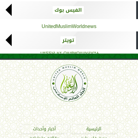
الفيس بوك
UnitedMuslimWorldnews
تويتر
Tweets by AthadAlm69641
اتحاد العالم الإسلامي
الرئيسية
أخبار وأحداث