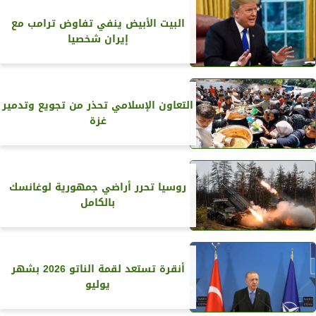
البيت الأبيض ينفي تفاوض ترامب مع
إيران شخصيا
التعاون الإسلامي تحذر من تجويع وتدمير
غزة
روسيا تحرر أراضي جمهورية لوغانسك
بالكامل
أنقرة تستعد لقمة الناتو 2026 بشهر
يوليو