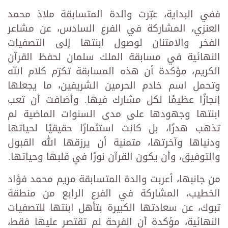
ففي البداية، عبّرت والدة المتسابقة ملاذ محمد
العنزي، المشاركة في الفرع السادس، عن مشاعر
الفخر والامتنان لوصول ابنتها إلى التصفيات
النهائية في مسابقة الملك سلمان لحفظ القرآن
الكريم، مؤكدة أن هذه المسابقة تكرّم كلام الله
وتحمل اسم خادم الحرمين الشريفين، ما يجعلها
إنجازًا عظيمًا لكل مشارك فيها. وأضافت أن تعب
ابنتها وجهودها على مدى السنوات الماضية لم
تذهب هدرًا، بل كانت استثمارًا حقيقيًا لحياتها
ودنياها وآخرتها، متمنية أن يرزقها الله القبول
والتوفيق، وأن يكون القرآن نورًا في قلبها وحياتها.
من جانبها، أعربت والدة المتسابقة مريم محمد فؤاد
الخطيب، المشاركة في الفرع الرابع من منطقة
تبوك، عن سعادتها الكبيرة بتأهل ابنتها للتصفيات
النهائية، مؤكدة أن الفرحة لم تقتصر عليها فقط،