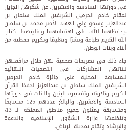
في دورتها السادسة والعشرين، عن شكرهن الجزيل
لمقام خادم الحرمين الشريفين الملك سلمان بن
عبدالعزيز وسمو ولي العهد الأمير محمد بن سلمان
-يحفظهما الله- على اهتمامهما وعنايتهما بكتاب
الله الكريم طباعة ونشرًا وتعليمًا وتكريم حفظته من
أبناء وبنات الوطن.
جاء ذلك في تصريحات صحفية لهن خلال مرافَقتهن
لبناتهن المشاركات في التصفيات النهائية
للمسابقة المحلية على جائزة خادم الحرمين
الشريفين الملك سلمان بن عبدالعزيز لحفظ القرآن
الكريم وتلاوته وتفسيره للبنين والبنات في دورتها
السادسة والعشرين، والبالغ عددهم 125 متسابقًا
ومتسابقة يمثلون جميع مناطق المملكة الـ 13،
وتنظمها وزارة الشؤون الإسلامية والدعوة
والإرشاد وتقام بمدينة الرياض.