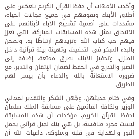
وأكدت الأمهات أن حفظ القرآن الكريم ينعكس على
أخلاق الأبناء وتفوقهم في جميع مجالات الحياة،
مشددات على أهمية تشجيع الآباء لأبنائهم على
الالتحاق بمثل هذه المسابقات المباركة، التي تعزز
فيهم حب كتاب الله وتزيدهم ارتباطًا به. ونصحن
بالبدء المبكر في التحفيظ، وتهيئة بيئة قرآنية داخل
المنزل، وتحفيز الأبناء بطرق ممتعة، إضافة إلى
الصبر والتدرج في الحفظ لضمان الإتقان والتدبر، مع
ضرورة الاستعانة بالله والدعاء بأن ييسر لهم
الطريق.
وفي ختام حديثهن، وجّهن الشكر والتقدير لمعالي
الوزير ولكافة القائمين على مسابقة الملك سلمان
لحفظ القرآن الكريم، مؤكدات أن هذه المسابقة
ليست مجرد منافسة، بل هي بناء لجيل قرآني يحمل
النور والهداية في قلبه وسلوكه، داعيات الله أن