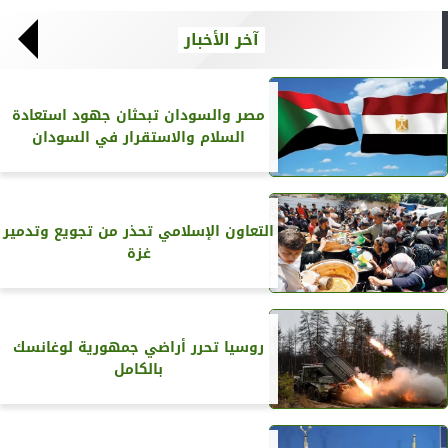
آخر الأخبار
مصر والسودان تبحثان جهود استعادة
السلام والاستقرار في السودان
التعاون الإسلامي تحذر من تجويع وتدمير
غزة
روسيا تحرر أراضي جمهورية لوغانسك
بالكامل