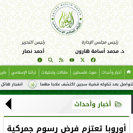
رئيس مجلس الإدارة
رئيس التحرير
د. محمد أسامة هارون
أحمد نصار
أخبار وأحداث
صوت فلسطين
مقالات وتحليلات
تراثنا الإسلامي
طريق
عد تناوله قضية سجين اكتشف علاجا مهما
انفجار هائل لناقلة نفط 
أخبار وأحداث
أوروبا تعتزم فرض رسوم جمركية