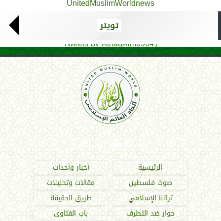
UnitedMuslimWorldnews
تويتر
Tweets by AthadAlm69641
اتحاد العالم الإسلامي
الرئيسية
أخبار وأحداث
صوت فلسطين
مقالات وتحليلات
تراثنا الإسلامي
طريق الحقيقة
حوار ضد التطرف
باب الفتاوى