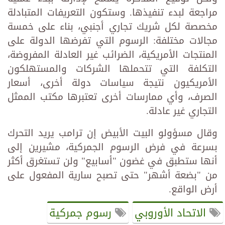
مراجعة لبدء تنفيذها. وستكون التعريفات المتبادلة
مخصصة لكل شريك تجاري أجنبي، بناء على خمسة
مجالات مختلفة: الرسوم التي تفرضها الدولة على
المنتجات الأمريكية، الضرائب غير العادلة المفروضة،
التكلفة التي تتحملها الشركات والمستهلكون
الأمريكيون نتيجة سياسات دولة أخرى، أسعار
الصرف، وأي ممارسات أخرى تعتبرها مكتب الممثل
التجاري غير عادلة.
وقال مسؤولو البيت الأبيض إن ترامب يريد التحرك
بسرعة في فرض الرسوم الجمركية، مشيرين إلى
أنها ستطبق في غضون "أسابيع" ولن تستغرق أكثر
من "بضعة أشهر" حتى تصبح سارية المفعول على
أرض الواقع.
الاتحاد الأوروبي
رسوم جمركية