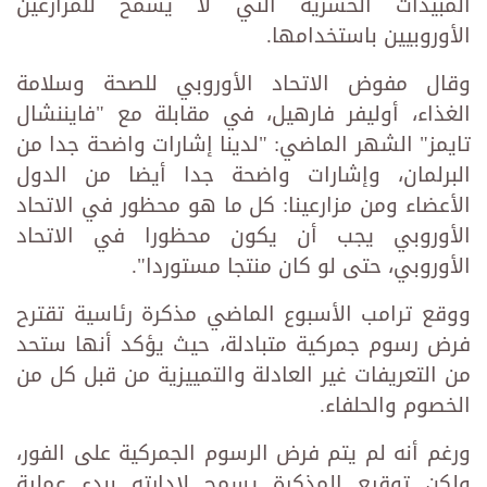
المبيدات الحشرية التي لا يسمح للمزارعين
الأوروبيين باستخدامها.
وقال مفوض الاتحاد الأوروبي للصحة وسلامة
الغذاء، أوليفر فارهيل، في مقابلة مع "فايننشال
تايمز" الشهر الماضي: "لدينا إشارات واضحة جدا من
البرلمان، وإشارات واضحة جدا أيضا من الدول
الأعضاء ومن مزارعينا: كل ما هو محظور في الاتحاد
الأوروبي يجب أن يكون محظورا في الاتحاد
الأوروبي، حتى لو كان منتجا مستوردا".
ووقع ترامب الأسبوع الماضي مذكرة رئاسية تقترح
فرض رسوم جمركية متبادلة، حيث يؤكد أنها ستحد
من التعريفات غير العادلة والتمييزية من قبل كل من
الخصوم والحلفاء.
ورغم أنه لم يتم فرض الرسوم الجمركية على الفور،
ولكن توقيع المذكرة يسمح لإدارته ببدء عملية