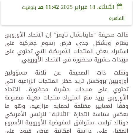
الثلاثاء، 18 فبراير 2025
11:42 صـ
بتوقيت
القاهرة
قالت صحيفة "فاينانشال تايمز" إن الاتحاد الأوروبي
يعتزم وبشكل جدي، فرض رسوم جمركية على
استيراد بعض المنتجات الأمريكية التي تحتوي على
مبيدات حشرية محظورة في الاتحاد الأوروبي.
ونقلت ذات الصحيفة عن ثلاثة مسؤولين
أوروبيين"بروكسل تريد حظر المنتجات الزراعية التي
تحتوي على مبيدات حشرية محظورة.. الاتحاد
الأوروبي يريد منع استيراد منتجات معينة مصنوعة
وفقًا لمعايير مختلفة لحماية مزارعيه، وهو ما
يعكس سياسة التجارة "الثنائية" للرئيس الأمريكي
دونالد ترامب. ستوافق المفوضية الأوروبية الأسبوع
المقبل على دراسة إمكانية فرض قيود على