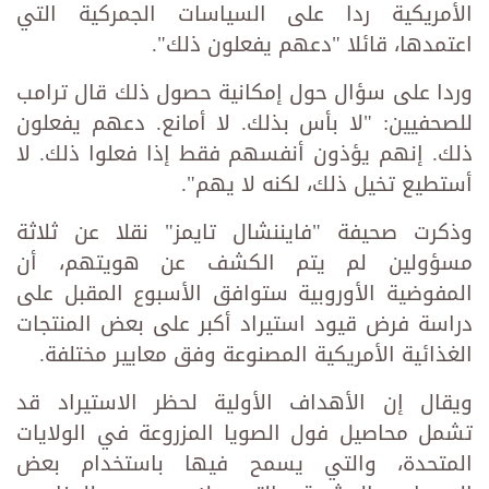
الأمريكية ردا على السياسات الجمركية التي
اعتمدها، قائلا "دعهم يفعلون ذلك".
وردا على سؤال حول إمكانية حصول ذلك قال ترامب
للصحفيين: "لا بأس بذلك. لا أمانع. دعهم يفعلون
ذلك. إنهم يؤذون أنفسهم فقط إذا فعلوا ذلك. لا
أستطيع تخيل ذلك، لكنه لا يهم".
وذكرت صحيفة "فايننشال تايمز" نقلا عن ثلاثة
مسؤولين لم يتم الكشف عن هويتهم، أن
المفوضية الأوروبية ستوافق الأسبوع المقبل على
دراسة فرض قيود استيراد أكبر على بعض المنتجات
الغذائية الأمريكية المصنوعة وفق معايير مختلفة.
ويقال إن الأهداف الأولية لحظر الاستيراد قد
تشمل محاصيل فول الصويا المزروعة في الولايات
المتحدة، والتي يسمح فيها باستخدام بعض