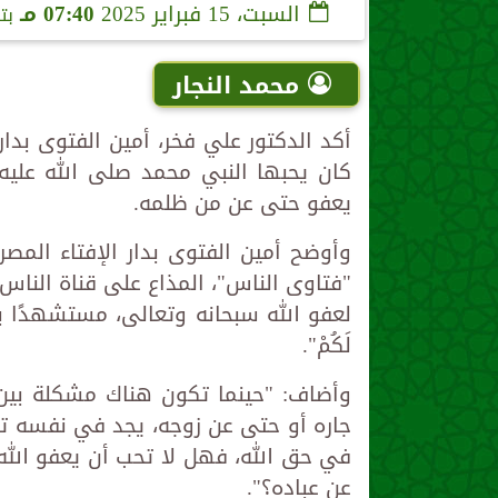
السبت، 15 فبراير 2025
07:40 مـ
بت
محمد النجار
أكد الدكتور علي فخر، أمين الفتوى بدار
كان يحبها النبي محمد صلى الله عليه
يعفو حتى عن من ظلمه.
وأوضح أمين الفتوى بدار الإفتاء المصر
"فتاوى الناس"، المذاع على قناة الناس،
لعفو الله سبحانه وتعالى، مستشهدًا بقوله تعالى: 
لَكُمْ".
وأضاف: "حينما تكون هناك مشكلة بين
جاره أو حتى عن زوجه، يجد في نفسه تشد
في حق الله، فهل لا تحب أن يعفو الله ع
عن عباده؟".