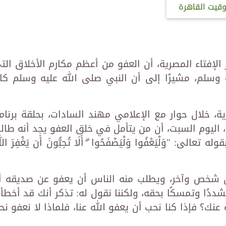
وقيت القاهرة
 الإفتاء المصرية، أن العفو من أعظم مكارم الأخلاق الت
 وسلم، مشيرًا إلى أن النبي صلى الله عليه وسلم كا
ية، خلال حوار مع الإعلامي مهند السادات، بحلقة برنام
 اليوم السبت، أن من يتأمل في خلق العفو يجد أنه طالب
"وَلْيَعْفُوا وَلْيَصْفَحُوا ۗ أَلَا تُحِبُّونَ أَن يَغْفِرَ اللَّ
 شخص وآخر، ويطلب منه الناس أن يعفو عن صديقه أ
دًا وتمسكًا بحقه، ولكننا نقول له: تذكر أنك قد أخطأ
نك؟ فإذا كنا نحب أن يعفو الله عنا، فلماذا لا نعفو نح