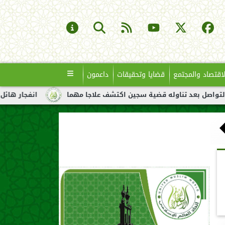
لاقتصاد والمجتمع
قضايا وتحقيقات
داعمون
تناوله قضية سجين اكتشف علاجا مهما
انفجار هائل لناقلة نفط قبا