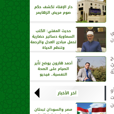
دار الإفتاء تكشف حكم
صوم مريض الزهايمر
حديث المفتي: الكتب
ي
السماوية دساتير حضارية
ن
تحمل مبادئ العدل والرحمة
وتنظم الحياة
ج
أحمد هارون يوضح تأُير
ٌ
الصيام على الصحة
هُ
النفسية.. فيديو
و
آخر الأخبار
ت
ن
مصر والسودان تبحثان