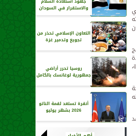
جهود استعادة السلام
والاستقرار في السودان
ي
ه
ن
التعاون الإسلامي تحذر من
تجويع وتدمير غزة
ج
ة
،
روسيا تحرر أراضي
جمهورية لوغانسك بالكامل
ة
ه
أنقرة تستعد لقمة الناتو
2026 بشهر يوليو
د
أهم الأخبار