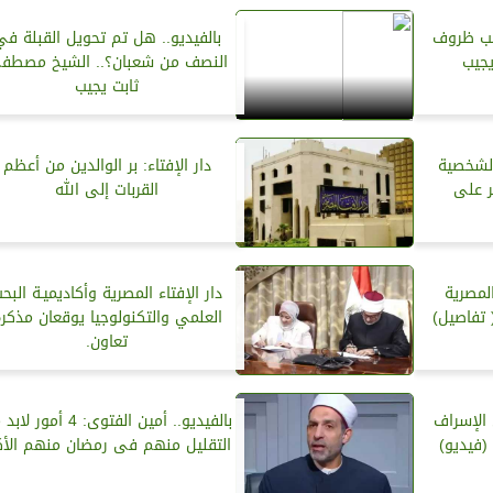
بب ظروف
بالفيديو.. هل تم تحويل القبلة في
يجيب
النصف من شعبان؟.. الشيخ مصطف
ثابت يجيب
الشخصية
دار الإفتاء: بر الوالدين من أعظم
ر على
القربات إلى الله
لمصرية
دار الإفتاء المصرية وأكاديميـة البح
 تفاصيل)
العلمي والتكنولوجيا يوقعان مذكر
تعاون.
 الإسراف
بالفيديو.. أمين الفتوى: 4 أمور
(فيديو)
التقليل منهم فى رمضان منهم الأ