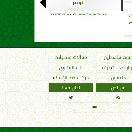
تويتر
Tweets by AthadAlm69641
ض
م
وت فلسطين
مقالات وتحليلات
ار ضد التطرف
باب الفتاوى
داعمون
حركات ضد الإسلام
من نحن
اعلن معنا


