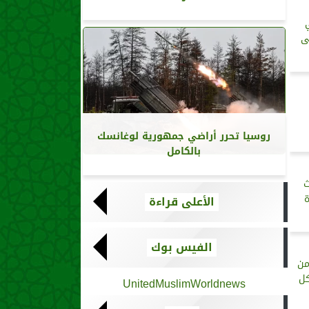
ى
روسيا تحرر أراضي جمهورية لوغانسك
بالكامل
ث
ة
الأعلى قراءة
الفيس بوك
 لابد من
كل
UnitedMuslimWorldnews