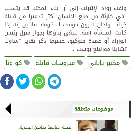
ولفت رواد الإنترنت إلى أن بناء المختبر قد يتسبب
"في كارثة من صنع الإنسان أكثر تدميرا من قنبلة
ذرية". وأدان آخرون موقف الحكومة، قائلين إنه إذا
كانت المنشأة آمنة، ينبغي بناؤها بجوار منزل رئيس
الوزراء أو عمدة طوكيو، حسبما ذكر تقرير "ساوث
تشاينا مورنينغ بوست".
مختبر ياباني
فيروسات قاتلة
كورونا
موضوعات متعلقة
الصحة العالمية تطمئن البشرية: