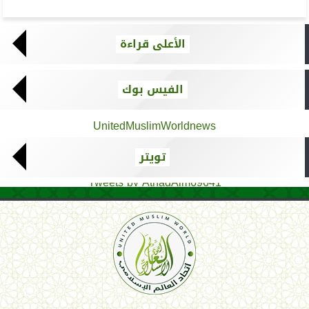
الأعلى قراءة
الفيس بوك
UnitedMuslimWorldnews
تويتر
Tweets by AthadAlm69641