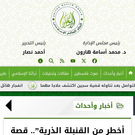
رئيس مجلس الإدارة
رئيس التحرير
د. محمد أسامة هارون
أحمد نصار
أخبار وأحداث
صوت فلسطين
مقالات وتحليلات
تراثنا الإسلامي
طريق
بعد تناوله قضية سجين اكتشف علاجا مهما
انفجار هائل لناقلة نفط
أخبار وأحداث
أخطر من القنبلة الذرية”.. قصة