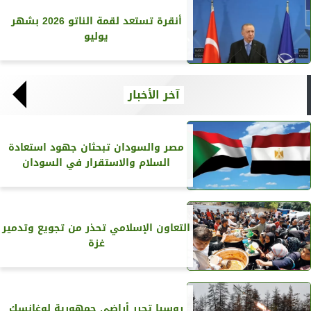
أنقرة تستعد لقمة الناتو 2026 بشهر
يوليو
آخر الأخبار
مصر والسودان تبحثان جهود استعادة
السلام والاستقرار في السودان
التعاون الإسلامي تحذر من تجويع وتدمير
غزة
روسيا تحرر أراضي جمهورية لوغانسك