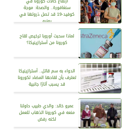
ارتفاع حالات كورونا في
سنغافورة.. والصحة: موجة
كوفيد-19 قد تصل ذروتها في
يونيو
لماذا سحبت أوروبا ترخيص لقاح
كورونا من أسترازينيكا؟
الدواء به سم قاتل.. أسترازينيكا
تعترف بأن لقاحها المضاد لكورونا
قد يسبب آثارًا جانبية
عمرو خالد: والدي طبيب حاولنا
منعه في كورونا الذهاب للعمل
لكنه رفض