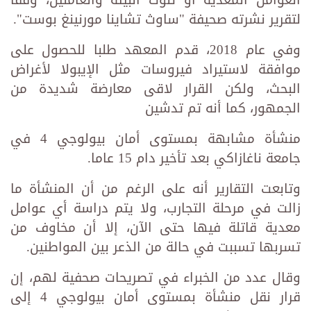
العوامل المعدية أو تلوث البيئة والعاملين، وفقا
لتقرير نشرته صحيفة "ساوث تشاينا مورنينغ بوست".
وفي عام 2018، قدم المعهد طلبا للحصول على
موافقة لاستيراد فيروسات مثل الإيبولا لأغراض
البحث، ولكن القرار لاقى معارضة شديدة من
الجمهور، كما أنه تم تدشين
منشأة مشابهة بمستوى أمان بيولوجي 4 في
جامعة ناغازاكي بعد تأخير دام 15 عاما.
وتابعت التقارير أنه على الرغم من أن المنشأة ما
زالت في مرحلة التجارب، ولا يتم دراسة أي عوامل
معدية قاتلة فيها حتى الآن، إلا أن مخاوف من
تسربها تسببت في حالة من الذعر بين المواطنين.
وقال عدد من الخبراء في تصريحات صحفية لهم، إن
قرار نقل منشأة بمستوى أمان بيولوجي 4 إلى