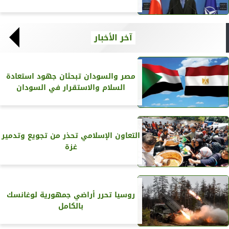
آخر الأخبار
مصر والسودان تبحثان جهود استعادة
السلام والاستقرار في السودان
التعاون الإسلامي تحذر من تجويع وتدمير
غزة
روسيا تحرر أراضي جمهورية لوغانسك
بالكامل