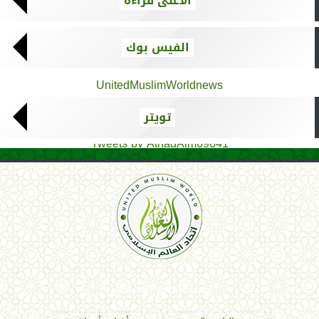
الأعلى قراءة
الفيس بوك
UnitedMuslimWorldnews
تويتر
Tweets by AthadAlm69641
اتحاد العالم الإسلامي