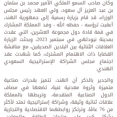
وكان صاحب السمو الملكي الأمير محمد بن سلمان
بن عبد العزيز آل سعود، ولي العهد رئيس مجلس
الوزراء، قد قام بزيارة رسمية إلى جمهورية الهند،
أعقبت ترؤسه - حفظه الله - وفد المملكة المشارك
في قمة قادة دول مجموعة العشرين، التي عقدت
بمدينة نيودلهي في سبتمبر 2023، وبحثت الزيارة
العلاقات الثنائية بين البلدين الصديقين، مع مناقشة
القضايا ذات الاهتمام المشترك، كما شهدت عقد
اجتماع مجلس الشراكة الإستراتيجية السعودي
الهندي.
والجدير بالذكر أن الهند، تتميز بقدرات صناعية
متميزة وثروة معدنية غنية، تضعها في مصاف
الدول الصناعية المتقدمة، وتربطها بالمملكة
علاقات ثنائية وثيقة، وشراكة إستراتيجية تمتد لأكثر
من 76 عامًا، وترتكز روابطهما الاقتصادية والتجارية
بشكل كبير على منتجات الطاقة، والمعادن،