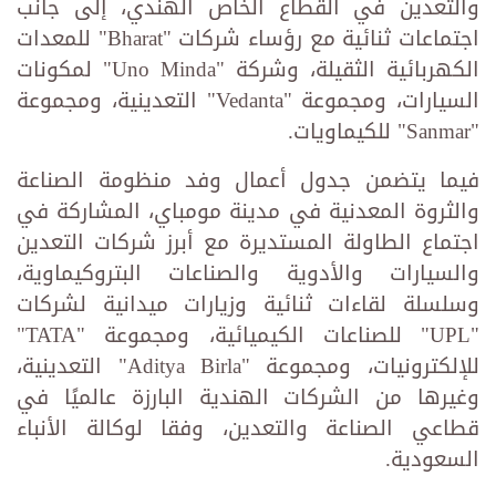
والتعدين في القطاع الخاص الهندي، إلى جانب
اجتماعات ثنائية مع رؤساء شركات "Bharat" للمعدات
الكهربائية الثقيلة، وشركة "Uno Minda" لمكونات
السيارات، ومجموعة "Vedanta" التعدينية، ومجموعة
"Sanmar" للكيماويات.
فيما يتضمن جدول أعمال وفد منظومة الصناعة
والثروة المعدنية في مدينة مومباي، المشاركة في
اجتماع الطاولة المستديرة مع أبرز شركات التعدين
والسيارات والأدوية والصناعات البتروكيماوية،
وسلسلة لقاءات ثنائية وزيارات ميدانية لشركات
"UPL" للصناعات الكيميائية، ومجموعة "TATA"
للإلكترونيات، ومجموعة "Aditya Birla" التعدينية،
وغيرها من الشركات الهندية البارزة عالميًا في
قطاعي الصناعة والتعدين، وفقا لوكالة الأنباء
السعودية.