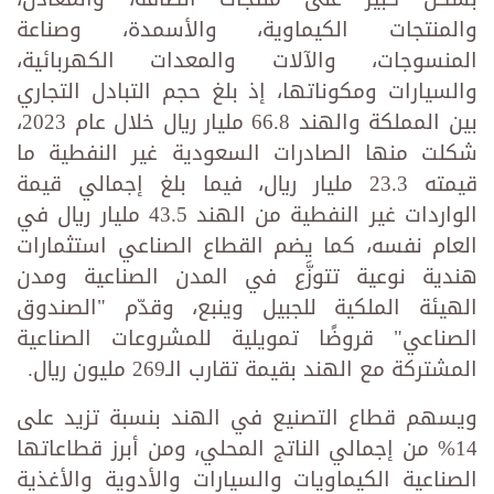
والمنتجات الكيماوية، والأسمدة، وصناعة
المنسوجات، والآلات والمعدات الكهربائية،
والسيارات ومكوناتها، إذ بلغ حجم التبادل التجاري
بين المملكة والهند 66.8 مليار ريال خلال عام 2023،
شكلت منها الصادرات السعودية غير النفطية ما
قيمته 23.3 مليار ريال، فيما بلغ إجمالي قيمة
الواردات غير النفطية من الهند 43.5 مليار ريال في
العام نفسه، كما يضم القطاع الصناعي استثمارات
هندية نوعية تتوزَّع في المدن الصناعية ومدن
الهيئة الملكية للجبيل وينبع، وقدّم "الصندوق
الصناعي" قروضًا تمويلية للمشروعات الصناعية
المشتركة مع الهند بقيمة تقارب الـ269 مليون ريال.
ويسهم قطاع التصنيع في الهند بنسبة تزيد على
14% من إجمالي الناتج المحلي، ومن أبرز قطاعاتها
الصناعية الكيماويات والسيارات والأدوية والأغذية