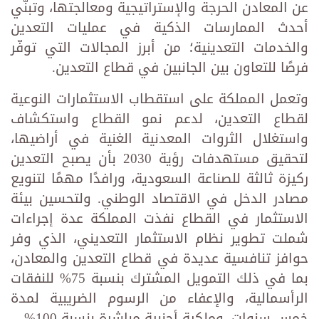
عن المعادن الحرجة والإستراتيجية ومعالجتها، وتبنّي
أحدث الممارسات الذكية في عمليات التعدين
والخدمات التعدينية؛ من أبرز المجالات التي توفّر
فرصًا للتعاون بين الجانبين في قطاع التعدين.
وتعمل المملكة على استقطاب الاستثمارات النوعية
لقطاع التعدين، لدعم نمو القطاع واستكشاف
واستغلال الثروات المعدنية الغنية في أراضيها،
لتحقيق مستهدفات رؤية 2030 بأن يصبح التعدين
ركيزة ثالثة للصناعة السعودية، ورافدًا مهمًا لتنويع
مصادر الدخل في الاقتصاد الوطني. ولتحسين بيئة
الاستثمار في القطاع نفذت المملكة عدة إجراءات
شملت تطوير نظام الاستثمار التعديني، الذي وفر
حوافز تنافسية عديدة في قطاع التعدين والمعادن،
بما في ذلك التمويل المشترك بنسبة 75% للنفقات
الرأسمالية، والإعفاء من الرسوم الضريبية لمدة
خمس سنوات، وملكية أجنبية مباشرة بنسبة 100%.