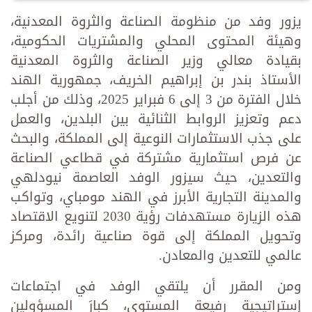
يزور وفد من منظومة الصناعة والثروة المعدنية،
وهيئة المحتوى المحلي والمشتريات الحكومية،
بقيادة معالي وزير الصناعة والثروة المعدنية
الأستاذ بندر بن إبراهيم الخريف، جمهورية الهند
خلال الفترة من 3 إلى 6 فبراير 2025، وذلك من أجلب
دعم وتعزيز الروابط الثنائية بين البلدين، والعمل
على جذب الاستثمارات النوعية إلى المملكة، والبحث
عن فرص استثمارية مشتركة في قطاعي الصناعة
والتعدين، حيث سيزور الوفد العاصمة نيودلهي
والمدينة التجارية الأبرز في الهند مومباي، وتواكب
هذه الزيارة مستهدفات رؤية 2030 لتنويع الاقتصاد
وتحويل المملكة إلى قوة صناعية رائدة، ومركز
عالمي للتعدين والمعادن.
ومن المقرر أن يلتقي الوفد في اجتماعات
إستراتيجية رفيعة المستوى، كبارَ المسؤولين