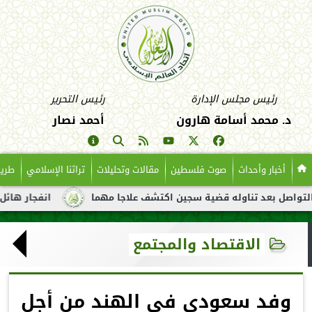
رئيس مجلس الإدارة
رئيس التحرير
د. محمد أسامة هارون
أحمد نصار
أخبار وأحداث
صوت فلسطين
مقالات وتحليلات
تراثنا الإسلامي
طريق
د تناوله قضية سجين اكتشف علاجا مهما
انفجار هائل لناقلة نفط ق
الاقتصاد والمجتمع
وفد سعودي في الهند من أجل