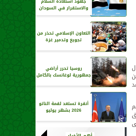
جهود استعادة السلام
والاستقرار في السودان
التعاون الإسلامي تحذر من
تجويع وتدمير غزة
ل
روسيا تحرر أراضي
ل من
جمهورية لوغانسك بالكامل
عد
أنقرة تستعد لقمة الناتو
م
2026 بشهر يوليو
ق
ى
أهم الأخبار