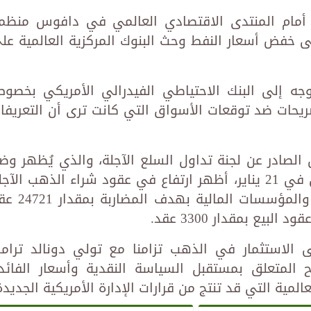
أمام المنتدى الاقتصادي العالمي في دافوس منظم
لى خفض أسعار النفط وحث البنوك المركزية العالمية عل
وجه إلى البنك الاحتياطي الفيدرالي الأمريكي بخصو
صريحات ضد توقعات الأسواق التي كانت ترى أن التعريفا
ل الصادر عن لجنة تداول السلع الآجلة، والذي يُظهر وض
المضاربة على الذهب للأسبوع المنتهي في 21 يناير، أظهر ارتفاع في عقود شراء الذهب الآ
من قبل المتداولين الأفراد والصناديق والمؤسسات المالية ب
بيع بمقدار 3300 عقد.
 الاستثمار في الذهب تزامنا مع تولي دونالد ترام
ح المتعلق بمستقبل السياسة النقدية وأسعار الفائد
عالمية التي قد تنتج من قرارات الإدارة الأمريكية الجديدة