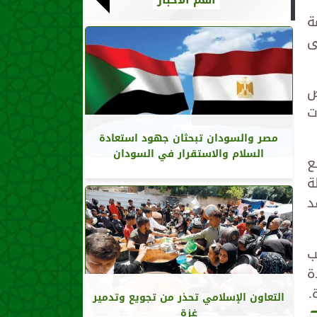
ة
ى
ص
ت
مصر والسودان تبحثان جهود استعادة
السلام والاستقرار في السودان
ع
جلة
هدف المضاربة بمقدار 24721 عقد
ب
ة
.
التعاون الإسلامي تحذر من تجويع وتدمير
غزة