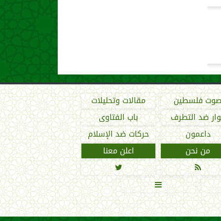
وت فلسطين
مقالات وتحليلات
ار ضد التطرف
باب الفتاوى
داعمون
حركات ضد الإسلام
من نحن
اعلن معنا


