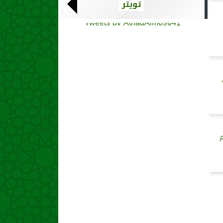
تويتر
Tweets by AthadAlm69641
م