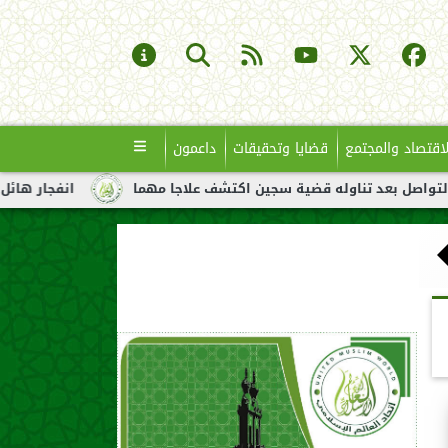
لاقتصاد والمجتمع
قضايا وتحقيقات
داعمون
اوله قضية سجين اكتشف علاجا مهما
انفجار هائل لناقلة نفط قبالة