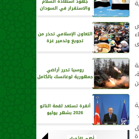
جهود استعادة السلام
ة
والاستقرار في السودان
ض
ء
التعاون الإسلامي تحذر من
تجويع وتدمير غزة
ى
ة
روسيا تحرر أراضي
،
جمهورية لوغانسك بالكامل
520 صفحة، من
ة
أنقرة تستعد لقمة الناتو
2026 بشهر يوليو
ق
ة
أهم الأخبار