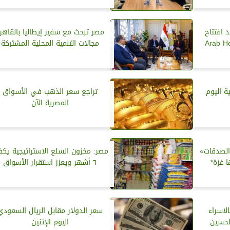
 افتتاح
مصر تبحث مع سفير إيطاليا بالقاهر
العربي Arab Health
مجالات التنمية المحلية المشتركة
 اليوم
تراجع سعر الذهب في الأسواق
المصرية الآن
الصدقات»
مصر: مخزون السلع الاستراتيجية يك
 غزة*
٦ أشهر ويعزز استقرار الأسواق
لاسراء
سعر الدولار مقابل الريال السعودي
لحسين
اليوم الإثنين