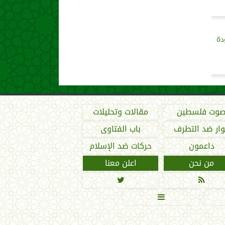
دة
وت فلسطين
مقالات وتحليلات
ار ضد التطرف
باب الفتاوى
داعمون
حركات ضد الإسلام
من نحن
اعلن معنا


