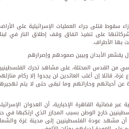
زاء سقوط قتلى جراء العمليات الإسرائيلية على الأراض
 شركائنها على تنفيذ اتفاق وقف إطلاق النار في لبنا
ت بها الأطراف.
 يقشعر الأبدان ويبين صمودهم وإصرارهم
سي من القدس المحتلة، على مشاهد تحرك الفلسطينيي
زة، قائلا إن أغلب العائدين لن يجدوا إلا ركام منازلهم
 عن أحيائهم وحاراتهم وما تبقى حتى لا يتم تهجيره
عبر فضائية القاهرة الإخبارية، أن العدوان الإسرائيل
سطينيين خارج الوطن بسبب المجازر الذي ارتكبها في ح
أن مشهد عودة الفلسطينيين إلى مدينة غزة والشما
 على العودة لديارهم بمئات الألوف.