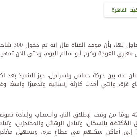
قيت القاهرة
أفادت قناة القاهرة الإخبارية فى خبر عاجل لها، بأن موفد القناة قال 
شاحنة وقود إلى معبري العوجة وكرم أبو سالم اليوم، وحتى الآن تمهي
لن عنه بين حركة حماس وإسرائيل، حيز التنفيذ بعد أكث
ع غزة، والتي أحدث كارثة إنسانية وتدميرًا واسعًا وغي
ويبدأ تطبيق المرحلة الأولى ومدتها 42 يومًا من وقف لإطلاق النار، وانسحاب وإعادة تمو
ق المُكتظة بالسكان، وتبادل الرهائن والمحتجزين، وتباد
ليًا إلى أماكن سكنهم في قطاع غزة، وتسهيل مغادر