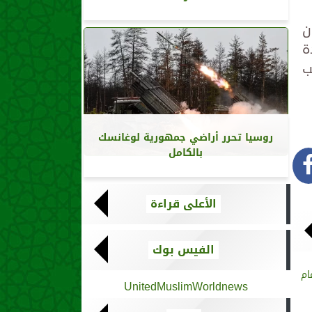
ن
ة
ب
روسيا تحرر أراضي جمهورية لوغانسك
بالكامل
الأعلى قراءة
الفيس بوك
ام
UnitedMuslimWorldnews