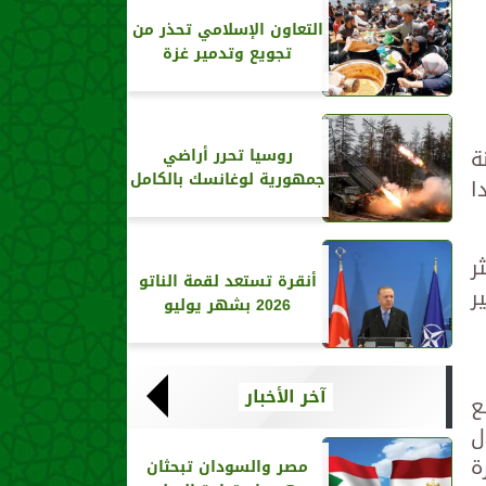
التعاون الإسلامي تحذر من
تجويع وتدمير غزة
إنه تم دخول 300 شاحنة
روسيا تحرر أراضي
جمهورية لوغانسك بالكامل
دا
ر
أنقرة تستعد لقمة الناتو
ر
2026 بشهر يوليو
آخر الأخبار
ضع
ل
ة
مصر والسودان تبحثان