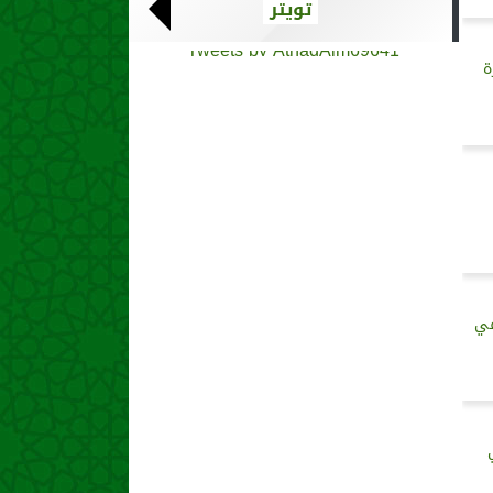
تويتر
Tweets by AthadAlm69641
ة
في