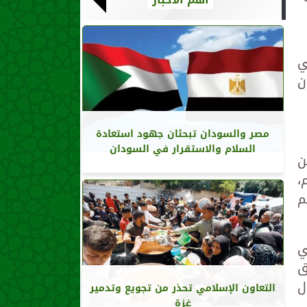
ي
ن
مصر والسودان تبحثان جهود استعادة
السلام والاستقرار في السودان
ن
،
م
ي
ق
ل
التعاون الإسلامي تحذر من تجويع وتدمير
غزة