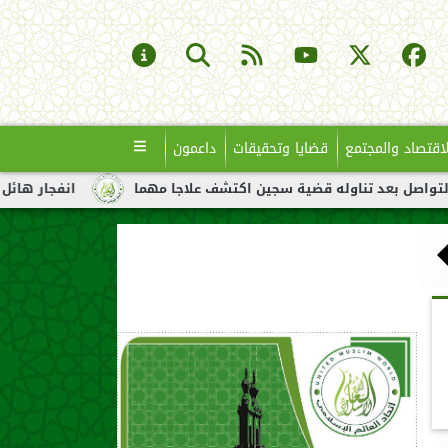
لاقتصاد والمجتمع
قضايا وتحقيقات
داعمون
اوله قضية سجين اكتشف علاجا مهما
انفجار هائل لناقلة نفط قبالة