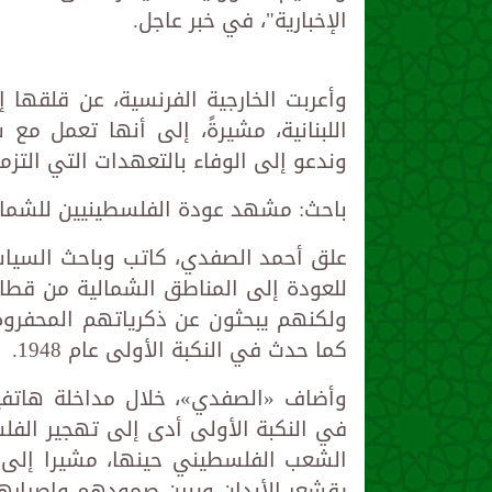
الإخبارية"، في خبر عاجل.
وأعربت الخارجية الفرنسية، عن قلقها إ
اللبنانية، مشيرةً، إلى أنها تعمل مع
وندعو إلى الوفاء بالتعهدات التي التزم
باحث: مشهد عودة الفلسطينيين للشمال
علق أحمد الصفدي، كاتب وباحث السيا
للعودة إلى المناطق الشمالية من قطاع غ
ولكنهم يبحثون عن ذكرياتهم المحفروة
كما حدث في النكبة الأولى عام 1948.
وأضاف «الصفدي»، خلال مداخلة هاتفية 
في النكبة الأولى أدى إلى تهجير الفل
الشعب الفلسطيني حينها، مشيرا إلى 
يقشعر الأبدان ويبين صمودهم وإصرارهم