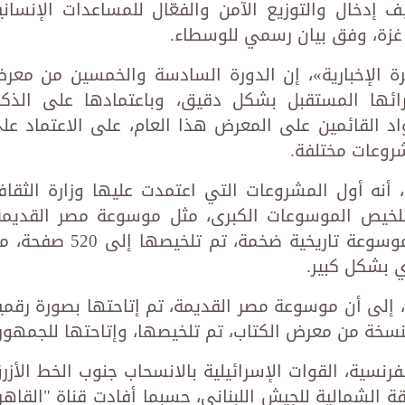
 إدخال والتوزيع الآمن والفعّال للمساعدات الإنساني
غزة، وفق بيان رسمي للوسطاء.
رة الإخبارية»، إن الدورة السادسة والخمسين من معر
قرائها المستقبل بشكل دقيق، وباعتمادها على الذكا
د القائمين على المعرض هذا العام، على الاعتماد عل
روعات مختلفة.
أنه أول المشروعات التي اعتمدت عليها وزارة الثقاف
لخيص الموسوعات الكبرى، مثل موسوعة مصر القديمة
للدكتور سليم حسن، مشيرة إلى أن الموسوعة تاريخية ضخمة، تم تلخيصها إلى 
»، إلى أن موسوعة مصر القديمة، تم إتاحتها بصورة رقمي
سخة من معرض الكتاب، تم تلخيصها، وإتاحتها للجمهور.
رنسية، القوات الإسرائيلية بالانسحاب جنوب الخط الأزر
الشمالية للجيش اللبناني، حسبما أفادت قناة "القاهر