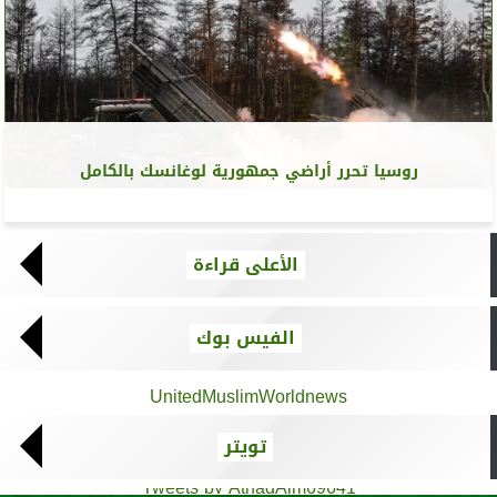
روسيا تحرر أراضي جمهورية لوغانسك بالكامل
الأعلى قراءة
الفيس بوك
UnitedMuslimWorldnews
تويتر
Tweets by AthadAlm69641