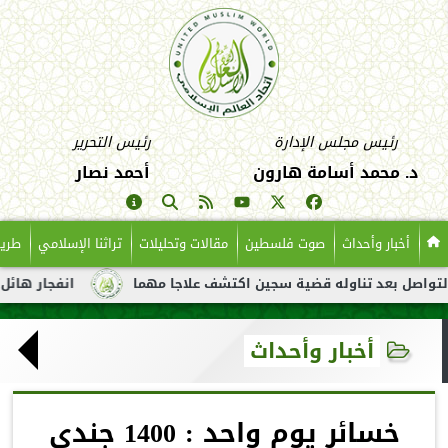
رئيس مجلس الإدارة
رئيس التحرير
د. محمد أسامة هارون
أحمد نصار
أخبار وأحداث
صوت فلسطين
مقالات وتحليلات
تراثنا الإسلامي
طريق
ل بعد تناوله قضية سجين اكتشف علاجا مهما
انفجار هائل لناقلة ن
أخبار وأحداث
خسائر يوم واحد : 1400 جندي