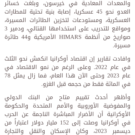
والمعدات المعادية في خيرسون، وبلغت خسائر
العدو نحو 45 عسكريا، إصابة بنية تحتية للمطارات
العسكرية، ومستودعات لتخزين الطائرات المسيرة،
ومواقع للتدريب على استخدامها القتالي، ودمير 3
صواريخ من أنظمة HIMARS الأمريكية و44 طائرة
مسيرة.
وافادت تقارير إن اقتصاد أوكرانيا انكمش نحو الثلث
في عام 2022. وعلى الرغم من نمو الاقتصاد في
عام 2023 وحتى الآن هذا العام، فما زال يمثل 78
في المائة فقط من حجمه قبل الغزو.
وأظهر أحدث تقييم متاح من البنك الدولي
والمفوضية الأوروبية والأمم المتحدة والحكومة
الأوكرانية أن الأضرار المباشرة الناجمة عن الحرب
في أوكرانيا وصلت إلى 152 مليار دولار اعتباراً من
ديسمبر 2023، وكان الإسكان والنقل والتجارة