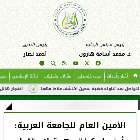
رئيس مجلس الإدارة
رئيس التحرير
د. محمد أسامة هارون
أحمد نصار
أخبار وأحداث
صوت فلسطين
مقالات وتحليلات
تراثنا الإسلامي
طريق
واصل بعد تناوله قضية سجين اكتشف علاجا مهما
انفجار هائل لناقل
الأمين العام للجامعة العربية: