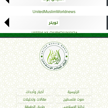
UnitedMuslimWorldnews
تويتر
Tweets by AthadAlm69641
اتحاد العالم الإسلامي
الرئيسية
أخبار وأحداث
صوت فلسطين
مقالات وتحليلات
تراثنا الإسلامي
طريق الحقيقة