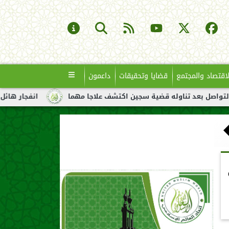
لاقتصاد والمجتمع
قضايا وتحقيقات
داعمون
د تناوله قضية سجين اكتشف علاجا مهما
انفجار هائل لناقلة نفط ق