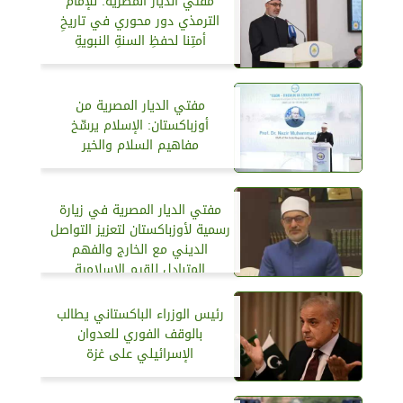
مفتي الديار المصرية: للإمام
الترمذي دور محوري في تاريخِ
أمتِنا لحفظِ السنةِ النبويةِ
مفتي الديار المصرية من
أوزباكستان: الإسلام يرسِّخ
مفاهيم السلام والخير
مفتي الديار المصرية في زيارة
رسمية لأوزباكستان لتعزيز التواصل
الديني مع الخارج والفهم
المتبادل للقيم الإسلامية
رئيس الوزراء الباكستاني يطالب
بالوقف الفوري للعدوان
الإسرائيلي على غزة