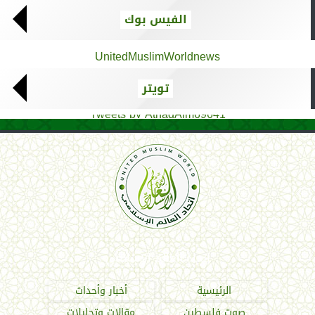
الفيس بوك
UnitedMuslimWorldnews
تويتر
Tweets by AthadAlm69641
اتحاد العالم الإسلامي
الرئيسية
أخبار وأحداث
صوت فلسطين
مقالات وتحليلات