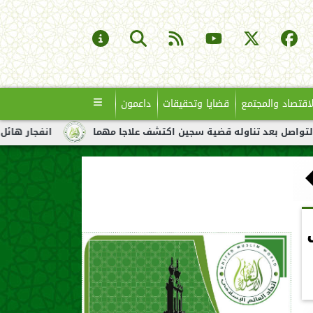
لاقتصاد والمجتمع
قضايا وتحقيقات
داعمون
تناوله قضية سجين اكتشف علاجا مهما
انفجار هائل لناقلة نفط قبا