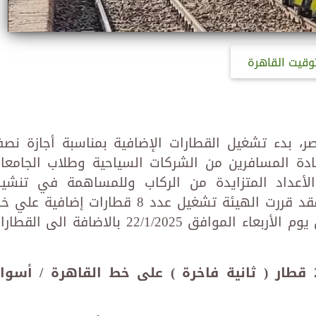
وقيت القاهرة
ر، بدء تشغيل القطارات الإضافية بمناسبة أجازة نص
سادة المسافرين من الشركات السياحية وطلاب الجامعا
لأعداد المتزايدة من الركاب وللمساهمة في تنشي
السياحة الداخلية بمدن الوجه القبلي فقد قررت الهيئة تشغيل عدد 8 قطارات إضافية ع
(القاهرة / أسوان والعكس ) اعتباراً من يوم الأربعاء الموافق 22/1/2025 بالاضافة الى ال
أولاً : تشغيل خدمة جديدة بعدد 2 قطار ( ثانية فاخرة ) على خط القاهرة / أسو