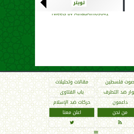
تويتر
Tweets by AthadAlm69641
وت فلسطين
مقالات وتحليلات
ار ضد التطرف
باب الفتاوى
داعمون
حركات ضد الإسلام
من نحن
اعلن معنا


