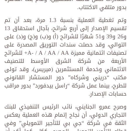
بدور متلقي الاكتتاب.
وتم تغطية العملية بنسبة 1.3 مرة، بعد أن تم
تقسيم الإصدار إلى أربع شرائح، بآجال استحقاق 13
و26 و39 و51 شهرًا للشرائح (أ) و(ب) و(ج) و(د) على
التوالي، وقد حصلت سندات التوريق المصدرة على
تصنيفات ائتمانية مميزة A- / A / AA / AA+ للشرائح
الأربعة من شركة الشرق الأوسط للتصنيف
الائتماني وخدمة المستثمرين (ميريس)، وقد تولى
مكتب “دريني وشركاه” دور المستشار القانوني
للطرح، بينما عمل شركة “راسل بيدفورد” بدور مراقب
حسابات الإصدار.
وصرح عمرو الجنايني، نائب الرئيس التنفيذي للبنك
التجاري الدولي، أن نجاح إتمام هذه العملية يعكس
الثقة في شركة “جي بي للتأجير التمويلي” وفي