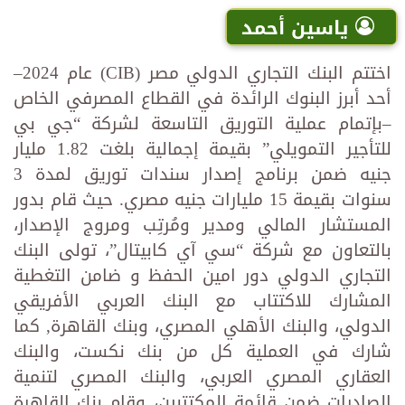
ياسين أحمد
اختتم البنك التجاري الدولي مصر (CIB) عام 2024–
أحد أبرز البنوك الرائدة في القطاع المصرفي الخاص
–بإتمام عملية التوريق التاسعة لشركة “جي بي
للتأجير التمويلي” بقيمة إجمالية بلغت 1.82 مليار
جنيه ضمن برنامج إصدار سندات توريق لمدة 3
سنوات بقيمة 15 مليارات جنيه مصري. حيث قام بدور
المستشار المالي ومدير ومُرتِب ومروج الإصدار،
بالتعاون مع شركة “سي آي كابيتال”، تولى البنك
التجاري الدولي دور امين الحفظ و ضامن التغطية
المشارك للاكتتاب مع البنك العربي الأفريقي
الدولي، والبنك الأهلي المصري، وبنك القاهرة, كما
شارك في العملية كل من بنك نكست، والبنك
العقاري المصري العربي، والبنك المصري لتنمية
الصادرات ضمن قائمة المكتتبين، وقام بنك القاهرة