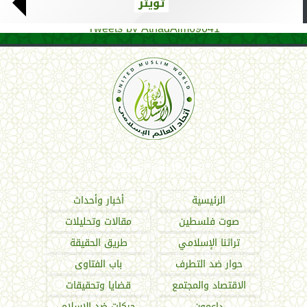
تويتر
Tweets by AthadAlm69641
اتحاد العالم الإسلامي
الرئيسية
أخبار وأحداث
صوت فلسطين
مقالات وتحليلات
تراثنا الإسلامي
طريق الحقيقة
حوار ضد التطرف
باب الفتاوى
الاقتصاد والمجتمع
قضايا وتحقيقات
داعمون
حركات ضد الإسلام